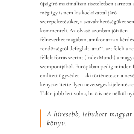
újságíró maximálisan tiszteletben tartotta 
még így is nem kis kockázattal járó
szerepeltetésüket, a szavahihetőségüket se
kommenteli. Az olvasó azonban jóízűen
felnevethet magában, amikor arra a kérdésr
rendőrségtől [lefoglalt] áru?”, azt feleli 
fellelt forrás szerint (IndexMundi) a magya
szempontjából. Európában pedig minden fe
említett ügyvédet – aki történetesen a nevé
kényszerítette ilyen nevetséges kijelentésre
Talán jobb lett volna, ha ő is név nélkül n
A híresebb, lebukott magyar
könyv.