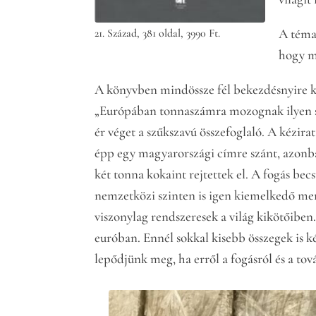
A téma
21. Század, 381 oldal, 3990 Ft.
hogy m
A könyvben mindössze fél bekezdésnyire ko
„Európában tonnaszámra mozognak ilyen szá
ér véget a szűkszavú összefoglaló. A kézira
épp egy magyarországi címre szánt, azonb
két tonna kokaint rejtettek el. A fogás bec
nemzetközi szinten is igen kiemelkedő men
viszonylag rendszeresek a világ kikötőiben
euróban. Ennél sokkal kisebb összegek is k
lepődjünk meg, ha erről a fogásról és a to