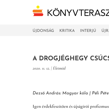
ÚJDONSÁG
KRITIKA
INTERJÚ
ÚJ
A DROGJÉGHEGY CSÚC
2020. 11. 12.
|
Életmód
Dezső András: Magyar kóla
|
Péli Péte
Igen érdekfeszítően és újságírói profizmu