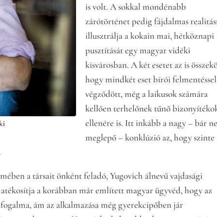
is volt. A sokkal mondénabb
zárótörténet pedig fájdalmas realitás
illusztrálja a kokain mai, hétköznapi
pusztítását egy magyar vidéki
kisvárosban. A két esetet az is összekö
hogy mindkét eset bírói felmentéssel
végződött, még a laikusok számára
kellően terhelőnek tűnő bizonyítéko
ellenére is. Itt inkább a nagy – bár 
ki
meglepő – konklúzió az, hogy szinte
.
elmében a társait önként feladó, Yugovich álnevű vajdasági
atékosítja a korábban már említett magyar ügyvéd, hogy az
 fogalma, ám az alkalmazása még gyerekcipőben jár