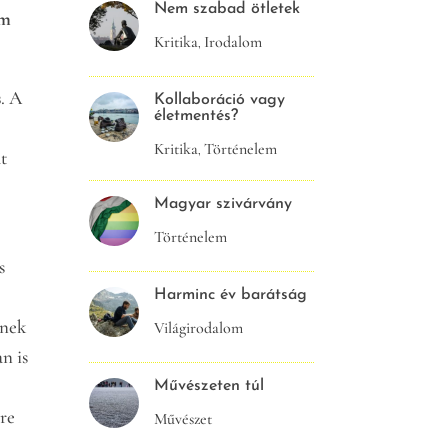
Nem szabad ötletek
Ám
Kritika
Irodalom
,
s
. A
Kollaboráció vagy
életmentés?
Kritika
Történelem
,
t
Magyar szivárvány
Történelem
s
Harminc év barátság
knek
Világirodalom
n is
Művészeten túl
ire
Művészet