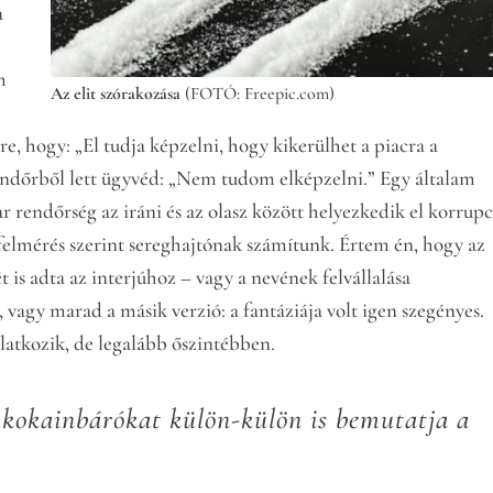
a
m
Az elit szórakozása
(FOTÓ: Freepic.com)
e, hogy: „El tudja képzelni, hogy kikerülhet a piacra a
a rendőrből lett ügyvéd: „Nem tudom elképzelni.” Egy általam
r rendőrség az iráni és az olasz között helyezkedik el korrupc
lmérés szerint sereghajtónak számítunk. Értem én, hogy az
t is adta az interjúhoz – vagy a nevének felvállalása
, vagy marad a másik verzió: a fantáziája volt igen szegényes.
yilatkozik, de legalább őszintébben.
 kokainbárókat külön-külön is bemutatja a