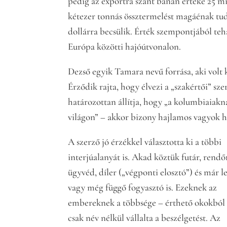
pedig az exportra szánt banán értéke 25 mi
kétezer tonnás össztermelést magáénak tudh
dollárra becsülik. Érték szempontjából teh
Európa közötti hajóútvonalon.
Dezső egyik Tamara nevű forrása, aki volt 
Érződik rajta, hogy élvezi a „szakértői” sz
határozottan állítja, hogy „a kolumbiaiak
világon” – akkor bizony hajlamos vagyok h
A szerző jó érzékkel választotta ki a többi
interjúalanyát is. Akad köztük futár, rendő
ügyvéd, díler („végponti elosztó”) és már le
vagy még függő fogyasztó is. Ezeknek az
embereknek a többsége – érthető okokból
csak név nélkül vállalta a beszélgetést. Az