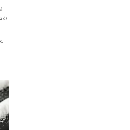
rd
a és
k.