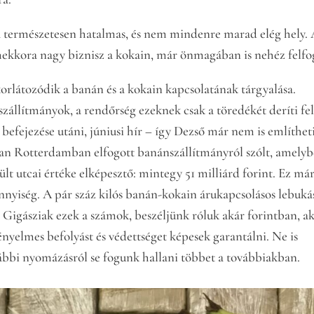
 természetesen hatalmas, és nem mindenre marad elég hely. 
ekkora nagy biznisz a kokain, már önmagában is nehéz felfo
rlátozódik a banán és a kokain kapcsolatának tárgyalása.
llítmányok, a rendőrség ezeknek csak a töredékét deríti fel
t befejezése utáni, júniusi hír – így Dezső már nem is említhet
an Rotterdamban elfogott banánszállítmányról szólt, amely
sült utcai értéke elképesztő: mintegy 51 milliárd forint. Ez má
nyiség. A pár száz kilós banán-kokain árukapcsolásos lebuká
. Gigásziak ezek a számok, beszéljünk róluk akár forintban, a
ényelmes befolyást és védettséget képesek garantálni. Ne is
vábbi nyomázásról se fogunk hallani többet a továbbiakban.