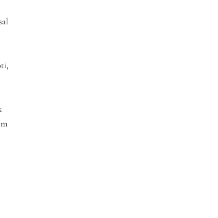
sal
ti,
k
nem