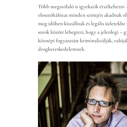
Több megszólaló is igyekszik érzékeltetni 
elosztóhálózat minden szintjén akadnak ol
meg időben kiszállnak és legális üzletekbe
sorok között lebegteti, hogy a jelenlegi –
köznépi fogyasztást kriminalizálják, valójáb
drogkereskedelemnek.