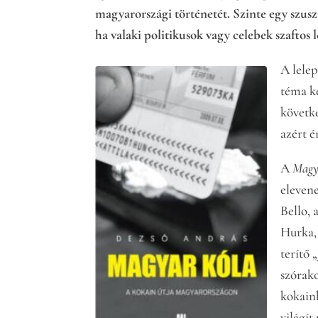
magyarországi történetét. Szinte egy szusz
ha valaki politikusok vagy celebek szaftos 
A lele
téma ké
követke
azért é
A
Magy
elevene
Bello, 
Hurka,
terítő
szórako
kokain
világít 