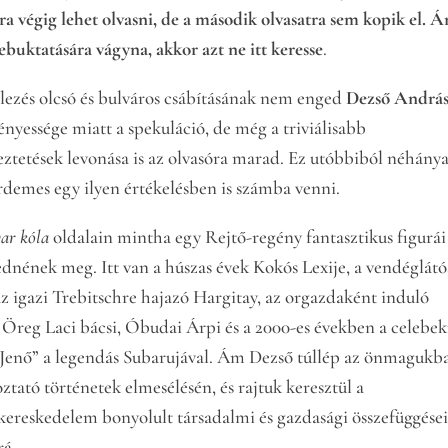
ra végig lehet olvasni, de a második olvasatra sem kopik el. 
lebuktatására vágyna, akkor azt ne itt keresse
.
plezés olcsó és bulváros csábításának nem enged
Dezső Andrá
nyessége miatt a spekuláció, de még a triviálisabb
ztetések levonása is az olvasóra marad. Ez utóbbiból néhánya
rdemes egy ilyen értékelésben is számba venni.
ar kóla
oldalain mintha egy Rejtő-regény fantasztikus figurái
dnének meg. Itt van a húszas évek Kokós Lexije, a vendéglátó
az igazi Trebitschre hajazó Hargitay, az orgazdaként induló
 Öreg Laci bácsi, Óbudai Árpi és a 2000-es években a celebe
 „Jenő” a legendás Subarujával. Ám Dezső túllép az önmagukba
ztató történetek elmesélésén, és rajtuk keresztül a
kereskedelem bonyolult társadalmi és gazdasági összefüggése
rá.