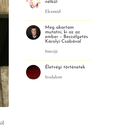
nélkül
Életmód
Meg akartam
mutatni, ki az az
ember – Beszélgetés
Károlyi Csabával
Interjú
Életvégi történetek
Irodalom
ől