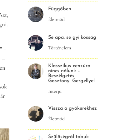
Függőben
Azt,
Életmód
gni.
Se apa, se gyilkosság
Történelem
” –
i –
Klasszikus cenzúra
ben
nincs nálunk –
Beszélgetés
r
Gosztonyi Gergellyel
sok
Interjú
kár
Vissza a gyökerekhez
Életmód
Szülőségről tabuk