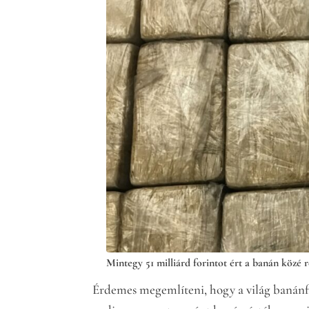
Mintegy 51 milliárd forintot ért a banán közé r
Érdemes megemlíteni, hogy a világ banánfo