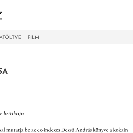
RATÖLTVE
FILM
SA
r kritikája
ssal mutatja be az ex-indexes Dezső András könyve a kokain