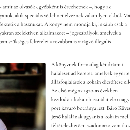
– amit az olvasók egyébként is érezhetnek –, hogy az
yanok, akik speciális védelmet élveznek valamilyen okból. M
 fektetik a hasznukat. A könyv nem mondja ki, inkább csak a
 gyakran szelektíven alkalmazott – jogszabályok, amelyek a
an szükséges feltételei a továbbra is virágzó illegális
A könyvnek formailag két drámai
haláleset ad keretet, amelyek egyért
állásfoglalások a kokain dicsőítése ell
Az első még az 1920-as években
kezdődött kokainhasználat első nagy
port kavaró botránya lett.
Báró Köve
Jenő
halálának ugyanis a kokain mell
feltételezhetően szadomazo vonatko