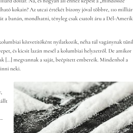
lliárd dollár. Na, és hogyan áll ehhez képest a „mindössze”
ató kokain? Az utcai értékét bizony jóval többre, 110 milliá
át a banán, mondhatni, tényleg csak csatolt áru a Dél-Amerik
kolumbiai közvetítőként nyilatkozik, néha túl vagánynak tűni
erepet, és kicsit lazán mesél a kolumbiai helyzetről. De amikor
nak […] megvannak a saját, beépített embereik. Mindenhol a
inni neki.
r,
állt
 –