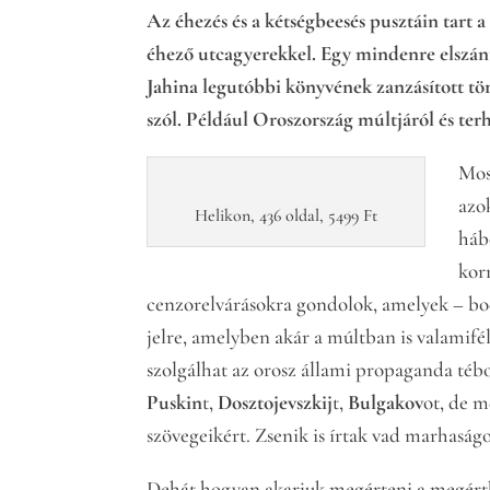
Az éhezés és a kétségbeesés pusztáin tart
éhező utcagyerekkel. Egy mindenre elszánt
Jahina legutóbbi könyvének zanzásított tö
szól. Például Oroszország múltjáról és terh
Mos
azo
Helikon, 436 oldal, 5499 Ft
háb
kor
cenzorelvárásokra gondolok, amelyek – bo
jelre, amelyben akár a múltban is valamifél
szolgálhat az orosz állami propaganda tébo
Puskin
t,
Dosztojevszkij
t,
Bulgakov
ot, de 
szövegeikért. Zsenik is írtak vad marhaságo
Dehát hogyan akarjuk megérteni a megérthe