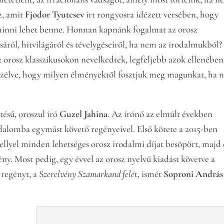
z, amit
Fjodor Tyutcsev
írt rongyosra idézett versében, hogy
hinni lehet benne. Honnan kapnánk fogalmat az orosz
ról, hitvilágáról és tévelygéseiről, ha nem az irodalmukból?
 orosz klasszikusokon nevelkedtek, legfeljebb azok ellenében
szélve, hogy milyen élményektől fosztjuk meg magunkat, ha 
tésű, oroszul író
Guzel Jahina
. Az írónő az elmúlt években
odalomba egymást követő regényeivel. Első kötete a 2015-ben
ellyel minden lehetséges orosz irodalmi díjat besöpört, majd 
ny. Most pedig, egy évvel az orosz nyelvű kiadást követve a
regényt, a S
zerelvény Szamarkand
felé
t, ismét
Soproni András