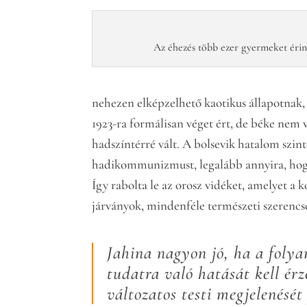
Az éhezés több ezer gyermeket érin
nehezen elképzelhető kaotikus állapotnak,
1923-ra formálisan véget ért, de béke nem vo
hadszíntérré vált. A bolsevik hatalom szint
hadikommunizmust, legalább annyira, hogy 
Így rabolta le az orosz vidéket, amelyet 
járványok, mindenféle természeti szerencsé
Jahina nagyon jó, ha a folya
tudatra való hatását kell érz
változatos testi megjelenését