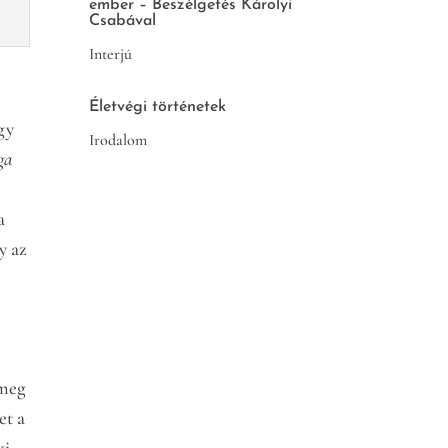
ember – Beszélgetés Károlyi
)
Csabával
Interjú
Életvégi történetek
Egy
Irodalom
ga
a
y az
 meg
et a
ki