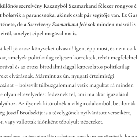
 a különös szerelvény Kazanyból Szamarkand félezer rongyos é
 bolsevik a parancsnoka, akinek csak pár segítője van. Ez Gu
rténete, de a
Szerelvény Szamarkand felé
sok minden másról is
eiről, amelyet cipel magával ma is.
t kell jó orosz könyveket olvasni! Igen, épp most, és nem csak
kat, amelyek politikailag teljesen korrektek, tehát megfelelne
orúval és az orosz birodalmisággal kapcsolatos politikailag
rekt elvárásnak. Mármint az ún. nyugati értelmiségi
csánat – bolsevik túlbuzgalommal vetik magukat rá minden
e olyan eltévelyedést fedeznek fel, ami ma akár igazolásul
lyához. Az ilyenek kitörölnék a világirodalomból, betiltanák
még
Joszif Brodszkij
t is a tévelygőnek nyilvánított verseikért,
t, vagy vallottak időnként tébolyult nézeteket.
tetlent, az irracionális vadságot, amely most történik, ha 