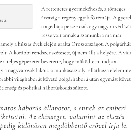
A rettenetes gyermekéhezés, a tömeges
árvaság a regény egyik fő témája. A gyere
tett
tragédiája persze csak egy nagyon vérlází
része volt annak a számunkra ma már
 amely a húszas évek elején uralta Oroszországot. A polgárhá
lt. A korábbi rendszer szétesett, új nem állt a helyére. A vidé
e a teljes gépezetét bevetette, hogy működtetni tudja a
a nagyvárosok lakóit, a munkásosztályt elláthassa élelemme
a korábbi világháborút követő polgárháború után egymást köve
tlenség és politikai háborúskodás sújtott.
matos háborús állapotot, s ennek az emberi
ékeltetni. Az éhínséget, valamint az éhezés
 pedig különösen megdöbbentő erővel írja le.