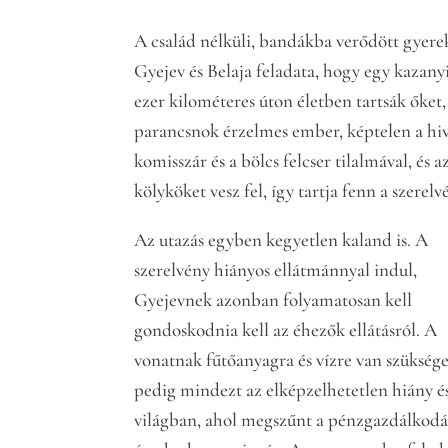
A család nélküli, bandákba verődött gyerek
Gyejev és Belaja feladata, hogy egy kazan
ezer kilométeres úton életben tartsák őket
parancsnok érzelmes ember, képtelen a hiv
komisszár és a bölcs felcser tilalmával, és 
kölyköket vesz fel, így tartja fenn a szerelv
Az utazás egyben kegyetlen kaland is. A
szerelvény hiányos ellátmánnyal indul,
Gyejevnek azonban folyamatosan kell
gondoskodnia kell az éhezők ellátásról. A
vonatnak fűtőanyagra és vízre van szüksége
pedig mindezt az elképzelhetetlen hiány é
világban, ahol megszűnt a pénzgazdálkodás