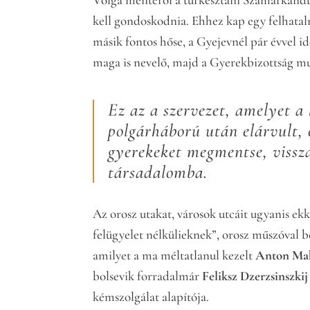
kell gondoskodnia. Ehhez kap egy felhatalm
másik fontos hőse, a Gyejevnél pár évvel id
maga is nevelő, majd a Gyerekbizottság m
Ez az a szervezet, amelyet a
polgárháború után elárvult, 
gyerekeket megmentse, vissza
társadalomba.
Az orosz utakat, városok utcáit ugyanis ek
felügyelet nélkülieknek”, orosz műszóval 
amilyet a ma méltatlanul kezelt
Anton Ma
bolsevik forradalmár
Feliksz Dzerzsinszkij
kémszolgálat alapítója.