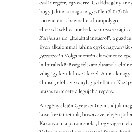
családregény egyszerre. Családregény ann
hogy Jahina a maga nagyszüleitől örökölt
történeteit is beemelte a hömpölygő
elbeszélésekbe, amelyek az oroszországi 20
Zulejka
az ún. „kuláktalanításról”, a gazdag
ilyen alkalommal Jahina egyik nagyanyját c
gyermekei
a Volga mentén élt német telepes
kulturális közösség felszámolásának, eltűné
világ így került hozzá közel. A másik nagy
éhínség elől a viszonylag jól ellátott Köz
utazás története a legújabb regény.
A regény elején Gyejevet (nem tudjuk meg s
következtethetünk, húszas évei elején járha
Kazanyban a parancsnoka, hogy vigyen el eg
Volga mentéről a turkesztáni Szamarkandba.