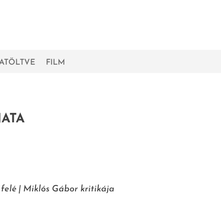
RATÖLTVE
FILM
ATA
elé | Miklós Gábor kritikája