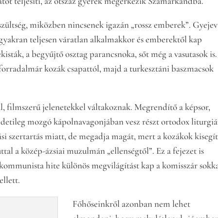
atot teljesíti, az ötszáz gyerek megérkezik Szamarkandba.
szültség, miközben nincsenek igazán „rossz emberek”. Gyejev
yakran teljesen váratlan alkalmakkor és emberektől kap
ekisták, a begyűjtő osztag parancsnoka, sőt még a vasutasok is.
nforradalmár kozák csapattól, majd a turkesztáni baszmacsok
 filmszerű jelenetekkel váltakoznak. Megrendítő a képsor,
detileg mozgó kápolnavagonjában vesz részt ortodox liturgiá
i szertartás miatt, de megadja magát, mert a kozákok kisegít
ttal a közép-ázsiai muzulmán „ellenségtől”. Ez a fejezet is
s kommunista hite különös megvilágítást kap a komisszár sokk
llett.
Főhőseinkről azonban nem lehet