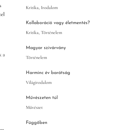
s
Kritika
,
Irodalom
zel
Kollaboráció vagy életmentés?
Kritika
,
Történelem
Magyar szivárvány
k a
Történelem
Harminc év barátság
Világirodalom
Művészeten túl
Művészet
Függőben
nem