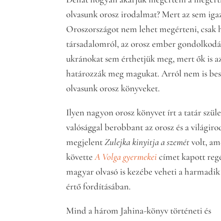
olvasunk orosz irodalmat? Mert az sem iga
Oroszországot nem lehet megérteni, csak 
társadalomról, az orosz ember gondolkodásá
ukránokat sem érthetjük meg, mert ők is az
határozzák meg magukat. Arról nem is be
olvasunk orosz könyveket.
Ilyen nagyon orosz könyvet írt a tatár szüle
valósággal berobbant az orosz és a világir
megjelent
Zulejka kinyitja a szemét
volt, am
követte
A Volga gyermekei
címet kapott regé
magyar olvasó is kezébe veheti a harmadik 
értő fordításában.
Mind a három Jahina-könyv történeti és