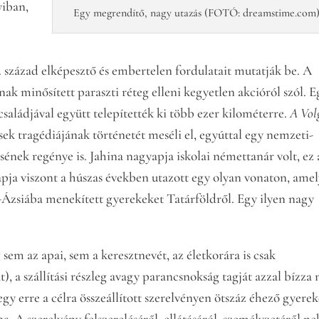
yiban,
Egy megrendítő, nagy utazás (FOTÓ: dreamstime.com
. század elképesztő és embertelen fordulatait mutatják be. A
nak minősített paraszti réteg elleni kegyetlen akcióról szól. 
saládjával együtt telepítették ki több ezer kilométerre.
A Vol
ek tragédiájának történetét meséli el, egyúttal egy nemzeti-
sének regénye is. Jahina nagyapja iskolai némettanár volt, ez 
apja viszont a húszas években utazott egy olyan vonaton, amel
ép-Ázsiába menekített gyerekeket Tatárföldről. Egy ilyen nagy
em az apai, sem a keresztnevét, az életkorára is csak
t), a szállítási részleg avagy parancsnokság tagját azzal bízza
y erre a célra összeállított szerelvényen ötszáz éhező gyerek
 A szerelvény felszereléséről, ellátásáról, személyzetéről ne