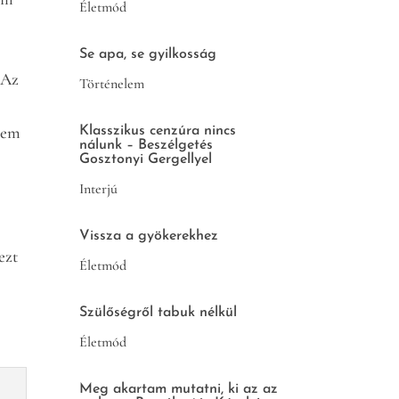
Életmód
Se apa, se gyilkosság
 Az
Történelem
nem
Klasszikus cenzúra nincs
nálunk – Beszélgetés
Gosztonyi Gergellyel
Interjú
Vissza a gyökerekhez
ezt
Életmód
Szülőségről tabuk nélkül
Életmód
Meg akartam mutatni, ki az az