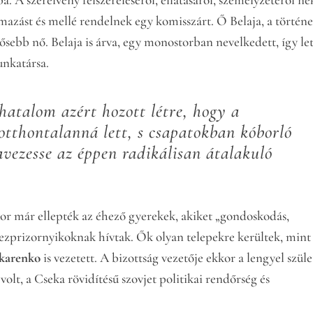
azást és mellé rendelnek egy komisszárt. Ő Belaja, a történe
ősebb nő. Belaja is árva, egy monostorban nevelkedett, így le
unkatársa.
 hatalom azért hozott létre, hogy a
otthontalanná lett, s csapatokban kóborló
vezesse az éppen radikálisan átalakuló
kor már ellepték az éhező gyerekek, akiket „gondoskodás,
bezprizornyikoknak hívtak. Ők olyan telepekre kerültek, mint
karenko
is vezetett. A bizottság vezetője ekkor a lengyel szül
volt, a Cseka rövidítésű szovjet politikai rendőrség és