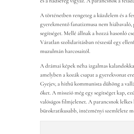
és a hadsereg vigyáz. A parancsnok a felad
A történetben rengeteg a küzdelem és a fe
gyerekmentő fanatizmusa nem hiábavaló, g
segítséget. Mellé állnak a hozzá hasonló cs
Váratlan szolidaritásban részesül egy elle
muzulmán harcosaitól.
A drámai képek néha izgalmas kalandokkal,
amelyben a kozák csapat a gyerekvonat ere
Gyejev, a hithű kommunista dühöng a vallás
őket. A misszió még egy segítséget kap, ezú
valóságos filmjelenet. A parancsnok lelke
bürokratikusabb, intézményi szemlélete me