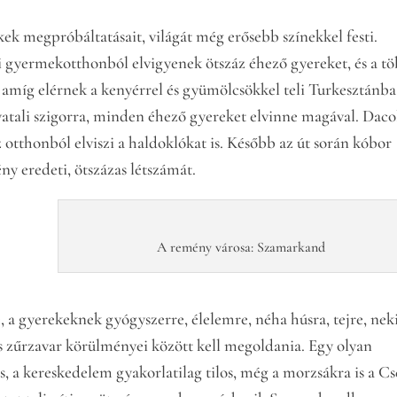
ek megpróbáltatásait, világát még erősebb színekkel festi.
yi gyermekotthonból elvigyenek ötszáz éhező gyereket, és a t
, amíg elérnek a kenyérrel és gyümölcsökkel teli Turkesztánba
atali szigorra, minden éhező gyereket elvinne magával. Daco
az otthonból elviszi a haldoklókat is. Később az út során kóbor
ény eredeti, ötszázas létszámát.
A remény városa: Szamarkand
, a gyerekeknek gyógyszerre, élelemre, néha húsra, tejre, nek
s zűrzavar körülményei között kell megoldania. Egy olyan
, a kereskedelem gyakorlatilag tilos, még a morzsákra is a C