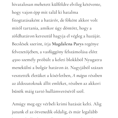
hivatalosan mehetett külföldre elvileg kétévente,
hogy vajon épp mit talál ki hatalma
fitogtatásaként a határőr, de főként akkor volt
mitől tartania, amikor úgy döntött, hogy a
zöldhatáron keresztül hagyja el végleg a hazáját.
Becslések szerint, írja
Magdalena Parys
regénye
felvezetőjében, a vasfüggöny felszámolása előtt
4500 személy próbált a keleti blokkból Nyugatra
menekülni a bolgár határon át. Nagyjából százan
vesztették életüket a kísérletben,
A mágus
részben
az áldozatoknak állít emléket, részben az akkori
bűnök máig tartó hullámveréséről szól.
Amúgy meg egy vérbeli krimi hatását kelti. Alig
jutunk el az ötvenedik oldalig, és már legalább