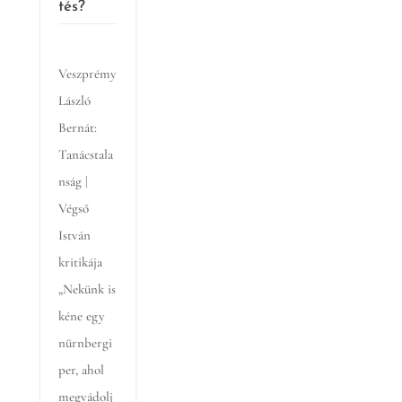
tés?
Veszprémy
László
Bernát:
Tanácstala
nság |
Végső
István
kritikája
„Nekünk is
kéne egy
nürnbergi
per, ahol
megvádolj