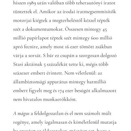
hiszen 1989 után valóban több teherautónyi iratot
tüntettek el. Amikor az irodai iratmegsemmisítők
motorjai kiégtek a megterheléstől kézzel tépték
szét a dokumentumokat. Összesen mintegy 45
millió papírlapot téptek szét mintegy 600 millió
apró fecnire, amely most 16 ezer tömött zsákban
várja a sorsát. S bár ez csupán a szorgosan dolgozó
Stasi aktáinak 5 százalékát tette ki, mégis több
százezer embert érintett. Nem véletlenül: az
állambiztonsági apparátus mintegy hatmillió
embert figyelt meg és 174 ezer besúgót alkalmazott
nem hivatalos munkaerőkként.
A mágus
a feldolgozatlan és el nem számolt múlt
regénye, amely izgalmasan és kíméletlenül mutatja
be egyrészt az áldozatokat, másrészt azt, hogy a