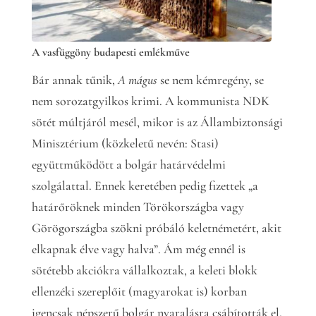
A vasfüggöny budapesti emlékműve
Bár annak tűnik,
A mágus
se nem kémregény, se
nem sorozatgyilkos krimi. A kommunista NDK
sötét múltjáról mesél, mikor is az Állambiztonsági
Minisztérium (közkeletű nevén: Stasi)
együttműködött a bolgár határvédelmi
szolgálattal. Ennek keretében pedig fizettek „a
határőröknek minden Törökországba vagy
Görögországba szökni próbáló keletnémetért, akit
elkapnak élve vagy halva”. Ám még ennél is
sötétebb akciókra vállalkoztak, a keleti blokk
ellenzéki szereplőit (magyarokat is) korban
igencsak népszerű bolgár nyaralásra csábították el,