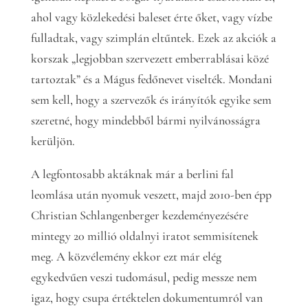
ahol vagy közlekedési baleset érte őket, vagy vízbe
fulladtak, vagy szimplán eltűntek. Ezek az akciók a
korszak „legjobban szervezett emberrablásai közé
tartoztak” és a Mágus fedőnevet viselték. Mondani
sem kell, hogy a szervezők és irányítók egyike sem
szeretné, hogy mindebből bármi nyilvánosságra
kerüljön.
A legfontosabb aktáknak már a berlini fal
leomlása után nyomuk veszett, majd 2010-ben épp
Christian Schlangenberger kezdeményezésére
mintegy 20 millió oldalnyi iratot semmisítenek
meg. A közvélemény ekkor ezt már elég
egykedvűen veszi tudomásul, pedig messze nem
igaz, hogy csupa értéktelen dokumentumról van