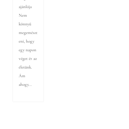
ajánlója
Nem
könnyű
megemészt
eni, hogy
egy napon
véget ér az
életünk.
Ám
ahogy...