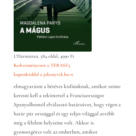
L’Harmattan, 584 oldal, 4990 Ft
Kedvezményesen a TERASZ5
kuponkóddal a jokonyvek.hu-n
elmagyarázni a hétéves kisfiúnknak, amikor szinte
keresni kell a tekintettel a Franciaországot
Spanyolhontól elválasztó határsávot, hogy régen a
határ pár országgal és egy teljes világgal arrébb
még a félelem helyszíne volt. Akkor is
gyomorgörcs volt az emberben, amikor