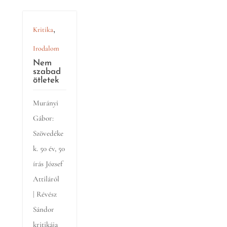
,
Kritika
Irodalom
Nem
szabad
ötletek
Murányi
Gábor:
Szövedéke
k. 50 év, 50
írás József
Attiláról
| Révész
Sándor
kritikája