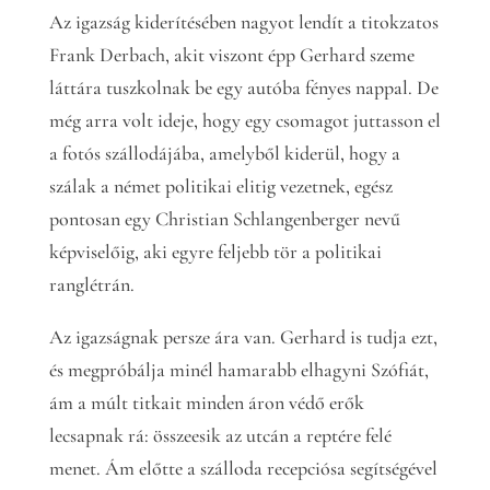
Az igazság kiderítésében nagyot lendít a titokzatos
Frank Derbach, akit viszont épp Gerhard szeme
láttára tuszkolnak be egy autóba fényes nappal. De
még arra volt ideje, hogy egy csomagot juttasson el
a fotós szállodájába, amelyből kiderül, hogy a
szálak a német politikai elitig vezetnek, egész
pontosan egy Christian Schlangenberger nevű
képviselőig, aki egyre feljebb tör a politikai
ranglétrán.
Az igazságnak persze ára van. Gerhard is tudja ezt,
és megpróbálja minél hamarabb elhagyni Szófiát,
ám a múlt titkait minden áron védő erők
lecsapnak rá: összeesik az utcán a reptére felé
menet. Ám előtte a szálloda recepciósa segítségével