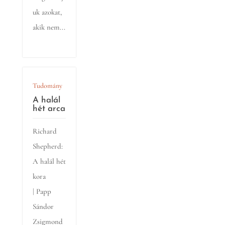
uk azokat,
akik nem...
Tudomány
A halál
hét arca
Richard
Shepherd:
A halál hét
kora
| Papp
Sándor
Zsigmond