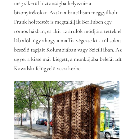
még sikerül biztonságba helyeznie a
bizonyítékokat. Aztán a brutálisan meggyilkolt
Frank holttestét is megtalálják Berlinben egy
romos házban, és akit az árulók módjára tettek el
láb alól, úgy ahogy a maffia végezte ki a túl sokat
beszélő tagjait Kolumbiában vagy Szicíliában. Az
ügyet a kissé már kiégett, a munkájába belefáradt
Kowalski felügyelő veszi kézbe.