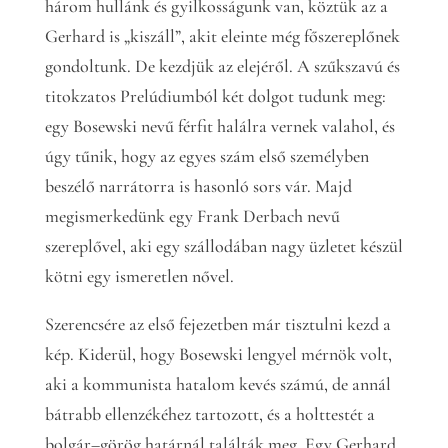
három hullánk és gyilkosságunk van, köztük az a
Gerhard is „kiszáll”, akit eleinte még főszereplőnek
gondoltunk. De kezdjük az elejéről. A szűkszavú és
titokzatos Prelúdiumból két dolgot tudunk meg:
egy Bosewski nevű férfit halálra vernek valahol, és
úgy tűnik, hogy az egyes szám első személyben
beszélő narrátorra is hasonló sors vár. Majd
megismerkedünk egy Frank Derbach nevű
szereplővel, aki egy szállodában nagy üzletet készül
kötni egy ismeretlen nővel.
Szerencsére az első fejezetben már tisztulni kezd a
kép. Kiderül, hogy Bosewski lengyel mérnök volt,
aki a kommunista hatalom kevés számú, de annál
bátrabb ellenzékéhez tartozott, és a holttestét a
bolgár–görög határnál találták meg. Egy Gerhard