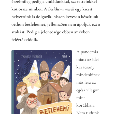
érzelmileg pedig a családunkkal, szeretteinkkel
köt össze minket. A
Betlehemi mesék
egy kicsit
helyettünk is dolgozik, hiszen kevesen készítünk
otthon betlehemet, jellemzően nem ápoljuk ezt a
szokást. Pedig a jelentősége ebben az évben
felértékelődik.
A pandémia
miatt az idei
karácsony
mindenkinek
más lesz az
egész világon,
mint
korábban.
Nem tudunk