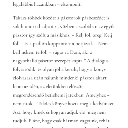
legalábbis hazánkban – eltompult.
Takács többek között a pásztorok párbeszédét is
sok humorral adja át: „Közben a szobában az egyik
pásztor így szólt a másikhoz: – Kelj föl, öreg! Kelj
föl! – és a padlón koppantott a botjával. – Nem
kell nékem tejföl! – vágta rá Dani, aki a
nagyothalló pásztor szerepét kapta.” A dialógus
folytatódik, és olyan jól sikerült, hogy a könyv
elolvasása után nálunk mindenki pásztor akart
lenni az idén, az életünkben először
megrendezendő betlehemi játékban. Amelyhez –
nem titok – Takács könyve hozta meg a kedvünket.
Azt, hogy kinek és hogyan adjuk elő, még nem
tudjuk. Pláne, hogy csak hárman vagyunk, tehát