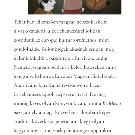
Tehát bár jellemzően magyar népszokásként
hivatkoznak rá, a betlehemezéssel jobban
kötődünk az európai kultúrtörténethez, mint
gondolnánk. Különbségek akadnak csupán: míg
nálunk inkább a pásztorok a hírvivők, addig
Németországban például a keleti bölcseken van a
hangsúly. Itthon az Európai Magyar Fiatalságért
Alapítvány karolta fel tevékenyen a hazai
betlehemezés újbóli népszerűsítését. De még
mindig kevés olyan könyvünk van, mint a
Betlehemi
mese
, amely a maga közvetlen stílusában képes
átadni a következő generációnak egy olyan
hagyományt, amelynek jelentősége napjainkra –