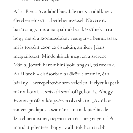
A kis Bence óvodából hazafelé tartva találkozik
életében először a betlehemezéssel. Nővére és
barátai ugyanis a nappalijukban készülnek arra,
hogy majd a szomszédokat végigjárva bemutassák,
mi is történt azon az éjszakán, amikor Jézus
megszületett. Mindenkinek megvan a szerepe:
Mária, József, háromkirályok, angyal, pásztorok.
Az állatok – elsősorban az ökör, a szamár, és a
bárány – szerepeltetése sem véletlen. Helyet kaptak
már a korai, 4. századi szarkofágokon is. Ahogy
Ézsaiás próféta könyvében olvasható: „Az ökör
ismeri gazdáját, a szamár is urának jászlát, de
Izráel nem ismer, népem nem ért meg engem.” A
mondat jelentése, hogy az állatok hamarabb