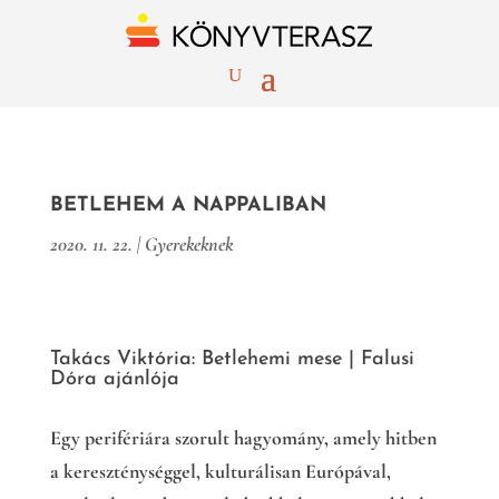
BETLEHEM A NAPPALIBAN
2020. 11. 22.
|
Gyerekeknek
Takács Viktória: Betlehemi mese | Falusi
Dóra ajánlója
Egy perifériára szorult hagyomány, amely hitben
a kereszténységgel, kulturálisan Európával,