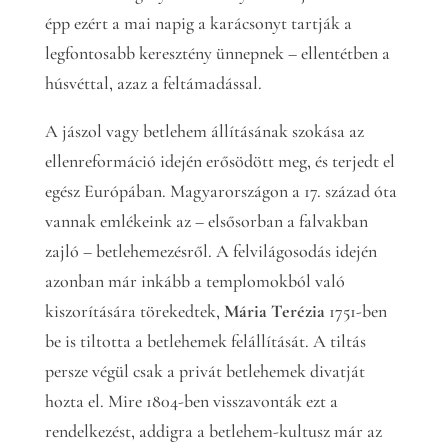
épp ezért a mai napig a karácsonyt tartják a
legfontosabb keresztény ünnepnek – ellentétben a
húsvéttal, azaz a feltámadással.
A jászol vagy betlehem állításának szokása az
ellenreformáció idején erősödött meg, és terjedt el
egész Európában. Magyarországon a 17. század óta
vannak emlékeink az – elsősorban a falvakban
zajló – betlehemezésről. A felvilágosodás idején
azonban már inkább a templomokból való
kiszorítására törekedtek,
Mária Terézia
1751-ben
be is tiltotta a betlehemek felállítását. A tiltás
persze végül csak a privát betlehemek divatját
hozta el. Mire 1804-ben visszavonták ezt a
rendelkezést, addigra a betlehem-kultusz már az