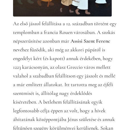
Az első jászol felállítása a 12. században történt egy
templomban a francia Rouen városában. A szokás
népszerűsítése azonban már
Assisi Szent Ferenc
nevéhez fűződik, aki még az akkori pápától is
engedélyt kért (és kapott) annak érdekében, hogy
1223 karácsonyán, az olasz Greccio város mellett
valahol a szabadban felállítson egy jászolt és mellé
a már említett állatokat. Itt tartotta meg az éjféli
szentmisét is, állítólag nagy érdeklődés
kíséretében. A betlehem felállításának egyik
legfontosabb célja éppen az volt, hogy a hívek
áhítatának középpontjába Jézus születése és annak
feltűnően szegény körülményei kerüljenek. Sokan