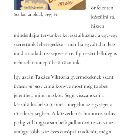
önfeledten
Scolar, 21 oldal, 1999 Ft.
készülni rá,
hiszen
mindenfajta tervünket keresztülhúzhatja egy-egy
szerettünk lebetegedése – már ha egyáltalán lesz
mód a családi összejövetelre. Épp ezért lelkileg is
nehezebb ünneplőbe öltöznünk.
Így aztán
Takács Viktória
gyermekeknek szánt
Betlehemi mese
című könyve most még többet
jelenthet, mint máskor. Segít visszahozni a
készülődés belső örömét, megélni az egységet a
töredezettségben. A közvetlen és humoros stílus
pedig villámgyorsan befogadhatóvá teszi ezt az
amúgy több száz éves európai tradíciót, még a