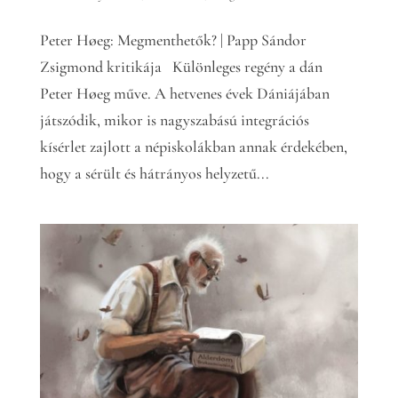
Peter Høeg: Megmenthetők? | Papp Sándor
Zsigmond kritikája Különleges regény a dán
Peter Høeg műve. A hetvenes évek Dániájában
játszódik, mikor is nagyszabású integrációs
kísérlet zajlott a népiskolákban annak érdekében,
hogy a sérült és hátrányos helyzetű...