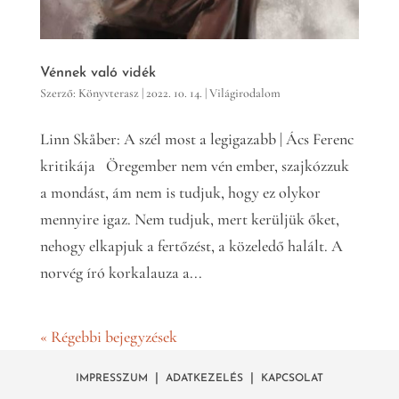
Vénnek való vidék
Szerző:
Könyvterasz
|
2022. 10. 14.
|
Világirodalom
Linn Skåber: A szél most a legigazabb | Ács Ferenc
kritikája Öregember nem vén ember, szajkózzuk
a mondást, ám nem is tudjuk, hogy ez olykor
mennyire igaz. Nem tudjuk, mert kerüljük őket,
nehogy elkapjuk a fertőzést, a közeledő halált. A
norvég író korkalauza a...
« Régebbi bejegyzések
|
|
IMPRESSZUM
ADATKEZELÉS
KAPCSOLAT