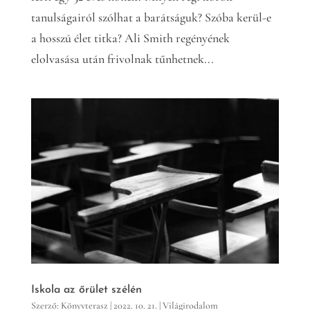
tanulságairól szólhat a barátságuk? Szóba kerül-e
a hosszú élet titka? Ali Smith regényének
elolvasása után frivolnak tűnhetnek...
Iskola az őrület szélén
Szerző:
Könyvterasz
|
2022. 10. 21.
|
Világirodalom