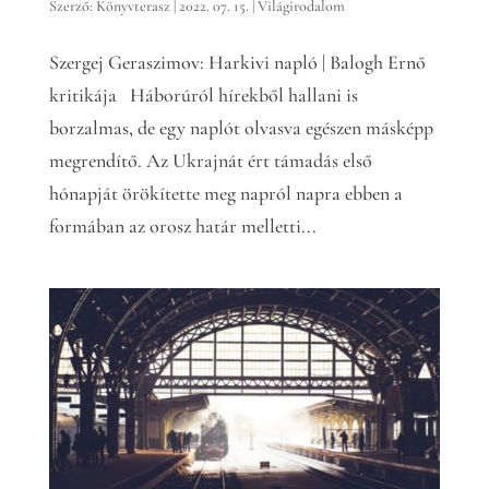
Szerző:
Könyvterasz
|
2022. 07. 15.
|
Világirodalom
Szergej Geraszimov: Harkivi napló | Balogh Ernő
kritikája Háborúról hírekből hallani is
borzalmas, de egy naplót olvasva egészen másképp
megrendítő. Az Ukrajnát ért támadás első
hónapját örökítette meg napról napra ebben a
formában az orosz határ melletti...