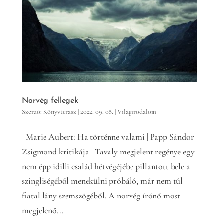
Norvég fellegek
Szerző:
Könyvterasz
|
2022. 09. 08.
|
Világirodalom
Marie Aubert: Ha történne valami | Papp Sándor
Zsigmond kritikája Tavaly megjelent regénye egy
nem épp idilli család hétvégéjébe pillantott bele a
szingliségéből menekülni próbáló, már nem túl
fiatal lány szemszögéből. A norvég írónő most
megjelenő...