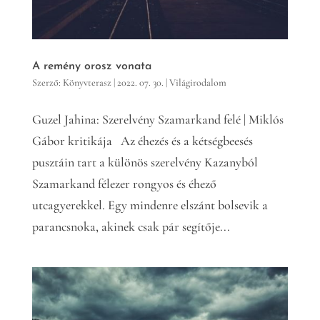
A remény orosz vonata
Szerző:
Könyvterasz
|
2022. 07. 30.
|
Világirodalom
Guzel Jahina: Szerelvény Szamarkand felé | Miklós
Gábor kritikája Az éhezés és a kétségbeesés
pusztáin tart a különös szerelvény Kazanyból
Szamarkand félezer rongyos és éhező
utcagyerekkel. Egy mindenre elszánt bolsevik a
parancsnoka, akinek csak pár segítője...