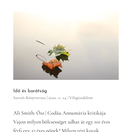
Idő és barátság
Szerző:
Könyvterasz
|
2020. 11. 24.
|
Világirodalom
Ali Smith: Ősz | Codău Annamária kritikája
Vajon milyen bölcsességet adhat át egy 101 éves
férfi egy 32 éves nőnek? Milyen régi korok