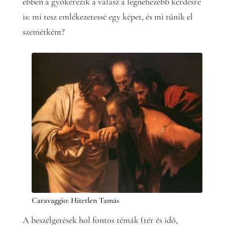
ebben a gyökerezik a válasz a legnehezebb kérdésre
is: mi tesz emlékezetessé egy képet, és mi tűnik el
szemétként?
Caravaggio: Hitetlen Tamás
A beszélgetések hol fontos témák (tér és idő,