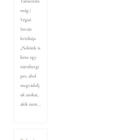
Tanácstala
nság |
Végső
István
kritikája
„Nekünk is
kéne egy
nürnbergi
per, ahol
megvádolj
uk azokat,
akik nem...