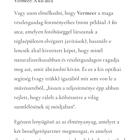
Vermeer: A kis utca
Vagy azon elmélkedni, hogy
Vermeer
a maga
részletgazdag festményeihez (mint például
A kis
utca
, amelyen fotóhűséggel látszanak a
téglaépületen elvégzett javítások), használt-e
lencsék által kivetített képet, hogy minél
naturalisztikusabban és részletgazdagon ragadja
meg azt, amit ábrázolni kíván. És ez a kis optikai
segítség (vagy trükk) igazából mit sem von le a
művészetéből, „hiszen a teljesítménye épp abban
rejlett, hogy rálelt a költészetre a világ
szemlélésének új módjában”.
Egészen lenyűgöző az az élményanyag, amelyet a
két beszélgetőpartner megmozgat, és amelyet