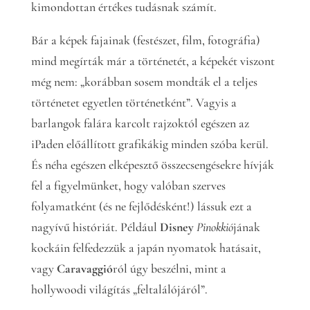
kimondottan értékes tudásnak számít.
Bár a képek fajainak (festészet, film, fotográfia)
mind megírták már a történetét, a képekét viszont
még nem: „korábban sosem mondták el a teljes
történetet egyetlen történetként”. Vagyis a
barlangok falára karcolt rajzoktól egészen az
iPaden előállított grafikákig minden szóba kerül.
És néha egészen elképesztő összecsengésekre hívják
fel a figyelmünket, hogy valóban szerves
folyamatként (és ne fejlődésként!) lássuk ezt a
nagyívű históriát. Például
Disney
Pinokkió
jának
kockáin felfedezzük a japán nyomatok hatásait,
vagy
Caravaggió
ról úgy beszélni, mint a
hollywoodi világítás „feltalálójáról”.