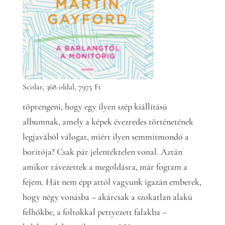
Scolar, 368 oldal, 7975 Ft
töprengeni, hogy egy ilyen szép kiállítású
albumnak, amely a képek évezredes történetének
legjavából válogat, miért ilyen semmitmondó a
borítója? Csak pár jelentéktelen vonal. Aztán
amikor rávezettek a megoldásra, már fogtam a
fejem. Hát nem épp attól vagyunk igazán emberek,
hogy négy vonásba – akárcsak a szokatlan alakú
felhőkbe, a foltokkal pettyezett falakba –