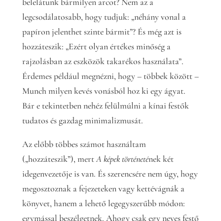
belelátunk bármilyen arcot? Nem az a
legcsodálatosabb, hogy tudjuk: „néhány vonal a
papíron jelenthet szinte bármit”? És még azt is
hozzáteszik: „Ezért olyan értékes minőség a
rajzolásban az eszközök takarékos használata”.
Érdemes például megnézni, hogy – többek között –
Munch milyen kevés vonásból hoz ki egy ágyat.
Bár e tekintetben nehéz felülmúlni a kínai festők
tudatos és gazdag minimalizmusát.
Az előbb többes számot használtam
(„hozzáteszik”), mert
A képek történeté
nek két
idegenvezetője is van. És szerencsére nem úgy, hogy
megosztoznak a fejezeteken vagy kettévágnák a
könyvet, hanem a lehető legegyszerűbb módon:
egymással beszélgetnek. Ahogy csak egy neves festő