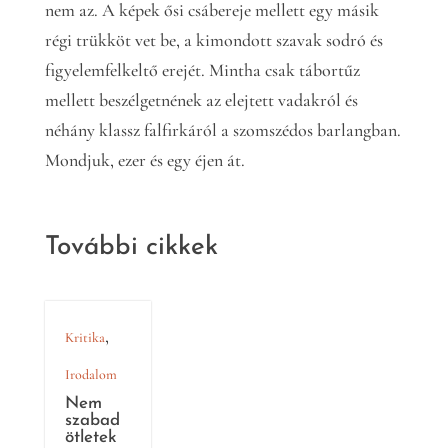
nem az. A képek ősi csábereje mellett egy másik
régi trükköt vet be, a kimondott szavak sodró és
figyelemfelkeltő erejét. Mintha csak tábortűz
mellett beszélgetnének az elejtett vadakról és
néhány klassz falfirkáról a szomszédos barlangban.
Mondjuk, ezer és egy éjen át.
További cikkek
,
Kritika
Irodalom
Nem
szabad
ötletek