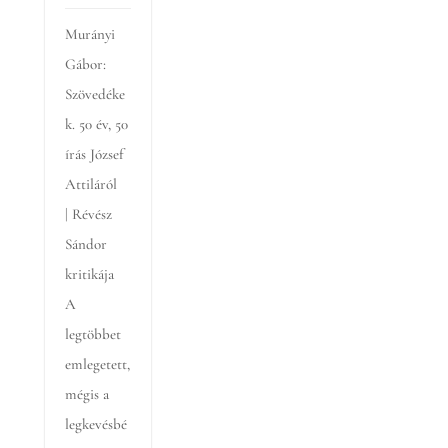
Murányi
Gábor:
Szövedéke
k. 50 év, 50
írás József
Attiláról
| Révész
Sándor
kritikája
A
legtöbbet
emlegetett,
mégis a
legkevésbé