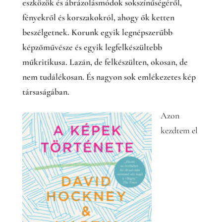
eszközök és ábrázolásmódok sokszínűségéről,
fényekről és korszakokról, ahogy ők ketten
beszélgetnek. Korunk egyik legnépszerűbb
képzőművésze és egyik legfelkészültebb
műkritikusa. Lazán, de felkészülten, okosan, de
nem tudálékosan. És nagyon sok emlékezetes kép
társaságában.
Azon
kezdtem el