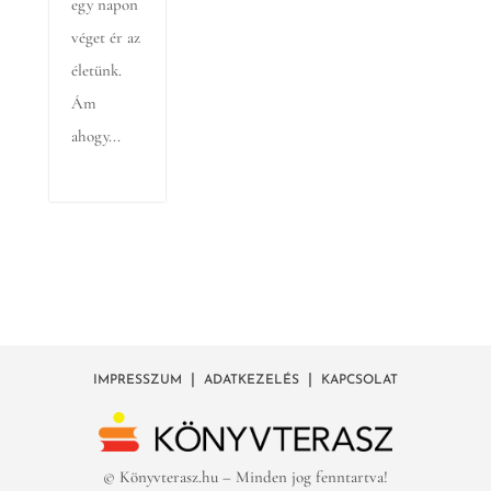
egy napon
véget ér az
életünk.
Ám
ahogy...
|
|
IMPRESSZUM
ADATKEZELÉS
KAPCSOLAT
© Könyvterasz.hu – Minden jog fenntartva!