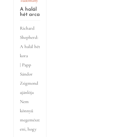
Tudomány
A halál
hét arca
Richard
Shepherd:
A halál hét
kora
| Papp
Sándor
Zsigmond
ajánlója
Nem
könnyű
megemészt
eni, hogy