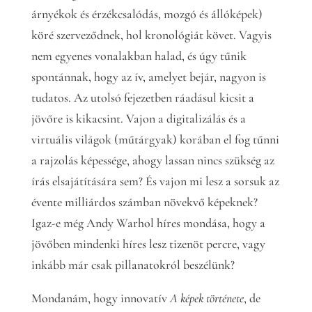
árnyékok és érzékcsalódás, mozgó és állóképek)
köré szerveződnek, hol kronológiát követ. Vagyis
nem egyenes vonalakban halad, és úgy tűnik
spontánnak, hogy az ív, amelyet bejár, nagyon is
tudatos. Az utolsó fejezetben ráadásul kicsit a
jövőre is kikacsint. Vajon a digitalizálás és a
virtuális világok (műtárgyak) korában el fog tűnni
a rajzolás képessége, ahogy lassan nincs szükség az
írás elsajátítására sem? És vajon mi lesz a sorsuk az
évente milliárdos számban növekvő képeknek?
Igaz-e még Andy Warhol híres mondása, hogy a
jövőben mindenki híres lesz tizenöt percre, vagy
inkább már csak pillanatokról beszélünk?
Mondanám, hogy innovatív
A képek története
, de