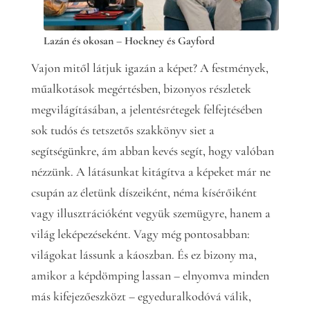
Lazán és okosan – Hockney és Gayford
Vajon mitől látjuk igazán a képet? A festmények,
műalkotások megértésben, bizonyos részletek
megvilágításában, a jelentésrétegek felfejtésében
sok tudós és tetszetős szakkönyv siet a
segítségünkre, ám abban kevés segít, hogy valóban
nézzünk. A látásunkat kitágítva a képeket már ne
csupán az életünk díszeiként, néma kísérőiként
vagy illusztrációként vegyük szemügyre, hanem a
világ leképezéseként. Vagy még pontosabban:
világokat lássunk a káoszban. És ez bizony ma,
amikor a képdömping lassan – elnyomva minden
más kifejezőeszközt – egyeduralkodóvá válik,