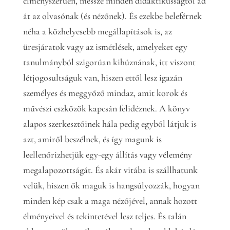
élményszerűen, messze minden didaktikusságtól ad
át az olvasónak (és nézőnek). És ezekbe beleférnek
néha a közhelyesebb megállapítások is, az
üresjáratok vagy az ismétlések, amelyeket egy
tanulmányból szigorúan kihúznának, itt viszont
létjogosultságuk van, hiszen ettől lesz igazán
személyes és meggyőző mindaz, amit korok és
művészi eszközök kapcsán felidéznek. A könyv
alapos szerkesztőinek hála pedig egyből látjuk is
azt, amiről beszélnek, és így magunk is
leellenőrizhetjük egy-egy állítás vagy vélemény
megalapozottságát. És akár vitába is szállhatunk
velük, hiszen ők maguk is hangsúlyozzák, hogyan
minden kép csak a maga nézőjével, annak hozott
élményeivel és tekintetével lesz teljes. És talán