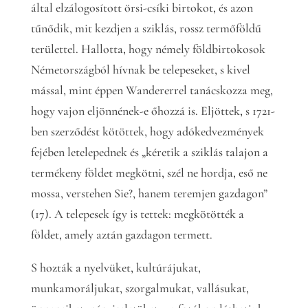
által elzálogosított örsi-csíki birtokot, és azon
tűnődik, mit kezdjen a sziklás, rossz termőföldű
területtel. Hallotta, hogy némely földbirtokosok
Németországból hívnak be telepeseket, s kivel
mással, mint éppen Wandererrel tanácskozza meg,
hogy vajon eljönnének-e őhozzá is. Eljöttek, s 1721-
ben szerződést kötöttek, hogy adókedvezmények
fejében letelepednek és „kéretik a sziklás talajon a
termékeny földet megkötni, szél ne hordja, eső ne
mossa, verstehen Sie?, hanem teremjen gazdagon”
(17). A telepesek így is tettek: megkötötték a
földet, amely aztán gazdagon termett.
S hozták a nyelvüket, kultúrájukat,
munkamoráljukat, szorgalmukat, vallásukat,