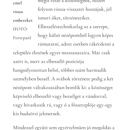
mégis része a közösségnek, hiszen
emel
folyton vissza-visszatér hozzájuk, jól
vissza
ismeri őket, történeteiket.
embereket
Elbeszéléstechnikailag az a szerepe,
(FOTÓ:
hogy külső nézőpontból legyen képes
Fortepan)
rámutatni, adott esetben rákérdezni a
település életének egyes mozzanataira. Már csak
azért is, mert az elbeszélő pozíciója
hangsúlyozottan belső, többes szám harmadik
személyben beszél. A svábok története pedig a két
nézőpont váltakozásában bomlik ki: a közösséget
képviselő elbeszélő vagy beszélget a vándorral,
vagy hivatkozik rá, vagy ő a főszereplője egy-egy
kis budaörsi jelenetnek.
Mindezzel együtt sem egyértelműen jó megoldás a