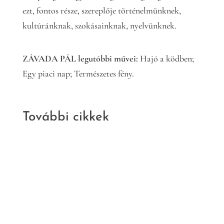
ezt, fontos része, szereplője történelmünknek,
kultúránknak, szokásainknak, nyelvünknek.
ZÁVADA PÁL legutóbbi művei:
Hajó a ködben;
Egy piaci nap; Természetes fény.
További cikkek
Kritika
Irodalom
Nem szabad
ötletek