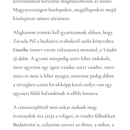
történetükön keresztül megmutatkozik az összes
Magyarországon letelepedett, megállapodott majd
kitelepített német története.
Alighanem iróniát kell gyanítanunk abban, hogy
Závada Pál a budaörsi svábokról szóló könyvéhez
Goethe
ismert versét választotta mottóul, a
Vándor
éji dalá
t. A gyanú márpedig azért lehet indokolt,
mert egyrészt egy igazi vándor azért vándor, mert
nincs és nem is lehet nyugta, másrészt pedig ebben
a térségben aztán kiváltképp kevés esélye van egy
egyszeri földi halandónak is efféle luxusra.
A címszereplőről nem sokat tudunk meg;
évszázadok óta járja a világot, és rendre felbukkan
Budaörsön is, valamint szereti az életet, a nőket, a