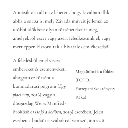
A másik ok talán az lehetett, hogy kiválóan illik
abba a sorba is, mely Závada műveit jellemzi az
utóbbi időkben: olyan történeteket ír meg,
amelyekről ezért vagy azért feledkeztünk el, vagy
mert éppen kiszorultak a hivatalos emlékezetből.
A feledésből emel vissza
embereket és eseményeket,
Megkötötték a földet
ahogyan ez történt a
(FOTÓ:
kunmadarasi pogrom (
Egy
Fortepan/Szekrényesy
piaci nap
, 2016) vagy a
Réka)
dúsgazdag Weiss Manfréd-
örökösök (
Hajó a ködben
, 2019) esetében. Jelen
esetben a budaörsi svábokról van szó, ám az ő