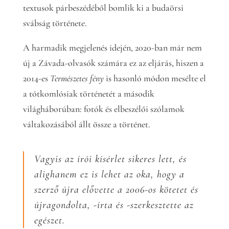
textusok párbeszédéből bomlik ki a budaörsi
svábság története.
A harmadik megjelenés idején, 2020-ban már nem
új a Závada-olvasók számára ez az eljárás, hiszen a
2014-es
Természetes fény
is hasonló módon mesélte el
a tótkomlósiak történetét a második
világháborúban: fotók és elbeszélői szólamok
váltakozásából állt össze a történet.
Vagyis az írói kísérlet sikeres lett, és
alighanem ez is lehet az oka, hogy a
szerző újra elővette a 2006-os kötetet és
újragondolta, -írta és -szerkesztette az
egészet.