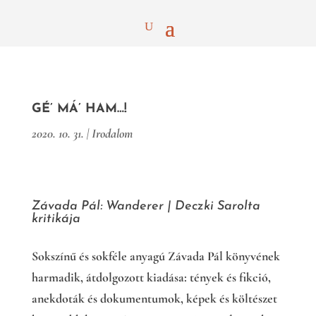
GÉ’ MÁ’ HAM…!
2020. 10. 31.
|
Irodalom
Závada Pál: Wanderer
|
Deczki Sarolta
kritikája
Sokszínű és sokféle anyagú Závada Pál könyvének
harmadik, átdolgozott kiadása: tények és fikció,
anekdoták és dokumentumok, képek és költészet