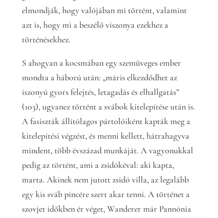
elmondják, hogy valójában mi történt, valamint
azt is, hogy mi a beszélő viszonya ezekhez a
történésekhez.
S ahogyan a kocsmában egy szemüveges ember
mondta a háború után: „máris elkezdődhet az
iszonyú gyors felejtés, letagadás és elhallgatás”
(103), ugyanez történt a svábok kitelepítése után is.
A fasiszták állítólagos pártolóiként kapták meg a
kitelepítési végzést, és menni kellett, hátrahagyva
mindent, több évszázad munkáját. A vagyonukkal
pedig az történt, ami a zsidókéval: aki kapta,
marta. Akinek nem jutott zsidó villa, az legalább
egy kis sváb pincére szert akar tenni. A történet a
szovjet időkben ér véget, Wanderer már Pannónia