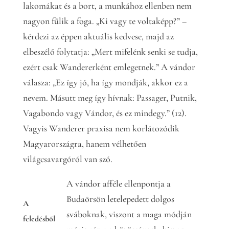
lakomákat és a bort, a munkához ellenben nem
nagyon fűlik a foga. „Ki vagy te voltaképp?” –
kérdezi az éppen aktuális kedvese, majd az
elbeszélő folytatja: „Mert mifelénk senki se tudja,
ezért csak Wandererként emlegetnek.” A vándor
válasza: „Ez így jó, ha így mondják, akkor ez a
nevem. Másutt meg így hívnak: Passager, Putnik,
Vagabondo vagy Vándor, és ez mindegy.” (12).
Vagyis Wanderer praxisa nem korlátozódik
Magyarországra, hanem vélhetően
világcsavargóról van szó.
A vándor afféle ellenpontja a
Budaörsön letelepedett dolgos
A
sváboknak, viszont a maga módján
feledésből