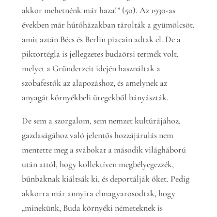
akkor mehetnénk már haza!” (50). Az 1930-as
években már hűtőházakban tárolták a gyümölcsöt,
amit aztán Bécs és Berlin piacain adtak el. De a
piktortégla is jellegzetes budaörsi termék volt,
melyet a Gründerzeit idején használtak a
szobafestők az alapozáshoz, és amelynek az
anyagát környékbeli üregekből bányászták.
De sem a szorgalom, sem nemzet kultúrájához,
gazdaságához való jelentős hozzájárulás nem
mentette meg a svábokat a második világháború
után attól, hogy kollektíven megbélyegezzék,
bűnbaknak kiáltsák ki, és deportálják őket. Pedig
akkorra már annyira elmagyarosodtak, hogy
„minekünk, Buda környéki németeknek is