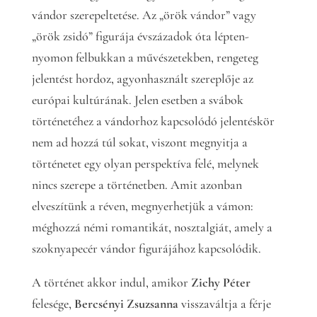
vándor szerepeltetése. Az „örök vándor” vagy
„örök zsidó” figurája évszázadok óta lépten-
nyomon felbukkan a művészetekben, rengeteg
jelentést hordoz, agyonhasznált szereplője az
európai kultúrának. Jelen esetben a svábok
történetéhez a vándorhoz kapcsolódó jelentéskör
nem ad hozzá túl sokat, viszont megnyitja a
történetet egy olyan perspektíva felé, melynek
nincs szerepe a történetben. Amit azonban
elveszítünk a réven, megnyerhetjük a vámon:
méghozzá némi romantikát, nosztalgiát, amely a
szoknyapecér vándor figurájához kapcsolódik.
A történet akkor indul, amikor
Zichy Péter
felesége,
Bercsényi Zsuzsanna
visszaváltja a férje