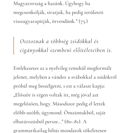
Magyarország a hazánk. Úgyhogy ha
megcsonkolják, siratjuk, ha pedig területeit
visszagyarapítják, örvendünk.” (75.)
Osztoznak a többség zsidókkal és
cigányokkal szembeni előítéleteiben is.
Emlékezetes az a nyelvileg remekül megformált
jelenet, melyben a vándor a svábokkal a zsidókról
próbál meg beszélgetni, s ezt a választ kapja:
„Először is régen voltak itt, még jóval azt
megelőzően, hogy. Másodszor pedig el lettek
előbb-utóbb, úgymond. Önszántukból, saját
elhatározásból persze…” (80–81). A
grammatikailag hibás mondatok tökéletesen