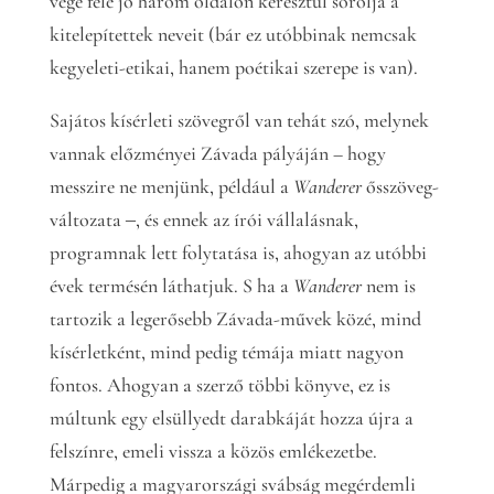
vége felé jó három oldalon keresztül sorolja a
kitelepítettek neveit (bár ez utóbbinak nemcsak
kegyeleti-etikai, hanem poétikai szerepe is van).
Sajátos kísérleti szövegről van tehát szó, melynek
vannak előzményei Závada pályáján – hogy
messzire ne menjünk, például a
Wanderer
ősszöveg-
változata ‒, és ennek az írói vállalásnak,
programnak lett folytatása is, ahogyan az utóbbi
évek termésén láthatjuk. S ha a
Wanderer
nem is
tartozik a legerősebb Závada-művek közé, mind
kísérletként, mind pedig témája miatt nagyon
fontos. Ahogyan a szerző többi könyve, ez is
múltunk egy elsüllyedt darabkáját hozza újra a
felszínre, emeli vissza a közös emlékezetbe.
Márpedig a magyarországi svábság megérdemli