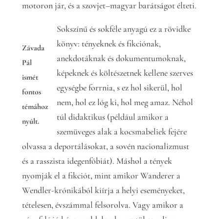
motoron jár, és a szovjet–magyar barátságot élteti.
Sokszínű és sokféle anyagú ez a rövidke
könyv: tényeknek és fikciónak,
Závada
anekdotáknak és dokumentumoknak,
Pál
képeknek és költészetnek kellene szerves
ismét
egységbe forrnia, s ez hol sikerül, hol
fontos
nem, hol ez lóg ki, hol meg amaz. Néhol
témához
túl didaktikus (például amikor a
nyúlt.
szemüveges alak a kocsmabeliek fejére
olvassa a deportálásokat, a sovén nacionalizmust
és a rasszista idegenfóbiát). Máshol a tények
nyomják el a fikciót, mint amikor Wanderer a
Wendler-krónikából kiírja a helyi eseményeket,
tételesen, évszámmal felsorolva. Vagy amikor a