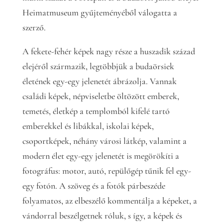
Heimatmuseum gyűjteményéből válogatta a
szerző.
A fekete-fehér képek nagy része a huszadik század
elejéről származik, legtöbbjük a budaörsiek
életének egy-egy jelenetét ábrázolja. Vannak
családi képek, népviseletbe öltözött emberek,
temetés, életkép a templomból kifelé tartó
emberekkel és libákkal, iskolai képek,
csoportképek, néhány városi látkép, valamint a
modern élet egy-egy jelenetét is megörökíti a
fotográfus: motor, autó, repülőgép tűnik fel egy-
egy fotón. A szöveg és a fotók párbeszéde
folyamatos, az elbeszélő kommentálja a képeket, a
vándorral beszélgetnek róluk, s így, a képek és