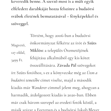
keveredik benne. A szerző most is a múlt egyik
elfeledett darabkáját hozza felszínre a budaörsi
svábok életének bemutatásával – fényképekkel és
szöveggel.
Történt, hogy 2006-ban a budaörsi
önkormányzat felkérte az írót és
Szüts
Magvető,
Miklós
t a település Ótemetőjének
127 oldal,
felújítása alkalmából egy kis kötet
3499 Ft.
összeállítására.
Závada Pál
szövegeket
írt Szüts fotóihoz, s ez a könyvecske még az
Úton a
budaörsi temetőbe
címet viselte, majd a második
kiadás már
Wanderer
címmel jelent meg, ahogyan a
harmadik, átdolgozott kiadás is 2020-ban. Ebben
már csak három szerepel az eredeti fotók közül, a
másik százat a Fortepan és a budaörsi Jakob Bleyer