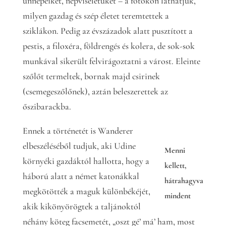
ünnepeiket, népviseletüket – a fotókon láthatjuk,
milyen gazdag és szép életet teremtettek a
sziklákon. Pedig az évszázadok alatt pusztított a
pestis, a filoxéra, földrengés és kolera, de sok-sok
munkával sikerült felvirágoztatni a várost. Eleinte
szőlőt termeltek, bornak majd csirinek
(csemegeszőlőnek), aztán beleszerettek az
őszibarackba.
Ennek a történetét is Wanderer
elbeszéléséből tudjuk, aki Udine
Menni
környéki gazdáktól hallotta, hogy a
kellett,
háború alatt a német katonákkal
hátrahagyva
megkötötték a maguk különbékéjét,
mindent
akik kikönyörögtek a taljánoktól
néhány köteg facsemetét, „oszt gé’ má’ ham, most