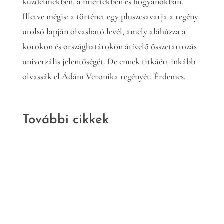
küzdelmekben, a miértekben és hogyanokban.
Illetve mégis: a történet egy pluszcsavarja a regény
utolsó lapján olvasható levél, amely aláhúzza a
korokon és országhatárokon átívelő összetartozás
univerzális jelentőségét. De ennek titkáért inkább
olvassák el Ádám Veronika regényét. Érdemes.
További cikkek
Kritika
Irodalom
Nem szabad
ötletek