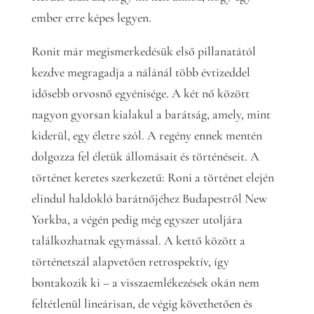
ember erre képes legyen.
Ronit már megismerkedésük első pillanatától
kezdve megragadja a nálánál több évtizeddel
idősebb orvosnő egyénisége. A két nő között
nagyon gyorsan kialakul a barátság, amely, mint
kiderül, egy életre szól. A regény ennek mentén
dolgozza fel életük állomásait és történéseit. A
történet keretes szerkezetű: Roni a történet elején
elindul haldokló barátnőjéhez Budapestről New
Yorkba, a végén pedig még egyszer utoljára
találkozhatnak egymással. A kettő között a
történetszál alapvetően retrospektív, így
bontakozik ki – a visszaemlékezések okán nem
feltétlenül lineárisan, de végig követhetően és