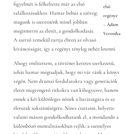
figyelmét is felkeltette már az első
első
találkozásukkor. Hamar behúz a szöveg:
regénye
magunk is szeretnénk minél jobban
– Ádám
megismerni az életét, a gondolkodását.
Veronika
A szerző remekül tartja ébren az olvasó
kíváncsiságát, így a regényt tényleg nehéz letenni.
Ahogy említettem, a történet keretes szerkezetű,
tehát hamar megtudjuk, hogy mi vár ránk a könyv
végén. Nem drámai fordulatokra vagy generációk
életét megrengető titkokra van kihegyezve, hanem
ennek a két különleges nőnek a barátságára és az
életutak sokszínűségére. Nincs csattanó, helyette
valami máson gondolkodhatunk el, a mondandó a
különböző mentalitásokban rejlik: a személyes