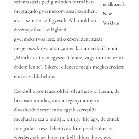
származását pedig minden formában
találkoznak
megtagadó gyermekorvossal szemben,
New
aki – szintén az Egyesült Államokban
Yorkban
érvényesülve – világhírű
gyermekorvos lesz, miközben identitását
megerőszakolva akar „amerikai amerikai” lenni.
„Mintha ez ilyen egyszerű lenne, vagy mintha ez itt
érdem lenne”. Sikerei ellenére mégis megkeseredett
ember válik belőle.
Ezekből a kontrasztokból olvasható ki lassan, de
biztosan mindaz, ami a regényt annyira
élvezhetővé teszi: mindegyik szereplőt
meghatározza a múltja, kit így, kit úgy, de ennek
integrálása teszi lehetővé a kiteljesedésüket is.
Kérdés csak az, hogy mi kell ahhoz, hogy egy