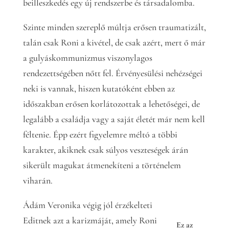
beilleszkedés egy új rendszerbe és társadalomba.
Szinte minden szereplő múltja erősen traumatizált,
talán csak Roni a kivétel, de csak azért, mert ő már
a gulyáskommunizmus viszonylagos
rendezettségében nőtt fel. Érvényesülési nehézségei
neki is vannak, hiszen kutatóként ebben az
időszakban erősen korlátozottak a lehetőségei, de
legalább a családja vagy a saját életét már nem kell
féltenie. Épp ezért figyelemre méltó a többi
karakter, akiknek csak súlyos veszteségek árán
sikerült magukat átmenekíteni a történelem
viharán.
Ádám Veronika végig jól érzékelteti
Editnek azt a karizmáját, amely Roni
Ez az