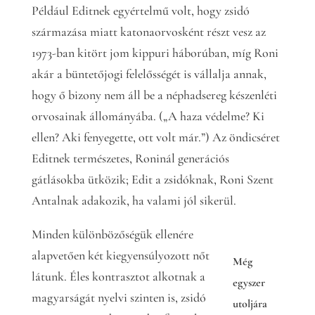
Például Editnek egyértelmű volt, hogy zsidó
származása miatt katonaorvosként részt vesz az
1973-ban kitört jom kippuri háborúban, míg Roni
akár a büntetőjogi felelősségét is vállalja annak,
hogy ő bizony nem áll be a néphadsereg készenléti
orvosainak állományába. („A haza védelme? Ki
ellen? Aki fenyegette, ott volt már.”) Az öndicséret
Editnek természetes, Roninál generációs
gátlásokba ütközik; Edit a zsidóknak, Roni Szent
Antalnak adakozik, ha valami jól sikerül.
Minden különbözőségük ellenére
alapvetően két kiegyensúlyozott nőt
Még
látunk. Éles kontrasztot alkotnak a
egyszer
magyarságát nyelvi szinten is, zsidó
utoljára