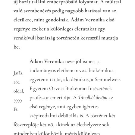
új hazát találni emberpróbáló folyamat. A múlttal
való szembenézés pedig nagyobb hatással van az
életükre, mint gondolnák. Ádám Veronika első
regénye ezeket a különleges életutakat egy
rendkívüli barátság történetén keresztül mutatja
be.
Ádám Veronika
neve jól ismert a
tudományos életben: orvos, biokémikus,
Jaffa,
egyetemi tanár, akadémikus, a Semmelweis
282
Egyetem Orvosi Biokémiai Intézetének
oldal,
professor emeritája. A
Távolból őrzöm
az
3999
első regénye, ami egyben ígéretes
Ft
szépirodalmi debütálás is. A történet két
főszereplője két nő, akinek az élethelyzete sok
mindenben különbözik, mégis különleges