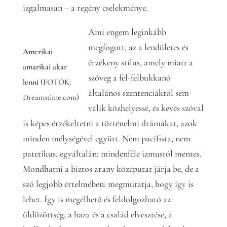
izgalmasan – a regény cselekménye.
Ami engem leginkább
megfogott, az a lendületes és
Amerikai
érzékeny stílus, amely miatt a
amarikai akar
szöveg a fel-felbukkanó
lenni
(FOTÓK:
általános szentenciáktól sem
Dreamstime.com)
válik közhelyessé, és kevés szóval
is képes érzékeltetni a történelmi drámákat, azok
minden mélységével együtt. Nem pacifista, nem
patetikus, egyáltalán: mindenféle izmustól mentes.
Mondhatni a biztos arany középutat járja be, de a
szó legjobb értelmében: megmutatja, hogy így is
lehet. Így is megélhető és feldolgozható az
üldözöttség, a haza és a család elvesztése, a