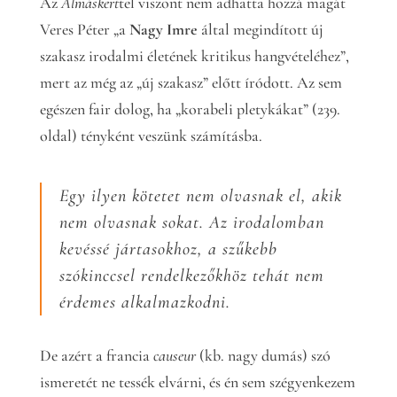
Az
Almáskert
tel viszont nem adhatta hozzá magát
Veres Péter „a
Nagy Imre
által megindított új
szakasz irodalmi életének kritikus hangvételéhez”,
mert az még az „új szakasz” előtt íródott. Az sem
egészen fair dolog, ha „korabeli pletykákat” (239.
oldal) tényként veszünk számításba.
Egy ilyen kötetet nem olvasnak el, akik
nem olvasnak sokat. Az irodalomban
kevéssé jártasokhoz, a szűkebb
szókinccsel rendelkezőkhöz tehát nem
érdemes alkalmazkodni.
De azért a francia
causeur
(kb. nagy dumás) szó
ismeretét ne tessék elvárni, és én sem szégyenkezem