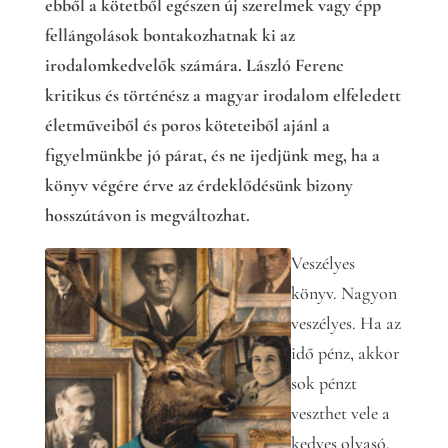
ebből a kötetből egészen új szerelmek vagy épp
fellángolások bontakozhatnak ki az
irodalomkedvelők számára. László Ferenc
kritikus és történész a magyar irodalom elfeledett
életműveiből és poros köteteiből ajánl a
figyelmünkbe jó párat, és ne ijedjünk meg, ha a
könyv végére érve az érdeklődésünk bizony
hosszútávon is megváltozhat.
Veszélyes
könyv. Nagyon
veszélyes. Ha az
idő pénz, akkor
sok pénzt
veszthet vele a
kedves olvasó.