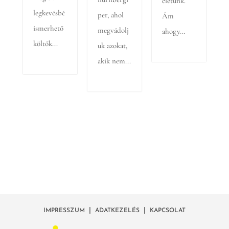
életünk.
legkevésbé
per, ahol
Ám
ismerhető
megvádolj
ahogy...
költők...
uk azokat,
akik nem...
|
|
IMPRESSZUM
ADATKEZELÉS
KAPCSOLAT