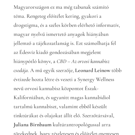
Magyarországon ez ma még tabunak számító
téma. Rengeteg előítélet kering, gyakori a
drogstigma, és a széles körben elérhető informatív,
magyar nyelvű ismertető anyagok hiányában
jellemző a tájékozatlanság is. Ezt számolhatja fel
az Édesvíz kiadó gondozásában megjelent
hiánypótló könyv, a
CBD – Az orvosi kannabisz
csodája
. A mű egyik szerzője,
Leonard Leinow
több
évtizede hozta létre és vezeti a Synergy Wellness
nevű orvosi kannabisz központot Észak-
Kaliforniában, és ugyanitt magas kannabidiol
tartalmú kannabiszt, valamint ebből készült
tinktúrákat és olajokat állít elő. Szerzőtársával,
Juliana Birnbaum
kultúrantropológussal arra
törekednek, hogy részletesen és előítélet-mentesen