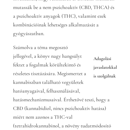
mutassák be a nem pszichoaktív (CBD, THCA) és
a pszichoaktív anyagok (THC), valamint ezek
kombinációinak lehetséges alkalmazását a
gyógyászatban.
Számolva a téma megosztó
jellegével, a könyv nagy hangsúlyt
Adagolási
fektet a fogalmak körültekintő és
javaslatokkal
részletes tisztázására. Megismertet a
is szolgálnak
kannabiszban található vegyületek
hatóanyagaival, felhasználásával,
hatásmechanizmusaival. Érthetővé teszi, hogy a
CBD (kannabidiol, nincs pszichoaktív hatása)
miért nem azonos a THC-val
(tetrahidrokannabinol, a növény tudatmódosító