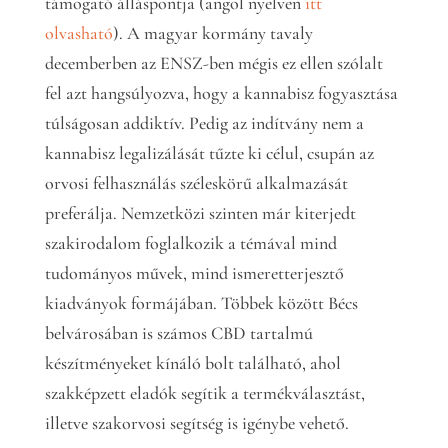
támogató álláspontja (angol nyelven
itt
olvasható
). A magyar kormány tavaly
decemberben az ENSZ-ben mégis ez ellen szólalt
fel azt hangsúlyozva, hogy a kannabisz fogyasztása
túlságosan addiktív. Pedig az indítvány nem a
kannabisz legalizálását tűzte ki célul, csupán az
orvosi felhasználás széleskörű alkalmazását
preferálja. Nemzetközi szinten már kiterjedt
szakirodalom foglalkozik a témával mind
tudományos művek, mind ismeretterjesztő
kiadványok formájában. Többek között Bécs
belvárosában is számos CBD tartalmú
készítményeket kínáló bolt található, ahol
szakképzett eladók segítik a termékválasztást,
illetve szakorvosi segítség is igénybe vehető.