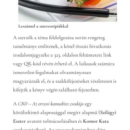
Leszámol a sztereotípiákkal
A szerzők a téma feldolgozása során rengeteg
tanulmányt említenek, a közel ötszáz hivatkozás
irodalomjegyzéke a 323. oldalon feltüntetett link
vagy QR-kód révén érhető el. A laikusok számára
ismeretlen fogalmakat olvasmányosan
magyarázzák el, és a szakkifejezéseket részletesen is
kifejtik a könyv végén található fejezetben.
A
CBD – Az orvosi kannabisz
csodája
egy
körültekintő alapossággal megírt alapmű (
Szilágyi
Eszter
avatott tolmácsolásában és
Komor Kata
szerkesztésében). Az orvostudományban elért