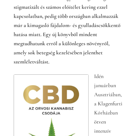
stigmatizált és számos előítélet kering ezzel
kapcsolatban, pedig több országban alkalmazzák
már a kimagasló fájdalom- és gyulladáscsökkentő
hatása miatt. Egy új könyvből mindent
megtudhatunk erről a különleges növényről,
amely sok betegség kezelésében jelenthet
szemléletváltást.
Idén
januárban
Ausztriában,
a Klagenfurti
Kórházban
ötven
intenzív