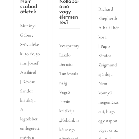
Nem
Kollabor
szabad
áció
Richard
ötletek
vagy
életmen
Shepherd:
tés?
Murányi
A halál hét
Gábor:
kora
Szövedéke
Veszprémy
| Papp
k. 50 év, 50
László
Sándor
írás József
Bernát:
Zsigmond
Attiláról
Tanácstala
ajánlója
| Révész
nság |
Nem
Sándor
Végső
könnyű
kritikája
István
megemészt
A
kritikája
eni, hogy
legtöbbet
„Nekünk is
egy napon
emlegetett,
kéne egy
véget ér az
mégis a
nürnbergi