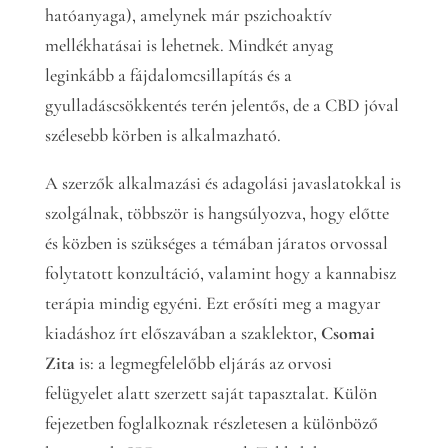
hatóanyaga), amelynek már pszichoaktív
mellékhatásai is lehetnek. Mindkét anyag
leginkább a fájdalomcsillapítás és a
gyulladáscsökkentés terén jelentős, de a CBD jóval
szélesebb körben is alkalmazható.
A szerzők alkalmazási és adagolási javaslatokkal is
szolgálnak, többször is hangsúlyozva, hogy előtte
és közben is szükséges a témában járatos orvossal
folytatott konzultáció, valamint hogy a kannabisz
terápia mindig egyéni. Ezt erősíti meg a magyar
kiadáshoz írt előszavában a szaklektor,
Csomai
Zita
is: a legmegfelelőbb eljárás az orvosi
felügyelet alatt szerzett saját tapasztalat. Külön
fejezetben foglalkoznak részletesen a különböző