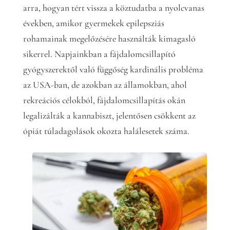
arra, hogyan tért vissza a köztudatba a nyolcvanas
években, amikor gyermekek epilepsziás
rohamainak megelőzésére használták kimagasló
sikerrel. Napjainkban a fájdalomcsillapító
gyógyszerektől való függőség kardinális probléma
az USA-ban, de azokban az államokban, ahol
rekreációs célokból, fájdalomcsillapítás okán
legalizálták a kannabiszt, jelentősen csökkent az
ópiát túladagolások okozta halálesetek száma.