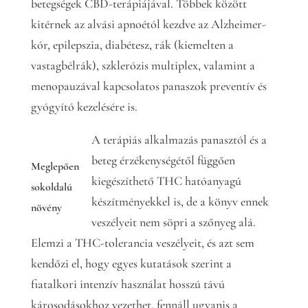
betegségek CBD-terápiájával. Többek között
kitérnek az alvási apnoétól kezdve az Alzheimer-
kór, epilepszia, diabétesz, rák (kiemelten a
vastagbélrák), szklerózis multiplex, valamint a
menopauzával kapcsolatos panaszok preventív és
gyógyító kezelésére is.
A terápiás alkalmazás panasztól és a
beteg érzékenységétől függően
Meglepően
kiegészíthető THC hatóanyagú
sokoldalú
készítményekkel is, de a könyv ennek
növény
veszélyeit nem söpri a szőnyeg alá.
Elemzi a THC-tolerancia veszélyeit, és azt sem
kendőzi el, hogy egyes kutatások szerint a
fiatalkori intenzív használat hosszú távú
károsodásokhoz vezethet, fennáll ugyanis a