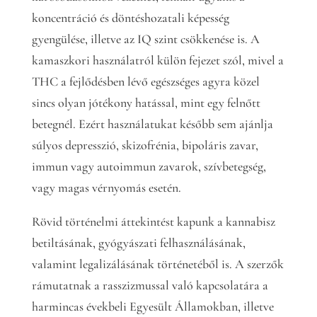
koncentráció és döntéshozatali képesség
gyengülése, illetve az IQ szint csökkenése is. A
kamaszkori használatról külön fejezet szól, mivel a
THC a fejlődésben lévő egészséges agyra közel
sincs olyan jótékony hatással, mint egy felnőtt
betegnél. Ezért használatukat később sem ajánlja
súlyos depresszió, skizofrénia, bipoláris zavar,
immun vagy autoimmun zavarok, szívbetegség,
vagy magas vérnyomás esetén.
Rövid történelmi áttekintést kapunk a kannabisz
betiltásának, gyógyászati felhasználásának,
valamint legalizálásának történetéből is. A szerzők
rámutatnak a rasszizmussal való kapcsolatára a
harmincas évekbeli Egyesült Államokban, illetve