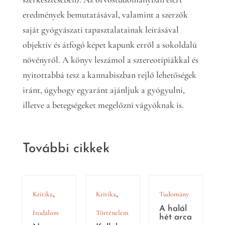
eredmények bemutatásával, valamint a szerzők
saját gyógyászati tapasztalatainak leírásával
objektív és átfogó képet kapunk erről a sokoldalú
növényről. A könyv leszámol a sztereotípiákkal és
nyitottabbá tesz a kannabiszban rejlő lehetőségek
iránt, úgyhogy egyaránt ajánljuk a gyógyulni,
illetve a betegségeket megelőzni vágyóknak is.
További cikkek
,
,
Kritika
Kritika
Tudomány
A halál
Irodalom
Történelem
hét arca