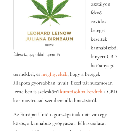
osztályon
fekvő
covidos
beteget
kezeltek
kannabiszból
Édesvíz, 323 oldal, 4990 Ft
kinyert CBD
hatóanyagú
termékkel, és
megfigyelték
, hogy a betegek
állapota gyorsabban javult. Ezzel párhuzamosan
Izraelben is széleskörű
kutatásokba kezdtek
a CBD
koronavírussal szembeni alkalmazásáról.
Az Európai Unió tagországainak már van egy
közös, a kannabisz gyógyászati felhasználását