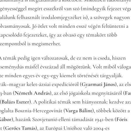
igényességgel megírt esszékről van szó (mindegyik fejezet vég
találunk felhasznált irodalomjegyzéket is), a szövegek nagyon 
olvasmányosak. Jó ötlet volt minden esszé végén feltüntetni a
kapcsolódó fejezeteket, így az olvasó egy témakört több
szempontból is megismerhet.
A témák pedig igen változatosak, de ez nem is csoda, hiszen
eseménydús másfél évszázad áll mögöttünk. Volt miből váloga
nte minden egyes év egy-egy kiemelt történését tárgyalják.
rák–magyar kelet-ázsiai expedícióról (
Gyarmati János
), az el
3-ban (
Németh András
), az első jógaiskola megnyitásáról (
Fa
(
Balázs Eszter
). A politikai témák sem hiányoznak: kezdve azz
glalta Bosznia-Hercegovinát (
Varga Bálint
), többek között a
Gábor
), hazánk Szovjetunió elleni támadását 1941-ben (
Fóris
t (
Gerőcs Tamás
), az Európai Unióhoz való 2004-es