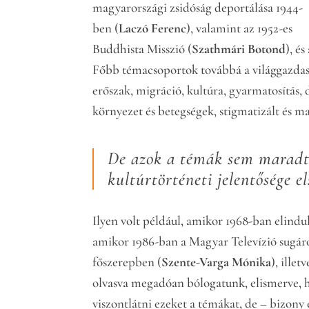
magyarországi zsidóság deportálása 1944-
ben (
Laczó Ferenc
), valamint az 1952-es
Buddhista Misszió (
Szathmári Botond
), é
Főbb témacsoportok továbbá a világgazdasá
erőszak, migráció, kultúra, gyarmatosítás, 
környezet és betegségek, stigmatizált és ma
De azok a témák sem maradt
kultúrtörténeti jelentősége e
Ilyen volt például, amikor 1968-ban elind
amikor 1986-ban a Magyar Televízió sugár
főszerepben (
Szente-Varga Mónika
), illet
olvasva megadóan bólogatunk, elismerve, 
viszontlátni ezeket a témákat, de – bizony