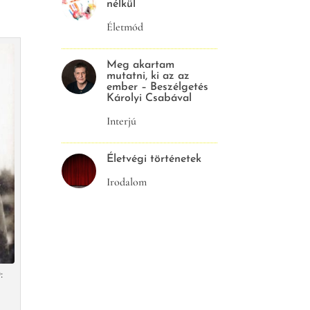
nélkül
Életmód
Meg akartam
mutatni, ki az az
ember – Beszélgetés
Károlyi Csabával
Interjú
Életvégi történetek
Irodalom
: