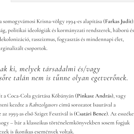
s a somogyvámosi Krisna-völgy 1994-es alapítása (
Farkas Judit
)
g, politikai ideológiák és kormányzati rendszerek, háború é
dekolonizáció, rasszizmus, fogyasztás és mindennapi élet,
rginalizált csoportok.
ak ki, melyek társadalmi és/vagy
lsőre talán nem is tűnne olyan egetverőnek.
ult a Coca-Cola gyártása Kőbányán (
Pinkasz András
), vagy
ozni kezdte a
Rabszolgasors
című sorozatot Isaurával a
ve az 1993-as első Sziget Fesztivál is (
Csatári Bence
). Az esszéke
hogy – bár a klasszikus történelemkönyvekben sosem fogjuk
 ezek is ikonikus események voltak.