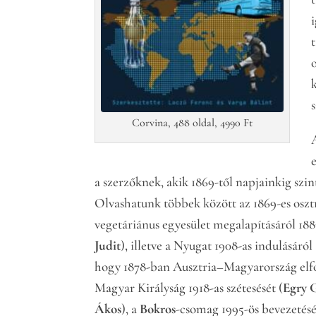
Corvina, 488 oldal, 4990 Ft
a szerzőknek, akik 1869-től napjainkig szi
Olvashatunk többek között az 1869-es oszt
vegetáriánus egyesület megalapításáról 188
Judit
), illetve a Nyugat 1908-as indulásáról 
hogy 1878-ban Ausztria–Magyarország elfo
Magyar Királyság 1918-as szétesését (
Egry 
Ákos
), a
Bokros
-csomag 1995-ös bevezetésé