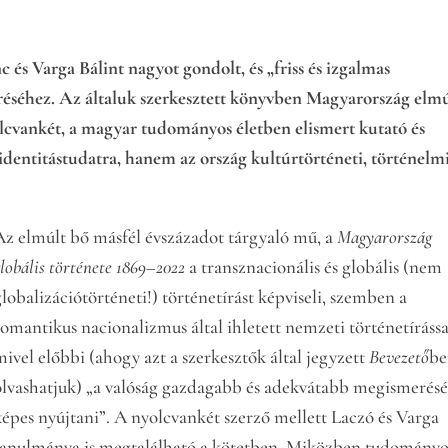
c és Varga Bálint nagyot gondolt, és „friss és izgalmas
réséhez. Az általuk szerkesztett könyvben Magyarország elm
lcvankét, a magyar tudományos életben elismert kutató és
dentitástudatra, hanem az ország kultúrtörténeti, történelmi
Az elmúlt bő másfél évszázadot tárgyaló mű, a
Magyarország
globális története 1869–2022
a transznacionális és globális (nem
globalizációtörténeti!) történetírást képviseli, szemben a
romantikus nacionalizmus által ihletett nemzeti történetírássa
mivel előbbi (ahogy azt a szerkesztők által jegyzett
Bevezető
b
olvashatjuk) „a valóság gazdagabb és adekvátabb megismerésé
képes nyújtani”. A nyolcvankét szerző mellett Laczó és Varga
tanulmánya is megtalálható a kötetben. Miközben tudományo