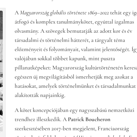
A
Magyarország globális története 1869–2022
tehát egy i
átfogó és komplex tanulmánykötet, egyúttal izgalmas
olvasmány. A szövegek bemutatják az adott kor és év
társadalmi és történelmi hátterét, a tárgyalt téma
előzményeit és folyományait, valamint jelentőségét. Íg
valójában sokkal többet kapunk, mint puszta
pillanatképeket: Magyarország kultúrtörténetén keres
egészen új megvilágításból ismerhetjük meg azokat a
hatásokat, amelyek történelmünket és társadalmunkat
alakították napjainkig.
A kötet koncepciójában egy nagyszabású nemzetközi
trendhez illeszkedik. A
Patrick Boucheron
szerkesztésében 2017-ben megjelent, Franciaország