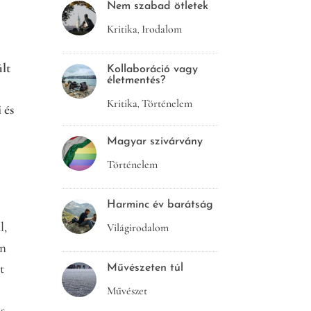
Nem szabad ötletek
Kritika
Irodalom
,
últ
Kollaboráció vagy
életmentés?
Kritika
Történelem
,
 és
Magyar szivárvány
Történelem
Harminc év barátság
l,
Világirodalom
en
t
Művészeten túl
Művészet
s