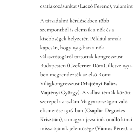
csatlakozásunkat (
Laczó Ferenc
), valamint
A társadalmi kérdésekben több
szempontból is elemzik a nők és a
kisebbségek helyzetét. Például annak
kapcsán, hogy 1913-ban a nők
választójogáról tartottak kongresszust
Budapesten (
Czeferner Dóra
), illetve 1971-
ben megrendezték az első Roma
Világkongresszust (
Majtényi Balázs
–
Majtényi György
). A vallási témák között
szerepel az iszlám Magyarországon való
elismerése 1916-ban (
Csaplár-Degovics
Krisztián
), a magyar jezsuiták önálló kínai
missziójának jelentősége (
Vámos Péter
), a