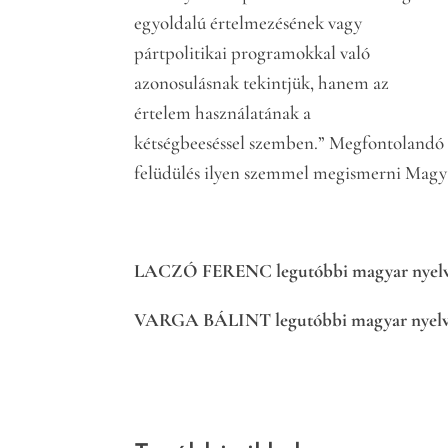
egyoldalú értelmezésének vagy
pártpolitikai programokkal való
azonosulásnak tekintjük, hanem az
értelem használatának a
kétségbeeséssel szemben.” Megfontolandó 
felüdülés ilyen szemmel megismerni Magya
LACZÓ FERENC legutóbbi magyar nyel
VARGA BÁLINT legutóbbi magyar nyelv