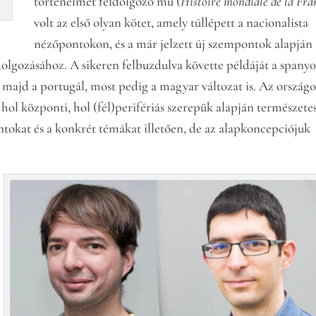
történelmét feldolgozó mű (
Histoire mondiale de la Fra
volt az első olyan kötet, amely túllépett a nacionalista
nézőpontokon, és a már jelzett új szempontok alapján
olgozásához. A sikeren felbuzdulva követte példáját a spanyo
et, majd a portugál, most pedig a magyar változat is. Az ország
hol központi, hol (fél)perifériás szerepük alapján természete
tokat és a konkrét témákat illetően, de az alapkoncepciójuk