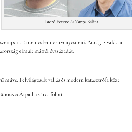
Laczó Ferenc és Varga Bálint
szempont, érdemes lenne érvényesíteni. Addig is valóban
rország elmúlt másfél évszázadát.
vű műve
: Felvilágosult vallás és modern katasztrófa közt.
ű műve:
Árpád a város fölött.