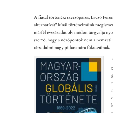
A fiatal történész szerzőpáros, Laczó Feren
alternatívát” kínál történelmünk megisme
másfél évszázadát oly módon tárgyalja nyo
szerző, hogy a nézőpontok nem a nemzeti i
társadalmi nagy pillanataira fókuszálnak.