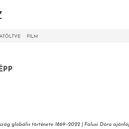
RATÖLTVE
FILM
ÉPP
szág globális története 1869–2022 | Falusi Dóra ajánló