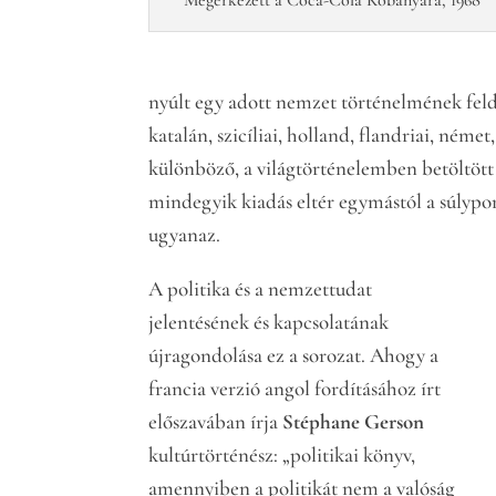
Megérkezett a Coca-Cola Kőbányára, 1968
nyúlt egy adott nemzet történelmének feld
katalán, szicíliai, holland, flandriai, ném
különböző, a világtörténelemben betöltött 
mindegyik kiadás eltér egymástól a súlypon
ugyanaz.
A politika és a nemzettudat
jelentésének és kapcsolatának
újragondolása ez a sorozat. Ahogy a
francia verzió angol fordításához írt
előszavában írja
Stéphane Gerson
kultúrtörténész: „politikai könyv,
amennyiben a politikát nem a valóság