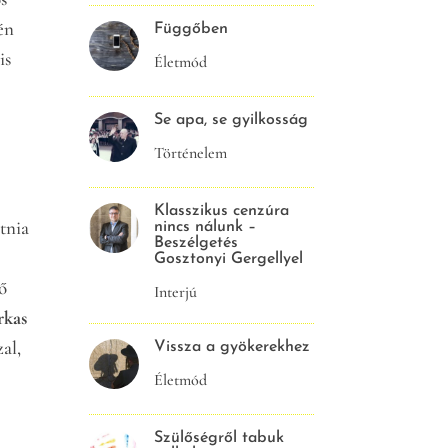
én
Függőben
is
Életmód
Se apa, se gyilkosság
Történelem
Klasszikus cenzúra
tnia
nincs nálunk –
Beszélgetés
Gosztonyi Gergellyel
ső
Interjú
rkas
al,
Vissza a gyökerekhez
Életmód
Szülőségről tabuk