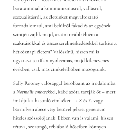
barátaimmal a kommunizmusról, vallásról,
szexualitásról, az életünket megváltoztató
forradalomról, ami belülről fakad és az egyének
szintjén zajlik majd, aztán tovább élném a
szakításokkal és összeszerelmeskedésekkel tarkított
hétköznapi életem? Valószínű, hiszen mi is
ugyanezt tettük a nyolcvanas, majd kilencvenes
években, csak más címkefelhőben mozogtunk.
Sally Rooney valósággal berobbant az irodalomba
a
Normális emberek
kel, kábé azóta tartják őt – mert
imádjuk a hasonló címkéket – a Z és Y, vagy
bármilyen ábécé végi betűvel jelzett generáció
hiteles szószólójának. Ebben van is valami, hiszen
tétova, szorongó, tébláboló hőseiben könnyen