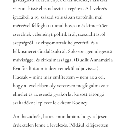
viszont kissé el is nehezíti a regényt. A levelezés
igazából a 19. század stílusában történik, mai
mércével felfoghatatlanul hosszan és kimerítően
cserélnek véleményt politikáról, szexualitásról,
szépségről, az elnyomottak helyzetéről és a
lelkiismeret-furdalásukról. Sokszor igen idegesítő
műviséggel és cirkalmassággal (
Dudik Annamária
Éva
fordítása mindezt remekül adja vissza).
Hacsak – mint már említettem – nem az a cél,
hogy a levelekben oly veretesen megfogalmazott
elmélet és az esendő gyakorlat között tátongó
szakadékot leplezze le ekként Rooney.
Ám hazudnék, ha azt mondanám, hogy teljesen
érdektelen lenne a levelezés. Például kifejezetten