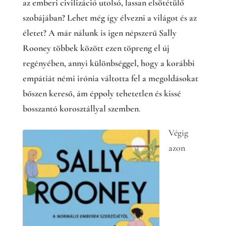
az emberi civilizáció utolsó, lassan elsötétülő
szobájában? Lehet még így élvezni a világot és az
életet? A már nálunk is igen népszerű Sally
Rooney többek között ezen töpreng el új
regényében, annyi különbséggel, hogy a korábbi
empátiát némi irónia váltotta fel a megoldásokat
bőszen kereső, ám éppoly tehetetlen és kissé
bosszantó korosztállyal szemben
.
Végig
azon