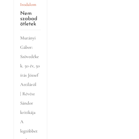
Irodalom
Nem
szabad
ötletek
Murányi
Gábor:
Szövedéke
k. 50 év, 50
írás József
Attiláról
| Révész
Sándor
kritikája
A
legtöbbet