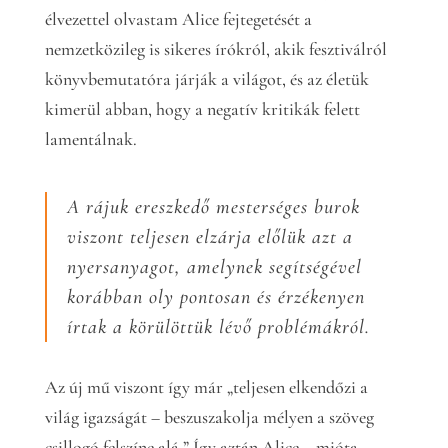
élvezettel olvastam Alice fejtegetését a
nemzetközileg is sikeres írókról, akik fesztiválról
könyvbemutatóra járják a világot, és az életük
kimerül abban, hogy a negatív kritikák felett
lamentálnak.
A rájuk ereszkedő mesterséges burok
viszont teljesen elzárja előlük azt a
nyersanyagot, amelynek segítségével
korábban oly pontosan és érzékenyen
írtak a körülöttük lévő problémákról.
Az új mű viszont így már „teljesen elkendőzi a
világ igazságát – beszuszakolja mélyen a szöveg
csillogó felszíne alá.” Így aztán Alice – mióta