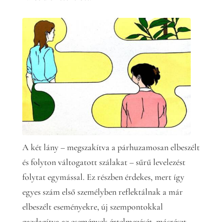
A két lány – megszakítva a párhuzamosan elbeszélt
és folyton váltogatott szálakat – sűrű levelezést
folytat egymással. Ez részben érdekes, mert így
egyes szám első személyben reflektálnak a már
elbeszélt eseményekre, új szempontokkal
gazdagítva az események értelmezését, másrészt