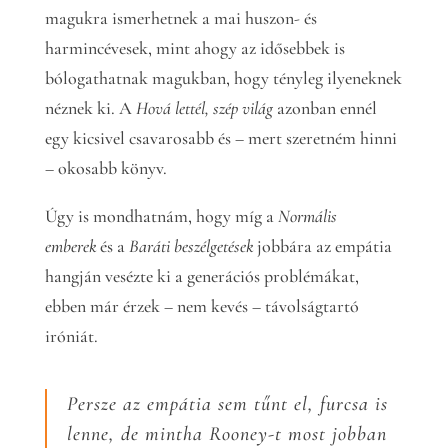
magukra ismerhetnek a mai huszon- és
harmincévesek, mint ahogy az idősebbek is
bólogathatnak magukban, hogy tényleg ilyeneknek
néznek ki. A
Hová lettél, szép világ
azonban ennél
egy kicsivel csavarosabb és – mert szeretném hinni
– okosabb könyv.
Úgy is mondhatnám, hogy míg a
Normális
emberek
és a
Baráti beszélgetések
jobbára az empátia
hangján vesézte ki a generációs problémákat,
ebben már érzek – nem kevés – távolságtartó
iróniát.
Persze az empátia sem tűnt el, furcsa is
lenne, de mintha Rooney-t most jobban