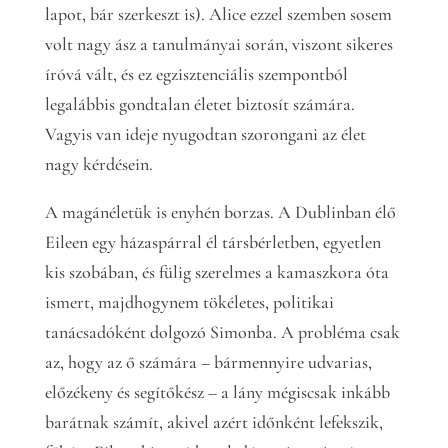
lapot, bár szerkeszt is). Alice ezzel szemben sosem
volt nagy ász a tanulmányai során, viszont sikeres
íróvá vált, és ez egzisztenciális szempontból
legalábbis gondtalan életet biztosít számára.
Vagyis van ideje nyugodtan szorongani az élet
nagy kérdésein.
A magánéletük is enyhén borzas. A Dublinban élő
Eileen egy házaspárral él társbérletben, egyetlen
kis szobában, és fülig szerelmes a kamaszkora óta
ismert, majdhogynem tökéletes, politikai
tanácsadóként dolgozó Simonba. A probléma csak
az, hogy az ő számára – bármennyire udvarias,
előzékeny és segítőkész – a lány mégiscsak inkább
barátnak számít, akivel azért időnként lefekszik,