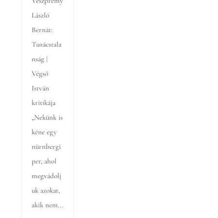
Veszprémy
László
Bernát:
Tanácstala
nság |
Végső
István
kritikája
„Nekünk is
kéne egy
nürnbergi
per, ahol
megvádolj
uk azokat,
akik nem...