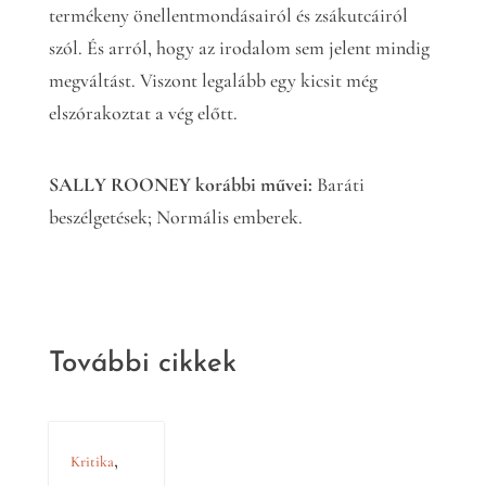
termékeny önellentmondásairól és zsákutcáiról
szól. És arról, hogy az irodalom sem jelent mindig
megváltást. Viszont legalább egy kicsit még
elszórakoztat a vég előtt.
SALLY ROONEY korábbi művei:
Baráti
beszélgetések; Normális emberek.
További cikkek
,
Kritika