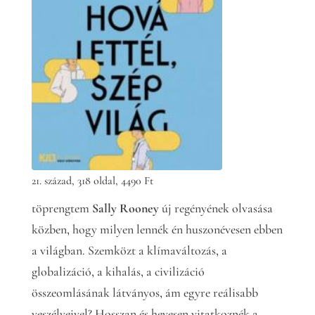
21. század, 318 oldal, 4490 Ft
töprengtem
Sally Rooney
új regényének olvasása
közben, hogy milyen lennék én huszonévesen ebben
a világban. Szemközt a klímaváltozás, a
globalizáció, a kihalás, a civilizáció
összeomlásának látványos, ám egyre reálisabb
veszélyeivel? Hosszan és hevesen vitatkoznék a