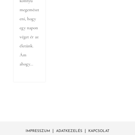
könnyű
megemészt
eni, hogy
egy napon
véget ér az
életünk.
Ám
ahogy...
|
|
IMPRESSZUM
ADATKEZELÉS
KAPCSOLAT