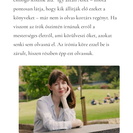
pontosan látja, hogy kik állítják elő ezeket a
könyveket – már nem is olvas kortárs regényt. Ha
viszont az írók őszintén írnának erről a
mesterséges életről, ami körülveszi őket, azokat
senki sem olvasná el. Az irónia köre ezzel be is
zárult, hiszen részben épp ezt olvassuk.