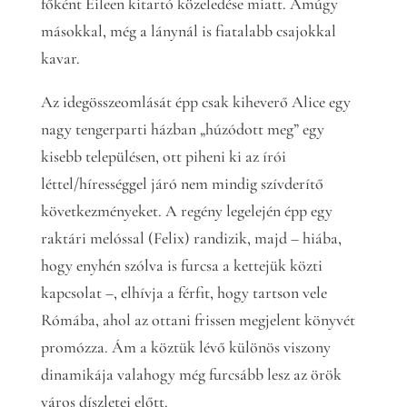
főként Eileen kitartó közeledése miatt. Amúgy
másokkal, még a lánynál is fiatalabb csajokkal
kavar.
Az idegösszeomlását épp csak kiheverő Alice egy
nagy tengerparti házban „húzódott meg” egy
kisebb településen, ott piheni ki az írói
léttel/hírességgel járó nem mindig szívderítő
következményeket. A regény legelején épp egy
raktári melóssal (Felix) randizik, majd – hiába,
hogy enyhén szólva is furcsa a kettejük közti
kapcsolat –, elhívja a férfit, hogy tartson vele
Rómába, ahol az ottani frissen megjelent könyvét
promózza. Ám a köztük lévő különös viszony
dinamikája valahogy még furcsább lesz az örök
város díszletei előtt.