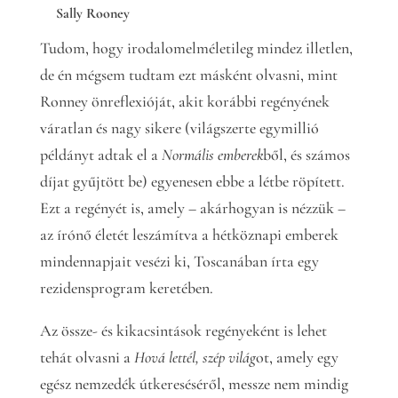
Sally Rooney
Tudom, hogy irodalomelméletileg mindez illetlen,
de én mégsem tudtam ezt másként olvasni, mint
Ronney önreflexióját, akit korábbi regényének
váratlan és nagy sikere (világszerte egymillió
példányt adtak el a
Normális emberek
ből, és számos
díjat gyűjtött be) egyenesen ebbe a létbe röpített.
Ezt a regényét is, amely – akárhogyan is nézzük –
az írónő életét leszámítva a hétköznapi emberek
mindennapjait vesézi ki, Toscanában írta egy
rezidensprogram keretében.
Az össze- és kikacsintások regényeként is lehet
tehát olvasni a
Hová lettél, szép világ
ot, amely egy
egész nemzedék útkereséséről, messze nem mindig