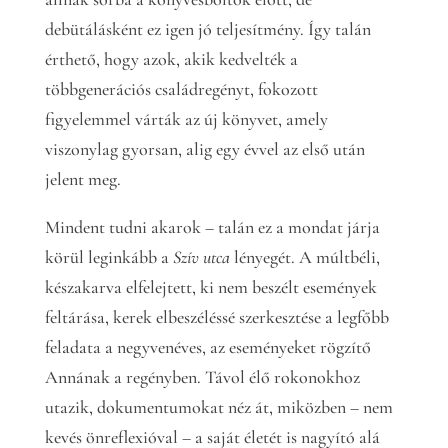
debütálásként ez igen jó teljesítmény. Így talán
érthető, hogy azok, akik kedvelték a
többgenerációs családregényt, fokozott
figyelemmel várták az új könyvet, amely
viszonylag gyorsan, alig egy évvel az első után
jelent meg.
Mindent tudni akarok – talán ez a mondat járja
körül leginkább a
Szív utca
lényegét. A múltbéli,
készakarva elfelejtett, ki nem beszélt események
feltárása, kerek elbeszéléssé szerkesztése a legfőbb
feladata a negyvenéves, az eseményeket rögzítő
Annának a regényben. Távol élő rokonokhoz
utazik, dokumentumokat néz át, miközben – nem
kevés önreflexióval – a saját életét is nagyító alá