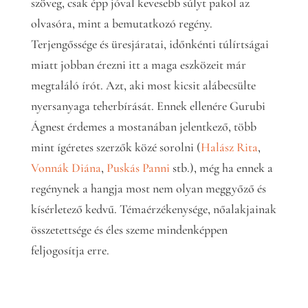
szöveg, csak épp jóval kevesebb súlyt pakol az
olvasóra, mint a bemutatkozó regény.
Terjengőssége és üresjáratai, időnkénti túlírtságai
miatt jobban érezni itt a maga eszközeit már
megtaláló írót. Azt, aki most kicsit alábecsülte
nyersanyaga teherbírását. Ennek ellenére Gurubi
Ágnest érdemes a mostanában jelentkező, több
mint ígéretes szerzők közé sorolni (
Halász Rita
,
Vonnák Diána
,
Puskás Panni
stb.), még ha ennek a
regénynek a hangja most nem olyan meggyőző és
kísérletező kedvű. Témaérzékenysége, nőalakjainak
összetettsége és éles szeme mindenképpen
feljogosítja erre.