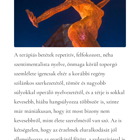
A terápiás betétek repetitív, felfokozott, néha
szentimentalista nyelve, önmaga körül toporgó
szemlélete igencsak eltér a korábbi regény
szilánkos szerkezetétől, tömör és nagyobb
súlyokkal operáló nyelvezetétől, és a tétje is sokkal
kevesebb, hiába hangsúlyozza többször is, szinte
már mániákusan, hogy itt most bizony nem
kevesebbről, mint élete szerelméről van szó. Az is
kétségtelen, hogy az érzelmek eluralkodását jól
ellensúlyozza az erotikától fűtött, a vulgaritással is