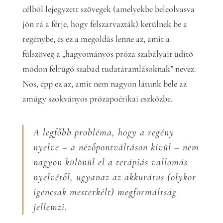
célból lejegyzett szövegek (amelyekbe beleolvasva
jön rá a férje, hogy felszarvazták) kerülnek be a
regénybe, és ez a megoldás lenne az, amit a
fülszöveg a „hagyományos próza szabályait üdítő
módon felrúgó szabad tudatáramlásoknak” nevez.
Nos, épp ez az, amit nem nagyon látunk bele az
amúgy szokványos prózapoétikai eszközbe.
A legfőbb probléma, hogy a regény
nyelve – a nézőpontváltáson kívül – nem
nagyon különül el a terápiás vallomás
nyelvétől, ugyanaz az akkurátus (olykor
igencsak mesterkélt) megformáltság
jellemzi.