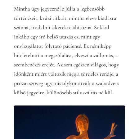
Mintha úgy jegyezné le Júlia a legbensőbb
történéseit, kvázi titkait, mintha eleve kiadásra
szánná, irodalmi sikerekre áhítozna. Sokkal
inkább egy író belső utazás ez, mint egy
önvizsgálatot folytató páciensé. Ez némiképp
hiteletelníti a megszólalást, elveszi a vallomás, a
szembenézés erejét. Az sem egészen világos, hogy
időnként miért változik meg a tördelés rendje, a
prózai szöveg ugyanis olykor átvált a szabadvers
külső jegyeire, különösebb stílusváltás nélkül.