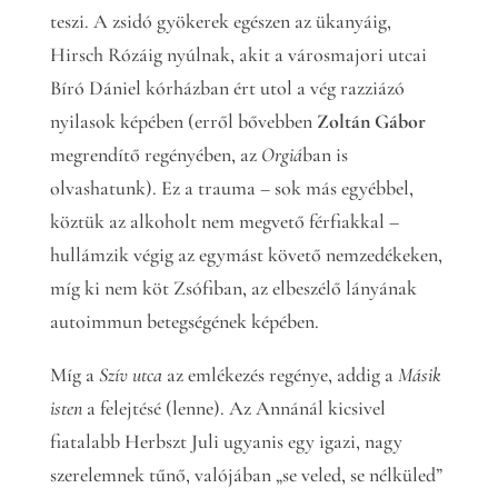
teszi. A zsidó gyökerek egészen az ükanyáig,
Hirsch Rózáig nyúlnak, akit a városmajori utcai
Bíró Dániel kórházban ért utol a vég razziázó
nyilasok képében (erről bővebben
Zoltán Gábor
megrendítő regényében, az
Orgiá
ban is
olvashatunk). Ez a trauma – sok más egyébbel,
köztük az alkoholt nem megvető férfiakkal –
hullámzik végig az egymást követő nemzedékeken,
míg ki nem köt Zsófiban, az elbeszélő lányának
autoimmun betegségének képében.
Míg a
Szív utca
az emlékezés regénye, addig a
Másik
isten
a felejtésé (lenne). Az Annánál kicsivel
fiatalabb Herbszt Juli ugyanis egy igazi, nagy
szerelemnek tűnő, valójában „se veled, se nélküled”