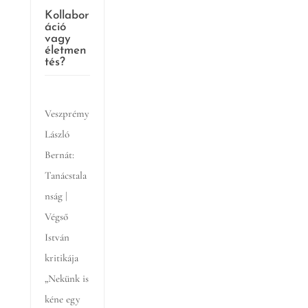
Kollabor
áció
vagy
életmen
tés?
Veszprémy
László
Bernát:
Tanácstala
nság |
Végső
István
kritikája
„Nekünk is
kéne egy