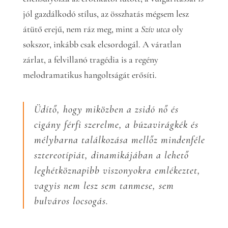
jól gazdálkodó stílus, az összhatás mégsem lesz
átütő erejű, nem ráz meg, mint a
Szív utca
oly
sokszor, inkább csak elcsordogál. A váratlan
zárlat, a felvillanó tragédia is a regény
melodramatikus hangoltságát erősíti.
Üdítő, hogy miközben a zsidó nő és
cigány férfi szerelme, a búzavirágkék és
mélybarna találkozása mellőz mindenféle
sztereotípiát, dinamikájában a lehető
leghétköznapibb viszonyokra emlékeztet,
vagyis nem lesz sem tanmese, sem
bulváros locsogás.