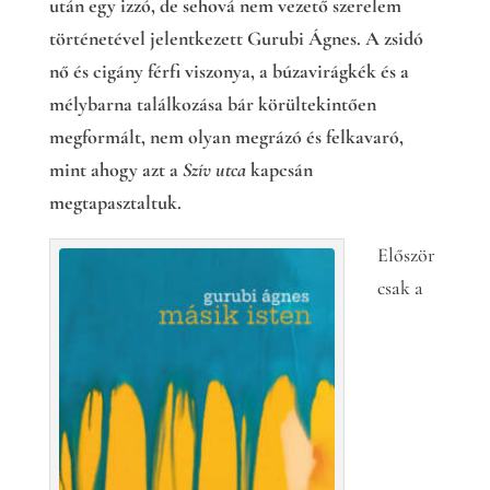
után egy izzó, de sehová nem vezető szerelem
történetével jelentkezett Gurubi Ágnes. A zsidó
nő és cigány férfi viszonya, a búzavirágkék és a
mélybarna találkozása bár körültekintően
megformált, nem olyan megrázó és felkavaró,
mint ahogy azt a
Szív utca
kapcsán
megtapasztaltuk.
Először
csak a