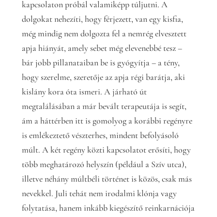
kapcsolaton próbál valamiképp túljutni. A
dolgokat nehezíti, hogy férjezett, van egy kisfia,
még mindig nem dolgozta fel a nemrég elvesztett
apja hiányát, amely sebet még elevenebbé tesz –
bár jobb pillanataiban be is gyógyítja – a tény,
hogy szerelme, szeretője az apja régi barátja, aki
kislány kora óta ismeri. A járható út
megtalálásában a már bevált terapeutája is segít,
ám a háttérben itt is gomolyog a korábbi regényre
is emlékeztető vészterhes, mindent befolyásoló
múlt. A két regény közti kapcsolatot erősíti, hogy
több meghatározó helyszín (például a Szív utca),
illetve néhány múltbéli történet is közös, csak más
nevekkel. Juli tehát nem irodalmi klónja vagy
folytatása, hanem inkább kiegészítő reinkarnációja