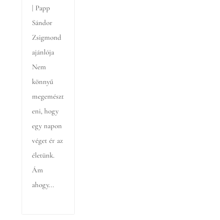
| Papp
Sándor
Zsigmond
ajánlója
Nem
könnyű
megemészt
eni, hogy
egy napon
véget ér az
életünk.
Ám
ahogy...