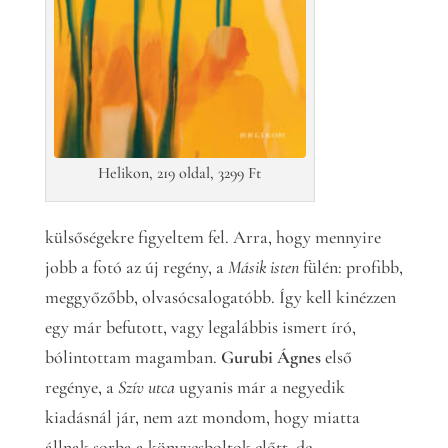
Helikon, 219 oldal, 3299 Ft
külsőségekre figyeltem fel. Arra, hogy mennyire
jobb a fotó az új regény, a
Másik isten
fülén: profibb,
meggyőzőbb, olvasócsalogatóbb. Így kell kinézzen
egy már befutott, vagy legalábbis ismert író,
bólintottam magamban.
Gurubi Ágnes
első
regénye, a
Szív utca
ugyanis már a negyedik
kiadásnál jár, nem azt mondom, hogy miatta
állnak sorba a könyvesboltok előtt, de