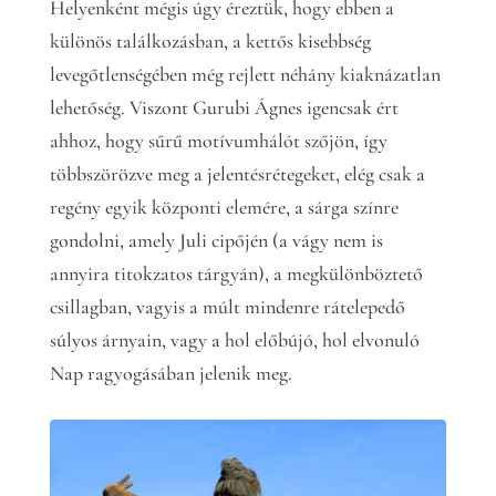
Helyenként mégis úgy éreztük, hogy ebben a
különös találkozásban, a kettős kisebbség
levegőtlenségében még rejlett néhány kiaknázatlan
lehetőség. Viszont Gurubi Ágnes igencsak ért
ahhoz, hogy sűrű motívumhálót szőjön, így
többszörözve meg a jelentésrétegeket, elég csak a
regény egyik központi elemére, a sárga színre
gondolni, amely Juli cipőjén (a vágy nem is
annyira titokzatos tárgyán), a megkülönböztető
csillagban, vagyis a múlt mindenre rátelepedő
súlyos árnyain, vagy a hol előbújó, hol elvonuló
Nap ragyogásában jelenik meg.