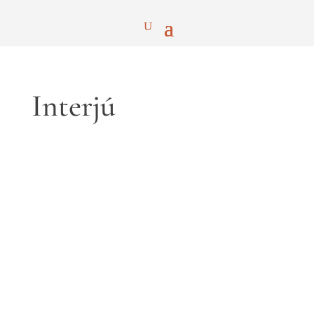
Interjú
Klasszikus cenzúra nincs nálunk –
Beszélgetés Gosztonyi Gergellyel
FALUSI DÓRA interjúja Azt gondolhatnánk,
hogy a 21. századra a cenzúra jelentése és
alkalmazása már jól bejáratott szempontok szerint