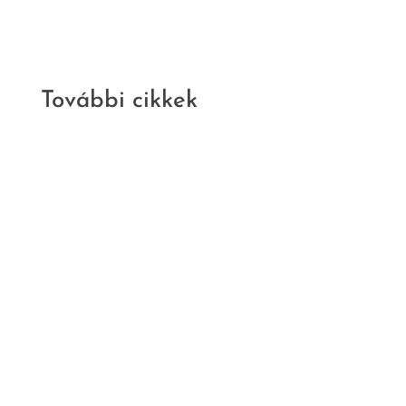
További cikkek
Kritika
Irodalom
Nem szabad
ötletek
Murányi Gábor:
Szövedékek. 50 év,
50 írás József
Attiláról | Révész