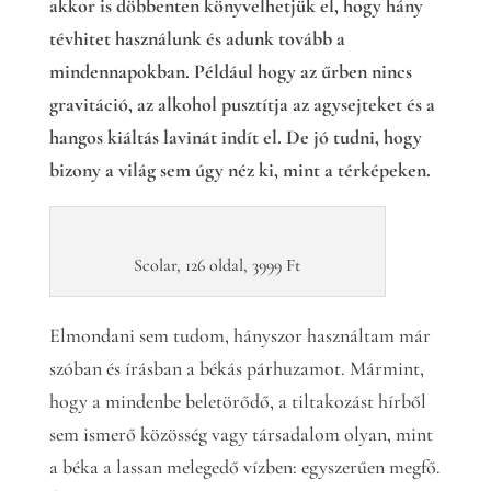
akkor is döbbenten könyvelhetjük el, hogy hány
tévhitet használunk és adunk tovább a
mindennapokban. Például hogy az űrben nincs
gravitáció, az alkohol pusztítja az agysejteket és a
hangos kiáltás lavinát indít el. De jó tudni, hogy
bizony a világ sem úgy néz ki, mint a térképeken.
Scolar, 126 oldal, 3999 Ft
Elmondani sem tudom, hányszor használtam már
szóban és írásban a békás párhuzamot. Mármint,
hogy a mindenbe beletörődő, a tiltakozást hírből
sem ismerő közösség vagy társadalom olyan, mint
a béka a lassan melegedő vízben: egyszerűen megfő.