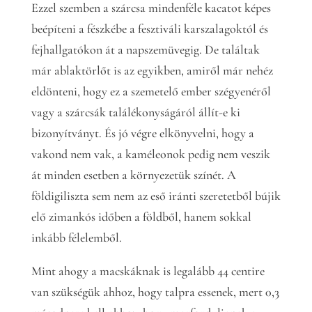
Ezzel szemben a szárcsa mindenféle kacatot képes
beépíteni a fészkébe a fesztiváli karszalagoktól és
fejhallgatókon át a napszemüvegig. De találtak
már ablaktörlőt is az egyikben, amiről már nehéz
eldönteni, hogy ez a szemetelő ember szégyenéről
vagy a szárcsák találékonyságáról állít-e ki
bizonyítványt. És jó végre elkönyvelni, hogy a
vakond nem vak, a kaméleonok pedig nem veszik
át minden esetben a környezetük színét. A
földigiliszta sem nem az eső iránti szeretetből bújik
elő zimankós időben a földből, hanem sokkal
inkább félelemből.
Mint ahogy a macskáknak is legalább 44 centire
van szükségük ahhoz, hogy talpra essenek, mert 0,3