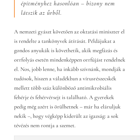
építményhez hasonlóan – bizony nem
látszik az űrből.
A nemzeti gyászt követően az oktatási miniszter el
is rendelte a tankönyvek átírását. Példájukat a
gondos anyukák is követhetik, akik megfázás és
orrfolyás esetén mindenképpen orrfújást rendelnek
el. Nos, jobb lenne, ha inkább szívnánk, mondják a
tudósok, hiszen a váladékban a vírusrészecskék
mellett több száz különböző antimikrobiális
fehérje és fehérvérsejt is található. A gyerekek
pedig még azért is örülhetnek – már ha eláruljuk
nekik –, hogy végképp kiderült az igazság: a sok
tévézés nem rontja a szemet.