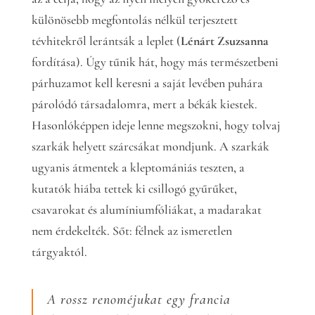
különösebb megfontolás nélkül terjesztett
tévhitekről lerántsák a leplet (
Lénárt Zsuzsanna
fordítása). Úgy tűnik hát, hogy más természetbeni
párhuzamot kell keresni a saját levében puhára
párolódó társadalomra, mert a békák kiestek.
Hasonlóképpen ideje lenne megszokni, hogy tolvaj
szarkák helyett szárcsákat mondjunk. A szarkák
ugyanis átmentek a kleptomániás teszten, a
kutatók hiába tettek ki csillogó gyűrűket,
csavarokat és alumíniumfóliákat, a madarakat
nem érdekelték. Sőt: félnek az ismeretlen
tárgyaktól.
A rossz renoméjukat egy francia