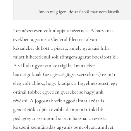
Innen még igen, de az űrből már nem látszik
Természetesen volt alapja a nézetnek. A hatvanas
években ugyanis a General Electric olyan
készüléket dobott a piacra, amely gyártási hiba
miatt hihetetlenül sok röntgensugarat bocsátott ki.
A vállalat gyorsan korrigált, ám az éber
hatóságoknak (az egészségügyi szerveknek) ez már
elég volt ahhoz, hogy kiadják a figyelmeztetést: egy
óránál többet egyetlen gyereket se hagyjunk
tévézni. A jogosnak vélt aggodalmat azóta is
generációk adják tovább, de ma már inkább
pedagógiai szempontból van haszna, a tévézés
közbeni szemfáradás ugyanis pont olyan, amilyet