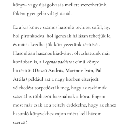
könyv- vagy újságolvasás mellett szerezhetünk,
főként gyengébb világításnál.
Ez a kis könyv számos hasonló tévhitet cáfol, így
hol pironkodva, hol igencsak hálásan tehetjük le,
és máris kezdhetjük környezetünk térítését.
Hasonlóan hasznos kiadványt olvashattunk már
korábban is, a
Legendavadászat
című könyv
hittérítői (
Dezső András
,
Marinov Iván
,
Pál
Attila
) például azt a nagy körben elterjedt
vélekedést torpedózták meg, hogy az eszkimók
száznál is több szót használnak a hóra. Engem
most már csak az a rejtély érdekelne, hogy az ehhez
hasonló könyvekhez vajon miért kell három
szerző?