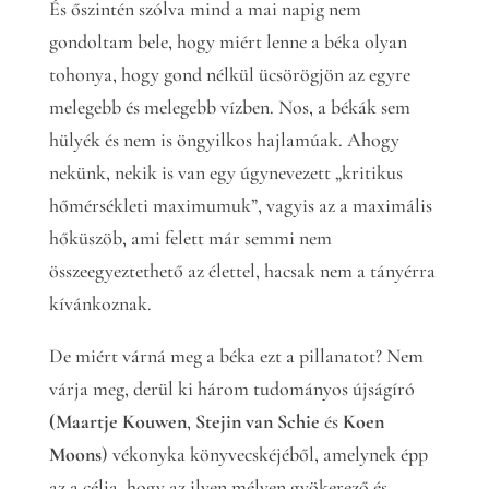
És őszintén szólva mind a mai napig nem
gondoltam bele, hogy miért lenne a béka olyan
tohonya, hogy gond nélkül ücsörögjön az egyre
melegebb és melegebb vízben. Nos, a békák sem
hülyék és nem is öngyilkos hajlamúak. Ahogy
nekünk, nekik is van egy úgynevezett „kritikus
hőmérsékleti maximumuk”, vagyis az a maximális
hőküszöb, ami felett már semmi nem
összeegyeztethető az élettel, hacsak nem a tányérra
kívánkoznak.
De miért várná meg a béka ezt a pillanatot? Nem
várja meg, derül ki három tudományos újságíró
(Maartje Kouwen
,
Stejin van Schie
és
Koen
Moons
) vékonyka könyvecskéjéből, amelynek épp
az a célja, hogy az ilyen mélyen gyökerező és