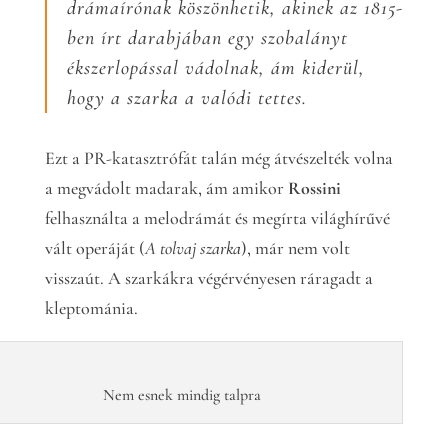
drámaírónak köszönhetik, akinek az 1815-
ben írt darabjában egy szobalányt
ékszerlopással vádolnak, ám kiderül,
hogy a szarka a valódi tettes.
Ezt a PR-katasztrófát talán még átvészelték volna
a megvádolt madarak, ám amikor
Rossini
felhasználta a melodrámát és megírta világhírűvé
vált operáját (
A tolvaj szarka
), már nem volt
visszaút. A szarkákra végérvényesen ráragadt a
kleptománia.
Nem esnek mindig talpra