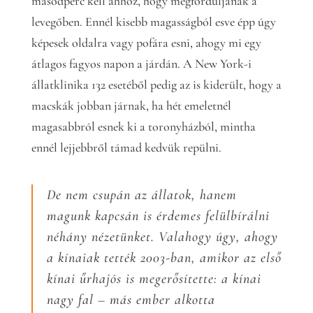
másodperc kell ahhoz, hogy megforduljanak a
levegőben. Ennél kisebb magasságból esve épp úgy
képesek oldalra vagy pofára esni, ahogy mi egy
átlagos fagyos napon a járdán. A New York-i
állatklinika 132 esetéből pedig az is kiderült, hogy a
macskák jobban járnak, ha hét emeletnél
magasabbról esnek ki a toronyházból, mintha
ennél lejjebbről támad kedvük repülni.
De nem csupán az állatok, hanem
magunk kapcsán is érdemes felülbírálni
néhány nézetünket. Valahogy úgy, ahogy
a kínaiak tették 2003-ban, amikor az első
kínai űrhajós is megerősítette: a kínai
nagy fal – más ember alkotta