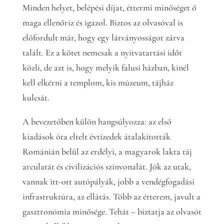
Minden helyet, belépési díjat, éttermi minőséget ő
maga ellenőriz és igazol. Biztos az olvasóval is
előfordult már, hogy egy látványosságot zárva
talált. Ez a kötet nemcsak a nyitvatartási időt
közli, de azt is, hogy melyik falusi házban, kinél
kell elkérni a templom, kis múzeum, tájház
kulcsát.
A bevezetőben külön hangsúlyozza: az első
kiadások óta eltelt évtizedek átalakították
Románián belül az erdélyi, a magyarok lakta táj
arculatát és civilizációs színvonalát. Jók az utak,
vannak itt-ott autópályák, jobb a vendégfogadási
infrastruktúra, az ellátás. Több az étterem, javult a
gasztronómia minősége. Tehát – biztatja az olvasót