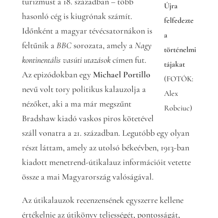
turizmust a 18. században – több
Újra
hasonló cég is kiugrónak számít.
felfedezte
Időnként a magyar tévécsatornákon is
a
feltűnik a
BBC
sorozata, amely a
Nagy
történelmi
kontinentális vasúti utazások
címen fut.
tájakat
Az epizódokban egy
Michael Portillo
(FOTÓK:
nevű volt tory politikus kalauzolja a
Alex
nézőket, aki a ma már megszűnt
Robciuc)
Bradshaw kiadó vaskos piros kötetével
száll vonatra a 21. században. Legutóbb egy olyan
részt láttam, amely az utolsó békeévben, 1913-ban
kiadott menetrend-útikalauz információit vetette
össze a mai Magyarország valóságával.
Az útikalauzok recenzensének egyszerre kellene
értékelnie az útikönyv teljességét, pontosságát,