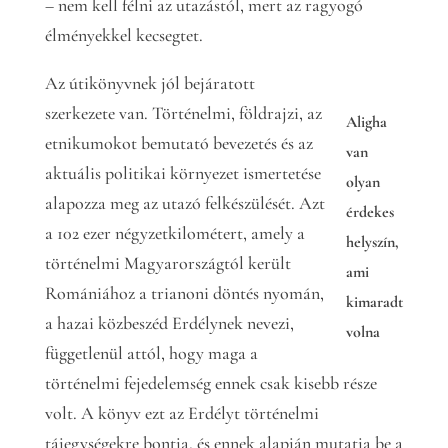
– nem kell félni az utazástól, mert az ragyogó
élményekkel kecsegtet.
Az útikönyvnek jól bejáratott
szerkezete van. Történelmi, földrajzi, az
Aligha
etnikumokot bemutató bevezetés és az
van
aktuális politikai környezet ismertetése
olyan
alapozza meg az utazó felkészülését. Azt
érdekes
a 102 ezer négyzetkilométert, amely a
helyszín,
történelmi Magyarországtól került
ami
Romániához a trianoni döntés nyomán,
kimaradt
a hazai közbeszéd Erdélynek nevezi,
volna
függetlenül attól, hogy maga a
történelmi fejedelemség ennek csak kisebb része
volt. A könyv ezt az Erdélyt történelmi
tájegységekre bontja, és ennek alapján mutatja be a