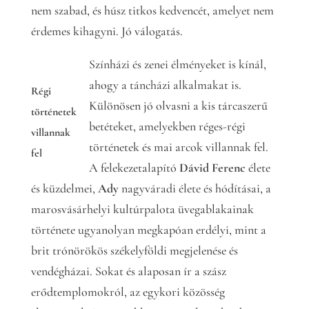
nem szabad, és húsz titkos kedvencét, amelyet nem
érdemes kihagyni. Jó válogatás.
Színházi és zenei élményeket is kínál,
ahogy a táncházi alkalmakat is.
Régi
Különösen jó olvasni a kis tárcaszerű
történetek
betéteket, amelyekben réges-régi
villannak
történetek és mai arcok villannak fel.
fel
A felekezetalapító
Dávid Ferenc
élete
és küzdelmei,
Ady
nagyváradi élete és hódításai, a
marosvásárhelyi kultúrpalota üvegablakainak
története ugyanolyan megkapóan erdélyi, mint a
brit trónörökös székelyföldi megjelenése és
vendégházai. Sokat és alaposan ír a szász
erődtemplomokról, az egykori közösség