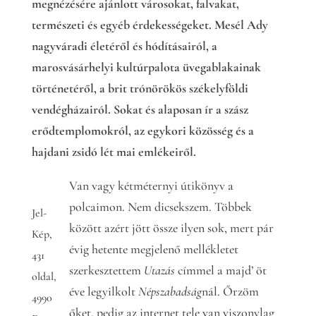
megnézésére ajánlott városokat, falvakat,
természeti és egyéb érdekességeket. Mesél Ady
nagyváradi életéről és hódításairól, a
marosvásárhelyi kultúrpalota üvegablakainak
történetéről, a brit trónörökös székelyföldi
vendégházairól. Sokat és alaposan ír a szász
erődtemplomokról, az egykori közösség és a
hajdani zsidó lét mai emlékeiről.
Van vagy kétméternyi útikönyv a
polcaimon. Nem dicsekszem. Többek
Jel-
között azért jött össze ilyen sok, mert pár
Kép,
évig hetente megjelenő mellékletet
431
szerkesztettem
Utazás
címmel a majd’ öt
oldal,
éve legyilkolt
Népszabadság
nál. Őrzöm
4990
őket, pedig az internet tele van viszonylag