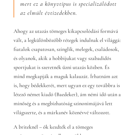
mert ez a könyvtípus is specializálódott
az elmúlt évtizedekben.
Ahogy az utazás tömeges kikapcsolódási formává
vált, a legkülönbözőbb rétegek indulnak el világgá:
fiatalok csapatosan, szinglik, melegek, családosok,
és olyanok, akik a hobbijukat vagy szabadidős
sportjukat is szeretnék űzni utazás közben. És
mind megkapják a maguk kalauzát. Írhatnám azt
is, hogy bédekkerét, mert ugyan ez egy továbbra is
létező német kiadó (Baedeker), ám némi idő után a
minőség és a megbízhatóság szinonimájává lett
világszerte, és a márkanév köznévvé változott.
A briteknél – ők kezdték el a tömeges