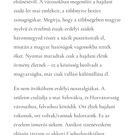
eltűnéséről. A városokban megemlíti a hajdani
zsidó lét mai emlékeit, a többnyire bezárt
zsinagógákat. Megírja, hogy a többségében magyar
nyelvű és érzelmű észak-erdélyi zsidók
háromnegyed részét a nácik pusztították el,
miután a magyar hatóságok vagonokba tették
őket. Nyomai maradtak csak a hajdani élénk
örmény életnek – ez a közösség beolvadt a
magyarságba, már csak vallási különállása él.
Én nem örököltem erdélyi nosztalgiákat. A
szüleim családja a mai Szlovákia, és Horvátország
városaihoz, falvaihoz kötődik. Ott éltek hajdani
rokonok, ott voltak/vannak halottaink. Ez az
érzelem ismerős nekem. Amikor tizenévesként
először jártam az akkori Csehszlovákiában,