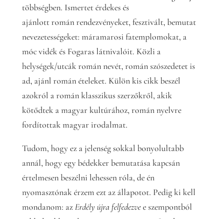
többségben. Ismertet érdekes és
ajánlott román rendezvényeket, fesztivált, bemutat
nevezetességeket: máramarosi fatemplomokat, a
móc vidék és Fogaras látnivalóit. Közli a
helységek/utcák román nevét, román szószedetet is
ad, ajánl román ételeket. Külön kis cikk beszél
azokról a román klasszikus szerzőkről, akik
kötődtek a magyar kultúrához, román nyelvre
fordítottak magyar irodalmat.
Tudom, hogy ez a jelenség sokkal bonyolultabb
annál, hogy egy bédekker bemutatása kapcsán
értelmesen beszélni lehessen róla, de én
nyomasztónak érzem ezt az állapotot. Pedig ki kell
mondanom: az
Erdély újra felfedezve
e szempontból