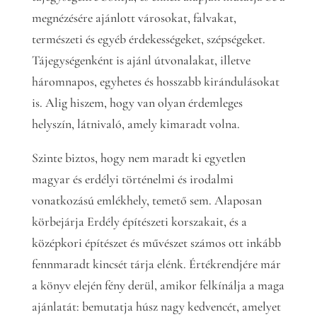
megnézésére ajánlott városokat, falvakat,
természeti és egyéb érdekességeket, szépségeket.
Tájegységenként is ajánl útvonalakat, illetve
háromnapos, egyhetes és hosszabb kirándulásokat
is. Alig hiszem, hogy van olyan érdemleges
helyszín, látnivaló, amely kimaradt volna.
Szinte biztos, hogy nem maradt ki egyetlen
magyar és erdélyi történelmi és irodalmi
vonatkozású emlékhely, temető sem. Alaposan
körbejárja Erdély építészeti korszakait, és a
középkori építészet és művészet számos ott inkább
fennmaradt kincsét tárja elénk. Értékrendjére már
a könyv elején fény derül, amikor felkínálja a maga
ajánlatát: bemutatja húsz nagy kedvencét, amelyet