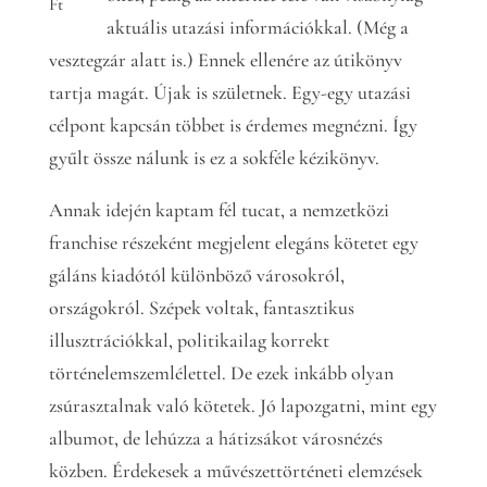
Ft
aktuális utazási információkkal. (Még a
vesztegzár alatt is.) Ennek ellenére az útikönyv
tartja magát. Újak is születnek. Egy-egy utazási
célpont kapcsán többet is érdemes megnézni. Így
gyűlt össze nálunk is ez a sokféle kézikönyv.
Annak idején kaptam fél tucat, a nemzetközi
franchise részeként megjelent elegáns kötetet egy
gáláns kiadótól különböző városokról,
országokról. Szépek voltak, fantasztikus
illusztrációkkal, politikailag korrekt
történelemszemlélettel. De ezek inkább olyan
zsúrasztalnak való kötetek. Jó lapozgatni, mint egy
albumot, de lehúzza a hátizsákot városnézés
közben. Érdekesek a művészettörténeti elemzések