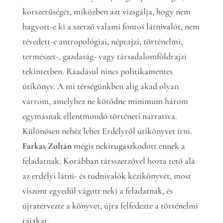
korszerűségét, miközben azt vizsgálja, hogy nem
hagyott-e ki a szerző valami fontos látnivalót, nem
tévedett-e antropológiai, néprajzi, történelmi,
természet-, gazdaság- vagy társadalomföldrajzi
tekintetben. Ráadásul nincs politikamentes
útikönyv. A mi térségünkben alig akad olyan
várrom, amelyhez ne kötődne minimum három
egymásnak ellentmondó történeti narratíva.
Különösen nehéz lehet Erdélyről útikönyvet írni.
Farkas Zoltán
mégis nekirugaszkodott ennek a
feladatnak. Korábban társszerzővel hozta tető alá
az erdélyi látni- és tudnivalók kézikönyvét, most
viszont egyedül vágott neki a feladatnak, és
újratervezte a könyvet, újra felfedezte a történelmi
tájakat.