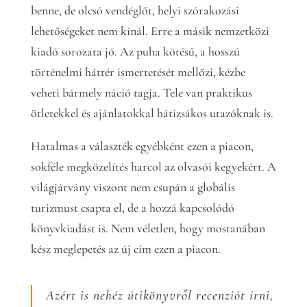
benne, de olcsó vendéglőt, helyi szórakozási
lehetőségeket nem kínál. Erre a másik nemzetközi
kiadó sorozata jó. Az puha kötésű, a hosszú
történelmi háttér ismertetését mellőzi, kézbe
veheti bármely náció tagja. Tele van praktikus
ötletekkel és ajánlatokkal hátizsákos utazóknak is.
Hatalmas a választék egyébként ezen a piacon,
sokféle megközelítés harcol az olvasói kegyekért. A
világjárvány viszont nem csupán a globális
turizmust csapta el, de a hozzá kapcsolódó
könyvkiadást is. Nem véletlen, hogy mostanában
kész meglepetés az új cím ezen a piacon.
Azért is nehéz útikönyvről recenziót írni,