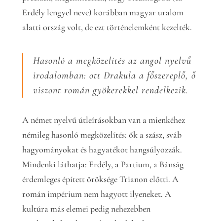
Erdély lengyel neve) korábban magyar uralom
alatti ország volt, de ezt történelemként kezelték.
Hasonló a megközelítés az angol nyelvű
irodalomban: ott Drakula a főszereplő, ő
viszont román gyökerekkel rendelkezik.
A német nyelvű útleírásokban van a mienkéhez
némileg hasonló megközelítés: ők a szász, sváb
hagyományokat és hagyatékot hangsúlyozzák.
Mindenki láthatja: Erdély, a Partium, a Bánság
érdemleges épített öröksége Trianon előtti. A
román impérium nem hagyott ilyeneket. A
kultúra más elemei pedig nehezebben