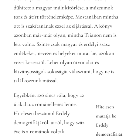
dühített a magyar múlt kitörlése, a múzeumok
torz és átírt történelemképe. Mostanában mintha
ott is szakítanának ezzel az eljárással. A könyv
azonban már-már olyan, mintha Trianon nem is
lett volna. Szinte csak magyar és erdélyi szász
emlékeket, nevezetes helyeket mutat be, azokon
vezet keresztül. Lehet olyan útvonalat és
látványosságok sokaságát választani, hogy ne is
találkozzunk mással.
Egyébként szó sincs róla, hogy az
útikalauz románellenes lenne.
Hitelesen
Hitelesen beszámol Erdély
mutatja be
demográfiájáról, arról, hogy száz
Erdély
éve is a románok voltak
demográfiáját