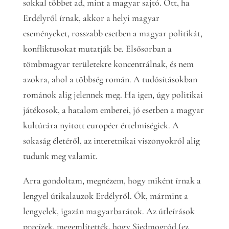
sokkal többet ad, mint a magyar sajtó. Ott, ha
Erdélyről írnak, akkor a helyi magyar
eseményeket, rosszabb esetben a magyar politikát,
konfliktusokat mutatják be. Elsősorban a
tömbmagyar területekre koncentrálnak, és nem
azokra, ahol a többség román. A tudósításokban
románok alig jelennek meg. Ha igen, úgy politikai
játékosok, a hatalom emberei, jó esetben a magyar
kultúrára nyitott européer értelmiségiek. A
sokaság életéről, az interetnikai viszonyokról alig
tudunk meg valamit.
Arra gondoltam, megnézem, hogy miként írnak a
lengyel útikalauzok Erdélyről. Ők, mármint a
lengyelek, igazán magyarbarátok. Az útleírások
precízek, megemlítették, hogy Siedmogród (ez