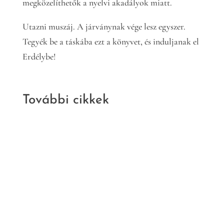
megközelíthetők a nyelvi akadályok miatt.
Utazni muszáj. A járványnak vége lesz egyszer.
Tegyék be a táskába ezt a könyvet, és induljanak el
Erdélybe!
További cikkek
Kritika
Irodalom
Nem szabad
ötletek
Murányi Gábor: