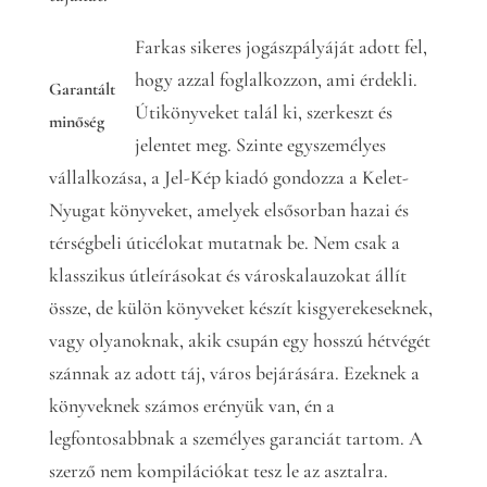
Farkas sikeres jogászpályáját adott fel,
hogy azzal foglalkozzon, ami érdekli.
Garantált
Útikönyveket talál ki, szerkeszt és
minőség
jelentet meg. Szinte egyszemélyes
vállalkozása, a Jel-Kép kiadó gondozza a Kelet-
Nyugat könyveket, amelyek elsősorban hazai és
térségbeli úticélokat mutatnak be. Nem csak a
klasszikus útleírásokat és városkalauzokat állít
össze, de külön könyveket készít kisgyerekeseknek,
vagy olyanoknak, akik csupán egy hosszú hétvégét
szánnak az adott táj, város bejárására. Ezeknek a
könyveknek számos erényük van, én a
legfontosabbnak a személyes garanciát tartom. A
szerző nem kompilációkat tesz le az asztalra.