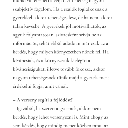
munkával elérheti a célját. A tehetség nagyon
szubjektív fogalom. Ha a szülők foglalkoznak a
gyerekkel, akkor tehetséges lesz, de ha nem, akkor
talán kevésbé. A gyerekek jól motiválhatók, az
agyuk folyamatosan, szivacsként szívja be az
információt, tehát ebből adódóan már csak az a
kérdés, hogy milyen környezetben nőnek fel. Ha
kíváncsiak, és a környezetük kielégíti a
kíváncsiságukat, illetve tovább fokozza, akkor
nagyon tehetségesnek tűnik majd a gyerek, mert
érdekelni fogja, amit csinál.
– A verseny segíti a fejlődést?
– Igazából, ha szereti a gyermek, akkor nem
kérdés, hogy lehet versenyezni is. Mint ahogy az
sem kérdés, hogy mindig menet közben tanul az