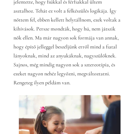
jelentette, hogy fiúkkal és férfiakkal ültem
asztalhoz. Tehát ez volt a felkészülés logikája. Így
nőttem fel, ebben kellett helytállnom, ezek voltak a
kihívások. Persze mondták, hogy hú, nem játszik
nők ellen. Ma már nagyon sok formája van annak,
hogy építő jelleggel beszéljünk erről mind a fiatal
lányoknak, mind az anyukáknak, nagyszülőknek.
Sajnos, még mindig nagyon sok a sztereotípia, és
ezeket nagyon nehéz legyőzni, megváltoztatni.
Rengeteg ilyen példám van.