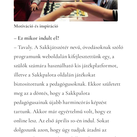
Motiváció és inspiráció
– Ez mikor indult el?
– Tavaly. A Sakkjátszótér nevű, óvodásoknak szóló
programunk weboldalán kifejlesztettünk egy, a
szülők számára használható kis játékplatformot,
illetve a Sakkpalota oldalán játékokat
biztosítottunk a pedagógusoknak. Ekkor született
meg az a döntés, hogy a Sakkpalota
pedagógusainak újabb harmincórás képzést
tartunk. Akkor már egyértelmű volt, hogy ez
online lesz. Az első április 10-én indul. Sokat
dolgozunk azon, hogy úgy tudjuk átadni az