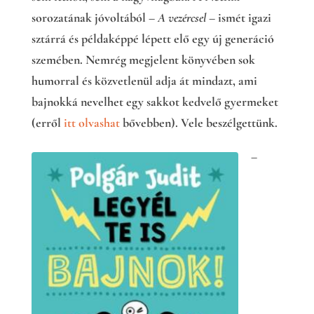
sorozatának jóvoltából –
A vezércsel
– ismét igazi
sztárrá és példaképpé lépett elő egy új generáció
szemében. Nemrég megjelent könyvében sok
humorral és közvetlenül adja át mindazt, ami
bajnokká nevelhet egy sakkot kedvelő gyermeket
(erről
itt olvashat
bővebben). Vele beszélgettünk.
–