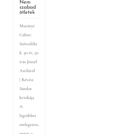
Nem
szabad
ötletek
Murányi
Gábor:
Szövedéke
k. 50 év, 50
írás József
Attiláról
| Révész
Sándor
kritikája
A
legtöbbet
emlegetett,
mégis a