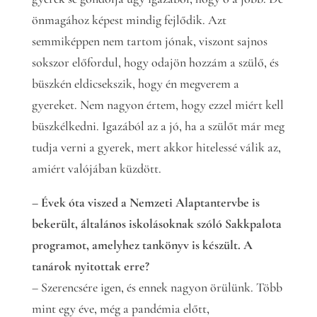
önmagához képest mindig fejlődik. Azt
semmiképpen nem tartom jónak, viszont sajnos
sokszor előfordul, hogy odajön hozzám a szülő, és
büszkén eldicsekszik, hogy én megverem a
gyereket. Nem nagyon értem, hogy ezzel miért kell
büszkélkedni. Igazából az a jó, ha a szülőt már meg
tudja verni a gyerek, mert akkor hitelessé válik az,
amiért valójában küzdött.
– Évek óta viszed a Nemzeti Alaptantervbe is
bekerült, általános iskolásoknak szóló Sakkpalota
programot, amelyhez tankönyv is készült. A
tanárok nyitottak erre?
– Szerencsére igen, és ennek nagyon örülünk. Több
mint egy éve, még a pandémia előtt,