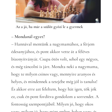
Az a jó, ha már a szülőt győzi le a gyermek
– Mondanál egyet?
– Hannával mentünk a nagymamához, a férjem
édesanyjához, és pont akkor vette át a féléves
bizonyítványát. Csupa ötös volt, sehol egy négyes,
és még táncolni is járt. Mondta neki a nagymama,
hogy te milyen csinos vagy, mennyire aranyos és
helyes, és mindennek a tetejébe még jól is tanulsz!
És akkor erre azt feleltem, hogy hát igen, tök jók
ez, csak én pont fordítva gondolom a sorrendet. A
fontosság szempontjából. Milyen jó, hogy okos
vagy, milyen jó, hogy mint ember, helyes vagy, és