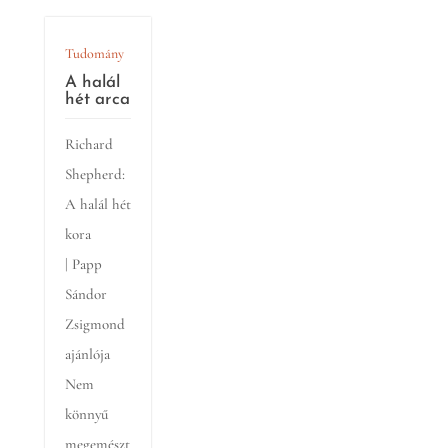
Tudomány
A halál
hét arca
Richard
Shepherd:
A halál hét
kora
| Papp
Sándor
Zsigmond
ajánlója
Nem
könnyű
megemészt