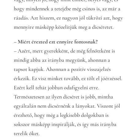
hogy mindennek a tetejébe még csinos is, az már a
ráadás. Azt hiszem, ez nagyon jól tükrözi azt, hogy
mennyire másképp közelítjük meg a dicséretet.
– Miért érezted ezt ennyire fontosnak?
– Azért, mert gyerekként, de még felnőttként is
mindig abba az irányba megyünk, ahonnan a
tapsot kapjuk. Ahonnan a pozitív visszajelzés
érkezik. Ez visz minket tovább, ez tölt el jóérzéssel.
Ezért kell tehát jobban odafigyelni erre.
Természetesen az ilyen dicséret is jobb, mintha
egyáltalán nem dicsérnénk a lányokat. Viszont jól
érezhető, hogy még a legkisebb dolgokban is
sokszor másképp inspirálják, és így más irányba
terelik őket.