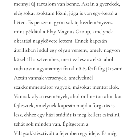
mennyi új tartalom van benne. Aztán a gyerekek,
elég sokat szoktam főzni, jóga is van egy-kettő a
héten. És persze nagyon sok új kezdeményezés,
mint például a Play Magnus Group, amelynek
oktatási nagykövete lettem. Ennek kapcsán
áprilisban indul egy olyan verseny, amely nagyon
közel áll a szívemhez, mert ez lesz az első, ahol
tudatosan ugyanannyi fiatal nő és férfi fog játszani.
Aztán vannak versenyek, amelyeknél
szakkommentátor vagyok, másokat mentorálok.
Vannak olyan események, ahol online tartalmakat
fejlesztek, amelynek kapcsán majd a forgatás is
lesz, ehhez egy házi stúdiót is meg kellett csinálni,
tehát sok minden van. Építgetem a
Világsakkfesztivált a fejemben egy ideje. És még