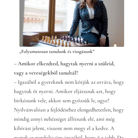
„Folyamatosan tanulunk és vizsgázunk”
– Amikor elkezdted, hagytak nyerni a szüleid,
vagy a vereségekből tanultál?
– Igazából a gyereknek nem kötjük az orrára, hogy
hagytuk őt nyerni. Amikor eljátsszuk azt, hogy
birkózunk vele, akkor sem győzzük le, ugye?
Nyilvánvalóan a fejlődéséhez elengedhetetlen, hogy
mindig annyi nehézséget állítsunk elé, ami még
kihívást jelent, viszont nem megy el a kedve. A
gyerek se gondolja úgy igazából, hogy ő a jobb. De