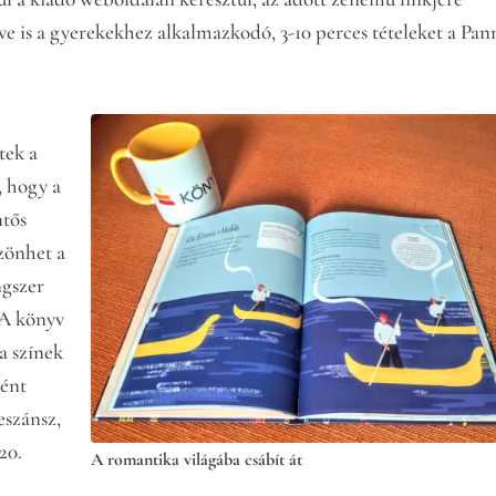
tve is a gyerekekhez alkalmazkodó, 3-10 perces tételeket a Pa
tek a
, hogy a
ntős
zönhet a
ngszer
 A könyv
a színek
ként
neszánsz,
20.
A romantika világába csábít át