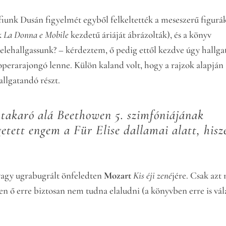
fiunk Dusán figyelmét egyből felkeltették a meseszerű figurá
k
La Donna e Mobile
kezdetű áriáját ábrázolták), és a könyv
belehallgassunk? – kérdeztem, ő pedig ettől kezdve úgy hallga
 operarajongó lenne. Külön kaland volt, hogy a rajzok alapján
llgatandó részt.
takaró alá Beethowen 5. szimfóniájának
etett engem a Für Elise dallamai alatt, hisz
vagy ugrabugrált önfeledten
Mozart
Kis éji zené
jére. Csak azt
zen ő erre biztosan nem tudna elaludni (a könyvben erre is vál