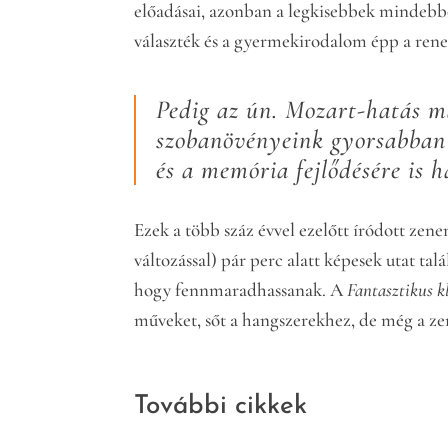
előadásai, azonban a legkisebbek mindebb
választék és a gyermekirodalom épp a renes
Pedig az ún. Mozart-hatás m
szobanövényeink gyorsabban 
és a memória fejlődésére is h
Ezek a több száz évvel ezelőtt íródott ze
változással) pár perc alatt képesek utat t
hogy fennmaradhassanak. A
Fantasztikus k
műveket, sőt a hangszerekhez, de még a zen
További cikkek