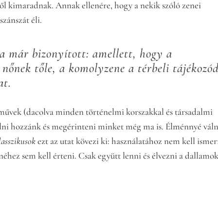
ől kimaradnak. Annak ellenére, hogy a nekik szóló zenei
zánszát éli.
a már bizonyított: amellett, hogy a
nőnek tőle, a komolyzene a térbeli tájékozó
at.
neművek (dacolva minden történelmi korszakkal és társadalmi
alálni hozzánk és megérinteni minket még ma is. Élménnyé vál
lasszikusok
ezt az utat kövezi ki: használatához nem kell ismer
éhez sem kell érteni. Csak együtt lenni és élvezni a dallamok