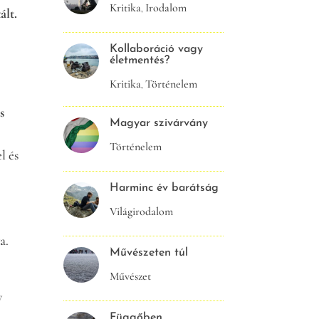
Kritika
Irodalom
,
ált.
Kollaboráció vagy
életmentés?
Kritika
Történelem
,
s
Magyar szivárvány
Történelem
l és
Harminc év barátság
Világirodalom
a.
Művészeten túl
Művészet
y
Függőben