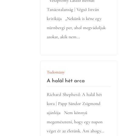
Veszprémy László Bernát:
Tanácstalanság | Végső István
kritikája „Nekünk is kéne egy
nürnbergi per, ahol megvádoljuk
azokat, akik nem...
Tudomány
A halál hét arca
Richard Shepherd: A halál hét
kora | Papp Sándor Zsigmond
ajánlója Nem könnyű
megemészteni, hogy egy napon
véget ér az életünk. Ám ahogy...