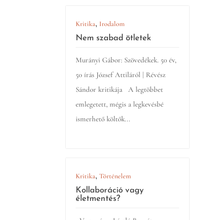
,
Kritika
Irodalom
Nem szabad ötletek
Murányi Gábor: Szövedékek. 50 év,
50 írás József Attiláról | Révész
Sándor kritikája A legtöbbet
emlegetett, mégis a legkevésbé
ismerhető költők...
,
Kritika
Történelem
Kollaboráció vagy
életmentés?