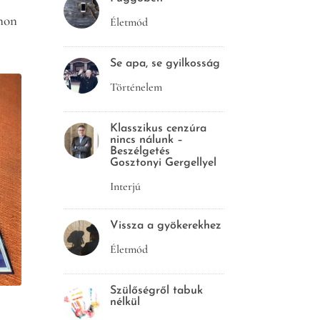
nnon
Életmód
Se apa, se gyilkosság
Történelem
Klasszikus cenzúra
nincs nálunk –
Beszélgetés
Gosztonyi Gergellyel
Interjú
Vissza a gyökerekhez
Életmód
Szülőségről tabuk
nélkül