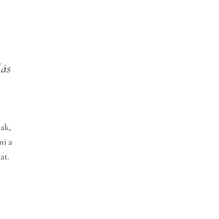
dás
nak,
ni a
at.