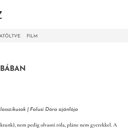
RATÖLTVE
FILM
OBÁBAN
klasszikusok | Falusi Dóra ajánlója
oktunk), nem pedig olvasni róla, pláne nem gyerekkel. A