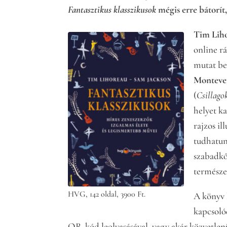
Fantasztikus klasszikusok
mégis erre bátorít,
Tim Lih
online r
mutat be
Monteve
(
Csillago
helyet ka
rajzos il
tudhatun
szabadkő
természe
HVG, 142 oldal, 3900 Ft.
A könyv 
kapcsoló
QR-kód leolvasásával, vagy akár közvetlen