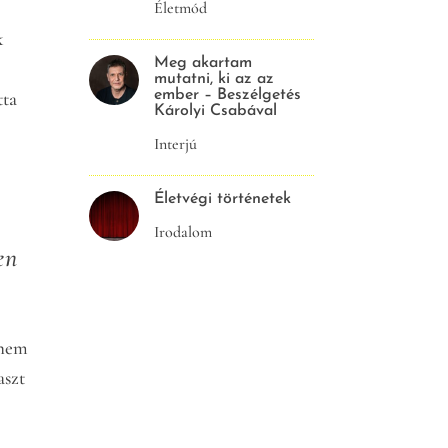
Életmód
k
Meg akartam
mutatni, ki az az
tta
ember – Beszélgetés
Károlyi Csabával
Interjú
Életvégi történetek
Irodalom
en
 nem
aszt