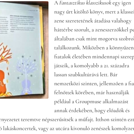
A
Fantasztikus klasszikusok
egy igen
nagy űrt kitöltő könyv, mert a klassz
zene szeretetének átadása valahogy
háttérbe szorult, a zeneszerzőkkel p
általában csak mint mogorva szobro
találkozunk. Miközben a könnyűzen
fiatalok életében mindennapi szere
játszik, a komolyabb a 21. századra
lassan szubkultúrává lett. Bár
nemzetközi szinten, jellemzően a fia
felnőttek körében, már használják
például a Groupmuse alkalmazást
annak érdekében, hogy előadók és
rnyezetet teremtve népszerűsítsék a műfajt. Itthon szintén ezt
adó lakáskoncertek, vagy az utcára kivonuló zenészek komolyze