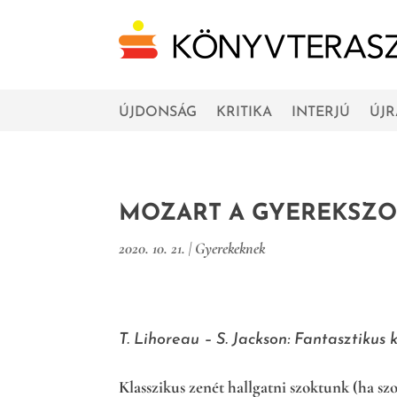
ÚJDONSÁG
KRITIKA
INTERJÚ
ÚJ
MOZART A GYEREKSZ
2020. 10. 21.
|
Gyerekeknek
T. Lihoreau – S. Jackson: Fantasztikus 
Klasszikus zenét hallgatni szoktunk (ha sz