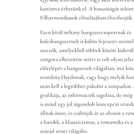
kattintva érhetünk el. A hosszúságát tekin
Filharmonikusok előadásában élvezhetjük.
Ezen kívül néhány hangszercsoportnak és
kulcshangszernek is külön fejezetet szentel
szerzők, amelyekből többek között kiderül
zongora elkészítése miért is volt olyan jele
előrelépés a hangszerek világában, mit kös
trombita Haydnnak, vagy hogy melyik ha
után kell a legtöbbet pakolni a színpadon.
grafikája, az információk tagolása, de még 
is mind egy jól átgondolt koncepció része
állnak össze, és csábítják át az olvasót a re
a barokk, a klasszicizmus, a romantika és a 
század zenei világába.