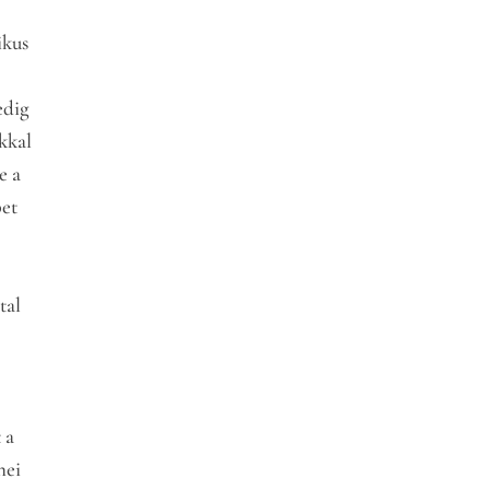
ikus
edig
kkal
e a
pet
tal
 a
nei