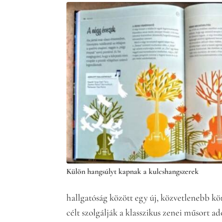
Külön hangsúlyt kapnak a kulcshangszerek
hallgatóság között egy új, közvetlenebb kö
célt szolgálják a klasszikus zenei műsort 