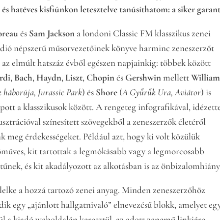
 és hatéves kisfiúnkon letesztelve tanúsíthatom: a siker garant
oreau
és
Sam Jackson
a londoni Classic FM klasszikus zenei
ádió népszerű műsorvezetőinek könyve harminc zeneszerzőt
 az elmúlt hatszáz évből egészen napjainkig: többek között
rdi
,
Bach
,
Haydn
,
Liszt
,
Chopin
és
Gershwin
mellett
William
k háborúja, Jurassic Park
) és
Shore
(
A Gyűrűk Ura, Aviátor
) is
pott a klasszikusok között. A rengeteg infografikával, idézette
lusztrációval színesített szövegekből a zeneszerzők életéről
k meg érdekességeket. Például azt, hogy ki volt közülük
műves, kit tartottak a legmókásabb vagy a legmorcosabb
tűnek, és kit akadályozott az alkotásban is az önbizalomhiány
lelke a hozzá tartozó zenei anyag. Minden zeneszerzőhöz
dik egy „ajánlott hallgatnivaló” elnevezésű blokk, amelyet eg
ül a kiadó weboldalán keresztül, az adott zenemű linkjére