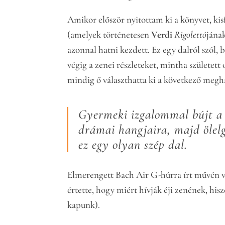
Amikor először nyitottam ki a könyvet, kis
(amelyek történetesen
Verdi
Rigolettó
jána
azonnal hatni kezdett. Ez egy dalról szól, 
végig a zenei részleteket, mintha született
mindig ő választhatta ki a következő megha
Gyermeki izgalommal bújt a 
drámai hangjaira, majd ölelg
ez egy olyan szép dal.
Elmerengett Bach Air G-húrra írt művén 
értette, hogy miért hívják éji zenének, his
kapunk).