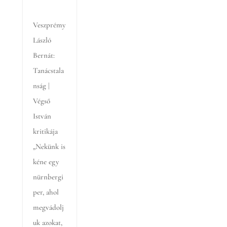
Veszprémy
László
Bernát:
Tanácstala
nság |
Végső
István
kritikája
„Nekünk is
kéne egy
nürnbergi
per, ahol
megvádolj
uk azokat,