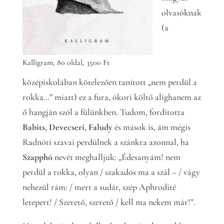
olvasóknak
(a
Kalligram, 80 oldal, 3500 Ft
középiskolában kötelezően tanított „nem perdül a
rokka…” miatt) ez a fura, ókori költő alighanem az
ő hangján szól a fülünkben. Tudom, fordította
Babits
,
Devecseri
,
Faludy
és mások is, ám mégis
Radnóti szavai perdülnek a szánkra azonnal, ha
Szapphó
nevét meghalljuk: „Édesanyám! nem
perdül a rokka, olyan / szakadós ma a szál – / vágy
nehezül rám: / mert a sudár, szép Aphrodité
letepert! / Szerető, szerető / kell ma nekem már!”.