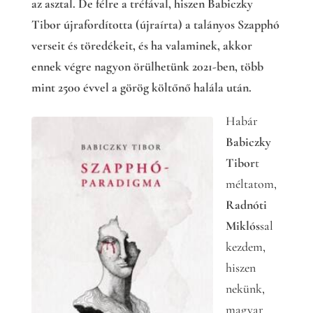
az asztal. De félre a tréfával, hiszen Babiczky
Tibor újrafordította (újraírta) a talányos Szapphó
verseit és töredékeit, és ha valaminek, akkor
ennek végre nagyon örülhetünk 2021-ben, több
mint 2500 évvel a görög költőnő halála után.
Habár
Babiczky
Tibor
t
méltatom,
Radnóti
Miklós
sal
kezdem,
hiszen
nekünk,
magyar