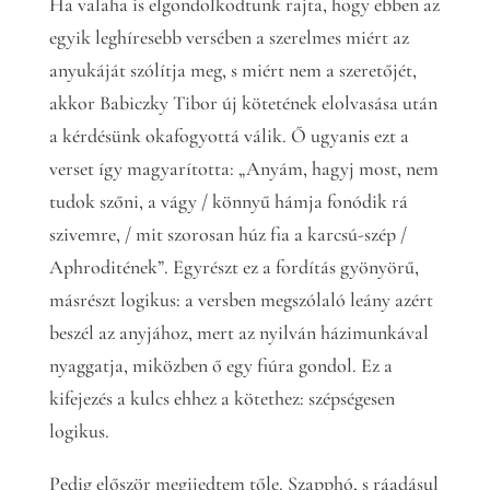
Ha valaha is elgondolkodtunk rajta, hogy ebben az
egyik leghíresebb versében a szerelmes miért az
anyukáját szólítja meg, s miért nem a szeretőjét,
akkor Babiczky Tibor új kötetének elolvasása után
a kérdésünk okafogyottá válik. Ő ugyanis ezt a
verset így magyarította: „Anyám, hagyj most, nem
tudok szőni, a vágy / könnyű hámja fonódik rá
szivemre, / mit szorosan húz fia a karcsú-szép /
Aphroditének”. Egyrészt ez a fordítás gyönyörű,
másrészt logikus: a versben megszólaló leány azért
beszél az anyjához, mert az nyilván házimunkával
nyaggatja, miközben ő egy fiúra gondol. Ez a
kifejezés a kulcs ehhez a kötethez: szépségesen
logikus.
Pedig először megijedtem tőle. Szapphó, s ráadásul