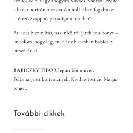
azonos vele. Vagy ahogyan
Kovács András Ferenc
a hátsó borítón olvasható ajánlásában fogalmaz:
„Létező Szapphó-paradigma minden”.
Parádés bizonyítás, pazar költői játék ez a könyv –
javaslom, hogy legyenek az olvasásban Babiczky
játszótársai.
BABICZKY TIBOR legutóbbi művei:
Félbehagyott költemények; Kivilágított ég; Magas
tenger.
További cikkek