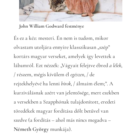
John William Godward festménye
És ez a kéz: mesteri. Én nem is tudom, mikor
olvastam utoljára ennyire klasszikusan „szép”
kortárs magyar verseket, amelyek így levettek a
lábamról. Ezt nézzék: „Vágyait felejtve ébred
a
lélek
,
/ részem, mégis kívülem él
egészen
, / de
rejtekhelyévé ha lenni
bírok
, / álmaim élem;”. A
kurziválásnak azért van jelentősége, mert ezekben
a versekben a Szapphónak tulajdonított, eredeti
töredékek magyar fordítása dőlt betűvel van
szedve (a fordítás – ahol más nincs megadva –
Németh György
munkája).