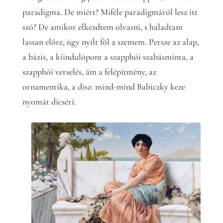
paradigma. De miért? Miféle paradigmáról lesz itt
szó? De amikor elkezdtem olvasni, s haladtam
lassan előre, úgy nyílt föl a szemem. Persze az alap,
a bázis, a kiindulópont a szapphói szabásminta, a
szapphói verselés, ám a felépítmény, az
ornamentika, a dísz: mind-mind Babiczky keze
nyomát dicséri.