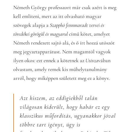
Németh György professzort már csak azért is meg
kell említeni, mert az itt olvasható magyar
szövegek alapja a
Szapphó fennmaradt versei és
töredékei görögül és magyarul
című kötet, amelyet
Németh rendezett sajtó alá, és ő írt hozzá utószót
meg jegyzetapparátust. Nem magamtól vagyok
ilyen okos: ezt ennek a kötetnek az
Utósza
vában
olvastam, amely remek kis műhelytanulmány
arról, hogy miképpen született meg ez a könyv.
Azt hiszem, az eddigiekből talán
világosan kiderült, hogy habár ez egy
klasszikus műfordítás, ugyanakkor jóval
többre tart igényt, úgy is