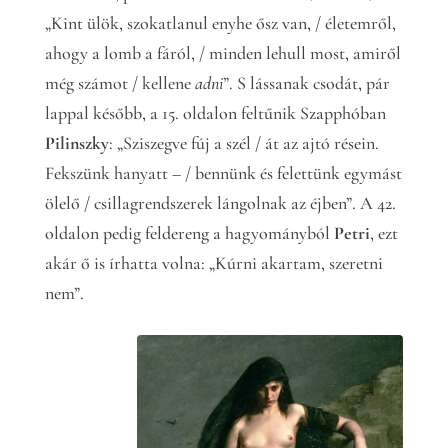
„Kint ülök, szokatlanul enyhe ősz van, / életemről,
ahogy a lomb a fáról, / minden lehull most, amiről
még számot / kellene
adni
”. S lássanak csodát, pár
lappal később, a 15. oldalon feltűnik Szapphóban
Pilinszky
: „Sziszegve fúj a szél / át az ajtó résein.
Fekszünk hanyatt – / bennünk és felettünk egymást
ölelő / csillagrendszerek lángolnak az éjben”. A 42.
oldalon pedig feldereng a hagyományból
Petri
, ezt
akár ő is írhatta volna: „Kúrni akartam, szeretni
nem”.