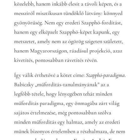
közelebb, hanem inkább élesít a távoli képen, és a
messziről misztikusan tündöklő látvány: könnyed
gyönyörűség. Nem egy eredeti Szapphó-fordítást,
hanem egy elképzelt Szapphó-képet kapunk, egy
metszetet, amely nem az ógörög szigeten született,
hanem Magyarországon, ráadásul projekció, azaz
kivetítés, pontosabban rávetítés révén.
Így válik érthetővé a kötet címe:
Szapphó-paradigma
.
Babiczky „műfordítás-tanulmányának” az a
legfőbb tétele, hogy lényegében tehát minden
műfordítás paradigma, egy önmagába zárt világ
sajátos értelmezése, még pontosabban szólva
minden műfordítás egy halmaz, amely az eredeti
műnek bizonyos értelemben a részhalmaza, de nem