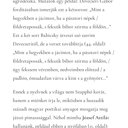
ugródeszka. Mutatok egy példát: Devecseri Gábor
fordításában ismerjük ezt a kétsorost: „Mint a
hegyekben a jácintot, ha a pásztori népek /
földretapossák, s fekszik bíbor szirma a földön…”
Ezt a két sort Babiczky átveszi szó szerint
Devecseritől, de a verset továbbírja (44. oldal):
„Mint a hegyekben a jácintot, ha a pásztori népek /
földretapossák, s fekszik bíbor szirma a földön, /
úgy fekszem véremben, nedveimben előtted / a
padlón, öntudatlan várva a kínt s a gyönyört…”
Ennek a nyelvnek a világa nem Szapphó korát,
hanem a miénket írja le, miközben a huszadik
századi magyar poétikai anyagot mozgatja meg
játszi pimaszsággal. Néhol mintha
József Attilá
t
hallanánk, például ebben a strófában (11. oldal):