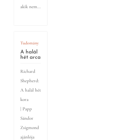
akik nem...
Tudomány
A halál
hét arca
Richard
Shepherd:
A halál hét
kora
| Papp
Sándor
Zsigmond
ajánlója