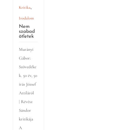
,
Kritika
Irodalom
Nem
szabad
ötletek
Murányi
Gábor:
Szövedéke
k. 50 év, 50
írás József
Attiláról
| Révész
Sándor
kritikája
A