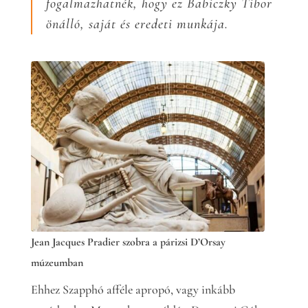
fogalmazhatnék, hogy ez Babiczky Tibor
önálló, saját és eredeti munkája.
Jean Jacques Pradier szobra a párizsi D’Orsay
múzeumban
Ehhez Szapphó afféle apropó, vagy inkább