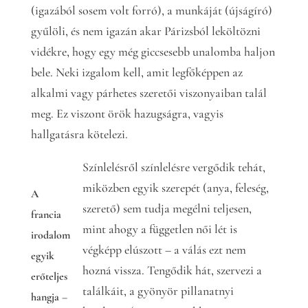
(igazából sosem volt forró), a munkáját (újságíró)
gyűlöli, és nem igazán akar Párizsból leköltözni
vidékre, hogy egy még giccsesebb unalomba haljon
bele. Neki izgalom kell, amit legfőképpen az
alkalmi vagy párhetes szeretői viszonyaiban talál
meg. Ez viszont örök hazugságra, vagyis
hallgatásra kötelezi.
Színlelésről színlelésre vergődik tehát,
miközben egyik szerepét (anya, feleség,
A
szerető) sem tudja megélni teljesen,
francia
mint ahogy a független női lét is
irodalom
végképp elúszott – a válás ezt nem
egyik
hozná vissza. Tengődik hát, szervezi a
erőteljes
találkáit, a gyönyör pillanatnyi
hangja –