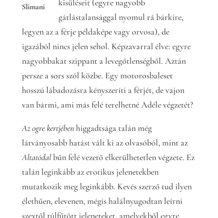
kisüléseit (egyre nagyobb
Slimani
gátlástalansággal nyomul rá bárkire,
legyen az a férje példaképe vagy orvosa), de
igazából nincs jelen sehol. Képzavarral élve: egyre
nagyobbakat szippant a levegőtlenségből. Aztán
persze a sors szól közbe. Egy motorosbaleset
hosszú lábadozásra kényszeríti a férjét, de vajon
van bármi, ami más felé terelhetné Adéle végzetét?
Az ogre kertjében
higgadtsága talán még
látványosabb hatást vált ki az olvasóból, mint az
Altatódal
bűn felé vezető elkerülhetetlen végzete. Ez
talán leginkább az erotikus jelenetekben
mutatkozik meg leginkább. Kevés szerző tud ilyen
élethűen, elevenen, mégis halálnyugodtan leírni
szextől túlfűtött jeleneteket, amelyekből egyre