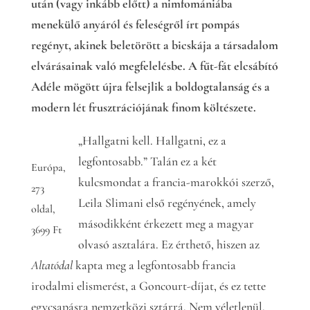
után (vagy inkább előtt) a nimfomániába
menekülő anyáról és feleségről írt pompás
regényt, akinek beletörött a bicskája a társadalom
elvárásainak való megfelelésbe. A fűt-fát elcsábító
Adéle mögött újra felsejlik a boldogtalanság és a
modern lét frusztrációjának finom költészete.
„Hallgatni kell. Hallgatni, ez a
legfontosabb.” Talán ez a két
Európa,
kulcsmondat a francia-marokkói szerző,
273
Leila Slimani első regényének, amely
oldal,
másodikként érkezett meg a magyar
3699 Ft
olvasó asztalára. Ez érthető, hiszen az
Altatódal
kapta meg a legfontosabb francia
irodalmi elismerést, a Goncourt-díjat, és ez tette
egycsapásra nemzetközi sztárrá. Nem véletlenül.