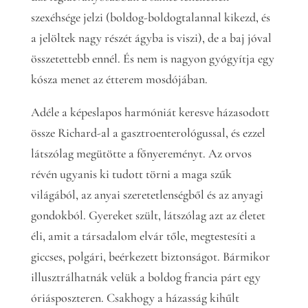
szexéhsége jelzi (boldog-boldogtalannal kikezd, és
a jelöltek nagy részét ágyba is viszi), de a baj jóval
összetettebb ennél. És nem is nagyon gyógyítja egy
kósza menet az étterem mosdójában.
Adéle a képeslapos harmóniát keresve házasodott
össze Richard-al a gasztroenterológussal, és ezzel
látszólag megütötte a főnyereményt. Az orvos
révén ugyanis ki tudott törni a maga szűk
világából, az anyai szeretetlenségből és az anyagi
gondokból. Gyereket szült, látszólag azt az életet
éli, amit a társadalom elvár tőle, megtestesíti a
giccses, polgári, beérkezett biztonságot. Bármikor
illusztrálhatnák velük a boldog francia párt egy
óriásposzteren. Csakhogy a házasság kihűlt