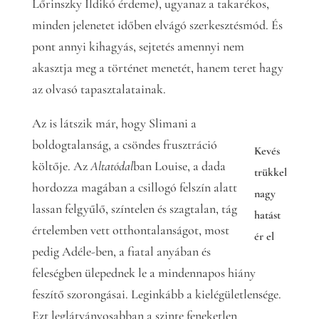
Lőrinszky Ildikó érdeme), ugyanaz a takarékos,
minden jelenetet időben elvágó szerkesztésmód. És
pont annyi kihagyás, sejtetés amennyi nem
akasztja meg a történet menetét, hanem teret hagy
az olvasó tapasztalatainak.
Az is látszik már, hogy Slimani a
boldogtalanság, a csöndes frusztráció
Kevés
költője. Az
Altatódal
ban Louise, a dada
trükkel
hordozza magában a csillogó felszín alatt
nagy
lassan felgyűlő, színtelen és szagtalan, tág
hatást
értelemben vett otthontalanságot, most
ér el
pedig Adéle-ben, a fiatal anyában és
feleségben ülepednek le a mindennapos hiány
feszítő szorongásai. Leginkább a kielégületlensége.
Ezt leglátványosabban a szinte feneketlen