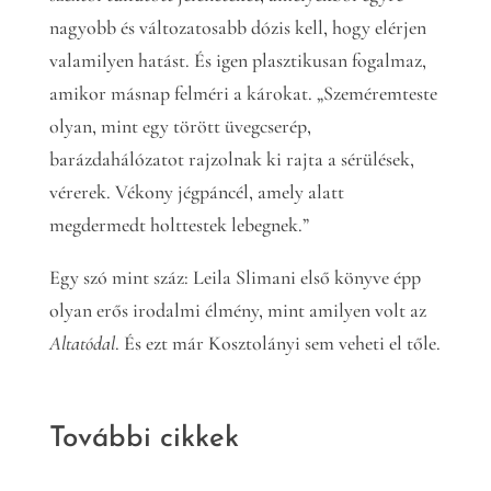
nagyobb és változatosabb dózis kell, hogy elérjen
valamilyen hatást. És igen plasztikusan fogalmaz,
amikor másnap felméri a károkat. „Szeméremteste
olyan, mint egy törött üvegcserép,
barázdahálózatot rajzolnak ki rajta a sérülések,
vérerek. Vékony jégpáncél, amely alatt
megdermedt holttestek lebegnek.”
Egy szó mint száz: Leila Slimani első könyve épp
olyan erős irodalmi élmény, mint amilyen volt az
Altatódal
. És ezt már Kosztolányi sem veheti el tőle.
További cikkek