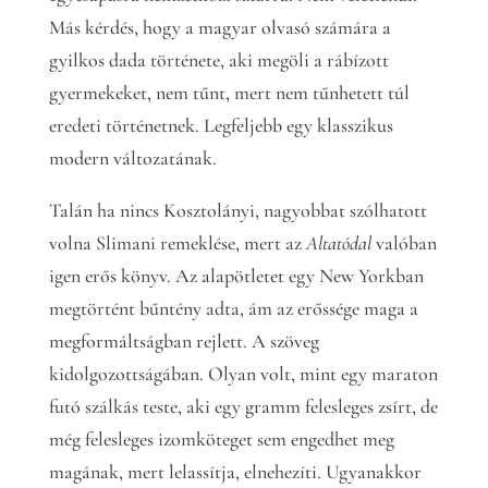
Más kérdés, hogy a magyar olvasó számára a
gyilkos dada története, aki megöli a rábízott
gyermekeket, nem tűnt, mert nem tűnhetett túl
eredeti történetnek. Legfeljebb egy klasszikus
modern változatának.
Talán ha nincs Kosztolányi, nagyobbat szólhatott
volna Slimani remeklése, mert az
Altatódal
valóban
igen erős könyv. Az alapötletet egy New Yorkban
megtörtént bűntény adta, ám az erőssége maga a
megformáltságban rejlett. A szöveg
kidolgozottságában. Olyan volt, mint egy maraton
futó szálkás teste, aki egy gramm felesleges zsírt, de
még felesleges izomköteget sem engedhet meg
magának, mert lelassítja, elnehezíti. Ugyanakkor