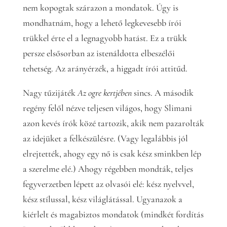
nem kopogtak szárazon a mondatok. Úgy is
mondhatnám, hogy a lehető legkevesebb írói
trükkel érte el a legnagyobb hatást. Ez a trükk
persze elsősorban az istenáldotta elbeszélői
tehetség. Az arányérzék, a higgadt írói attitűd.
Nagy tűzijáték
Az ogre kertjében
sincs. A második
regény felől nézve teljesen világos, hogy Slimani
azon kevés írók közé tartozik, akik nem pazarolták
az idejüket a felkészülésre. (Vagy legalábbis jól
elrejtették, ahogy egy nő is csak kész sminkben lép
a szerelme elé.) Ahogy régebben mondták, teljes
fegyverzetben lépett az olvasói elé: kész nyelvvel,
kész stílussal, kész világlátással. Ugyanazok a
kiérlelt és magabiztos mondatok (mindkét fordítás