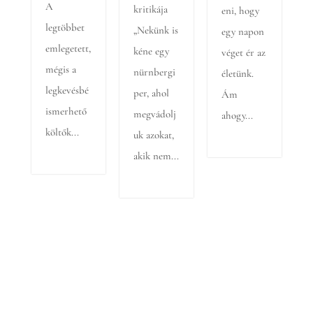
A
kritikája
eni, hogy
legtöbbet
„Nekünk is
egy napon
emlegetett,
kéne egy
véget ér az
mégis a
nürnbergi
életünk.
legkevésbé
per, ahol
Ám
ismerhető
megvádolj
ahogy...
költők...
uk azokat,
akik nem...