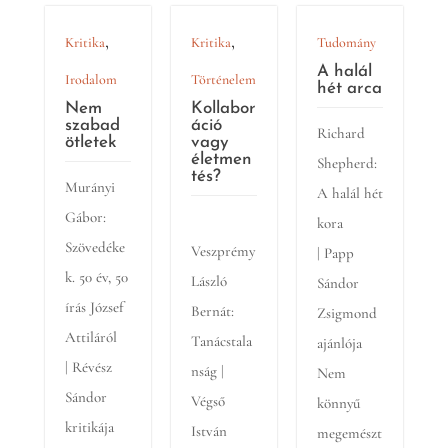
,
,
Kritika
Kritika
Tudomány
A halál
Irodalom
Történelem
hét arca
Nem
Kollabor
szabad
áció
Richard
ötletek
vagy
életmen
Shepherd:
tés?
Murányi
A halál hét
Gábor:
kora
Szövedéke
Veszprémy
| Papp
k. 50 év, 50
László
Sándor
írás József
Bernát:
Zsigmond
Attiláról
Tanácstala
ajánlója
| Révész
nság |
Nem
Sándor
Végső
könnyű
kritikája
István
megemészt