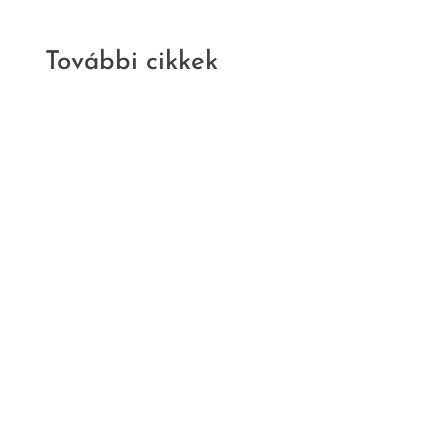
További cikkek
Kritika
Irodalom
Nem szabad
ötletek
Murányi Gábor:
Szövedékek. 50 év,
50 írás József
Attiláról | Révész
Sándor kritikája
A legtöbbet