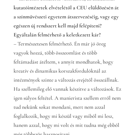
kutatóintézetek elvételétől a CEU elüldözésén át
a színművészeti egyetem átszervezéséig, vagy egy
egészen új rendszert kell majd felépíteni?
Egyáltalán felmérhető a keletkezett kár?
– Természetesen felmérhető. Én már jó öreg
vagyok hozzá, több összeomlást és több
feltámadást átéltem, s annyit mondhatok, hogy
kreatív és dinamikus korszakfordulóknál az
intézmények szinte a változás erejétől összeállnak.
Ha szellemileg elő vannak készítve a változások. Ez
igen súlyos feltétel. A manierista szellem erről nem
tud nekünk sokat mondani, mert nem azzal
foglalkozik, hogy mi készül vagy miből mi lesz,
hanem azzal, hogy mi volt és mit tudna még ebből
még többször hasznosítani.