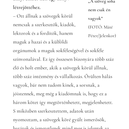
„A szöveg soha
létrejöttéhez.
nem csak én
– Ott állnak a szövegek körül
vagyok”
nemcsak a szerkesztők, kiadók,
(FOTÓ: Máté
lektorok és a fordítók, hanem
Péter/Jelenkor)
maguk a hazai és a külföldi
orgánumok a maguk sokféleségével és sokféle
színvonalával. Ez így összesen bizonyára több száz
élő és holt ember, akik a szövegek körül állnak,
több száz intézmény és vállalkozás. Őrülten hálás
vagyok, bár nem tudom kinek, a sorsnak, a
jóistennek, meg még a kiadómnak is, hogy ez a
három kötet így megtörténhetett, megjelenhetett.
S miközben szerkesztettem, adatok után
nyomoztam, a szövegek köré gyűlt ismerősök,
barátok és ismeretlenek mind meg is jelentek az