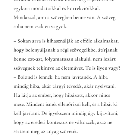
egykori mondataikkal és korrekcióikkal.
Mindazzal, ami a szövegben benne van. A szöveg
soha nem csak én vagyok.
– Sokan arra is kihasználják az efféle alkalmakat,
hogy belenyúljanak a régi szövegeikbe, átírjanak
benne ezt-azt, folyamatosan alakuló, nem lezárt
szövegnek tekintve az életművet. Te is ilyen vagy?
– Bolond is lennék, ha nem javítanék. A hiba
mindig hiba, akár tárgyi tévedés, akár nyelvtani.
Ha látja az ember, hogy hibázott, akkor nincs
mese. Mindent ismét ellenőrizni kell, és a hibát ki
kell javítani. De igyekszem mindig úgy kijavítani,
hogy az eredeti kontextus ne változzék, azaz ne
sértsem meg az anyag szövetét.