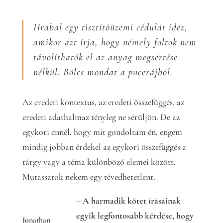
Hrabal egy tisztítóüzemi cédulát idéz,
amikor azt írja, hogy némely foltok nem
távolíthatók el az anyag megsértése
nélkül. Bölcs mondat a pucerájból.
Az eredeti kontextus, az eredeti összefüggés, az
eredeti adathalmaz tényleg ne sérüljön. De az
egykori énnél, hogy mit gondoltam én, engem
mindig jobban érdekel az egykori összefüggés a
tárgy vagy a téma különböző elemei között.
Mutassatok nekem egy tévedhetetlent.
– A harmadik kötet írásainak
egyik legfontosabb kérdése, hogy
Jonathan