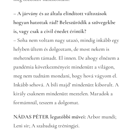
– A járvány és az általa elindított változások
hogyan hatottak rád? Beleszűrődik a szövegekbe
is, vagy csak a civil énedet érintik?
– Soha nem voltam nagy utazó, mindig inkább egy
helyben ültem és dolgoztam, de most nekem is
mehetnékem támadt. El innen. De ahogy elnézem a
pandémia következményeit mindenütt a világon,
meg nem tudnám mondani, hogy hová vágyom el.
Inkább sehová. A bili majd’ mindenütt kiborult. A
király csaknem mindenütt meztelen. Maradok a
formámnál, teszem a dolgomat.
NÁDAS PÉTER legutóbbi művei:
Arbor mundi;
Leni sír; A szabadság tréningjei.