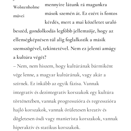
mennyire látunk rá magunkra
Wolstenholme
mások szemén át. Ez ezért is fontos
művei
kérdés, mert a mai közéletet uraló
beszéd, gondolkodás legfőbb jellemzője, hogy az
ellenségképzésen túl alig foglalkozik a másik
szemszögével, tekintetével. Nem ez jelenti amúgy
a kultúra végét?
– Nem, nem hiszem, hogy kultúrának bármiként
vége lenne, a magyar kultúrának, vagy akár a
szírnek. Ez inkább az egyik fázisa. Vannak
integratív és dezintegratív korszakok egy kultúra
történetében, vannak progresszióra és regresszióra
hajló korszakok, vannak őrületesen kreatív és
dögletesen ósdi vagy manierista korszakok, vannak
hiperaktív és statikus korszakok.