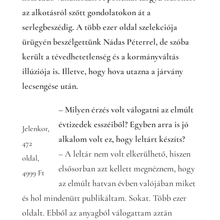
az alkotásról szőtt gondolatokon át a
serlegbeszédig. A több ezer oldal szelekciója
ürügyén beszélgettünk Nádas Péterrel, de szóba
került a tévedhetetlenség és a kormányváltás
illúziója is. Illetve, hogy hova utazna a járvány
lecsengése után.
– Milyen érzés volt válogatni az elmúlt
évtizedek esszéiből? Egyben arra is jó
Jelenkor,
alkalom volt ez, hogy leltárt készíts?
472
– A leltár nem volt elkerülhető, hiszen
oldal,
elsősorban azt kellett megnéznem, hogy
4999 Ft
az elmúlt hatvan évben valójában miket
és hol mindenütt publikáltam. Sokat. Több ezer
oldalt. Ebből az anyagból válogattam aztán