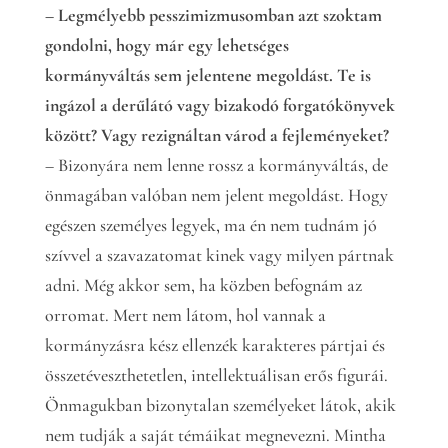
– Legmélyebb pesszimizmusomban azt szoktam
gondolni, hogy már egy lehetséges
kormányváltás sem jelentene megoldást. Te is
ingázol a derűlátó vagy bizakodó forgatókönyvek
között? Vagy rezignáltan várod a fejleményeket?
– Bizonyára nem lenne rossz a kormányváltás, de
önmagában valóban nem jelent megoldást. Hogy
egészen személyes legyek, ma én nem tudnám jó
szívvel a szavazatomat kinek vagy milyen pártnak
adni. Még akkor sem, ha közben befognám az
orromat. Mert nem látom, hol vannak a
kormányzásra kész ellenzék karakteres pártjai és
összetéveszthetetlen, intellektuálisan erős figurái.
Önmagukban bizonytalan személyeket látok, akik
nem tudják a saját témáikat megnevezni. Mintha