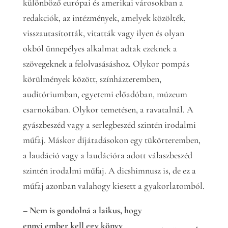
különböző európai és amerikai városokban a
redakciók, az intézmények, amelyek közölték,
visszautasították, vitatták vagy ilyen és olyan
okból ünnepélyes alkalmat adtak ezeknek a
szövegeknek a felolvasásáshoz. Olykor pompás
körülmények között, színházteremben,
auditóriumban, egyetemi előadóban, múzeum
csarnokában. Olykor temetésen, a ravatalnál. A
gyászbeszéd vagy a serlegbeszéd szintén irodalmi
műfaj. Máskor díjátadásokon egy tükörteremben,
a laudáció vagy a laudációra adott válaszbeszéd
szintén irodalmi műfaj. A dicshimnusz is, de ez a
műfaj azonban valahogy kiesett a gyakorlatomból.
– Nem is gondolná a laikus, hogy
ennyi ember kell egy könyv