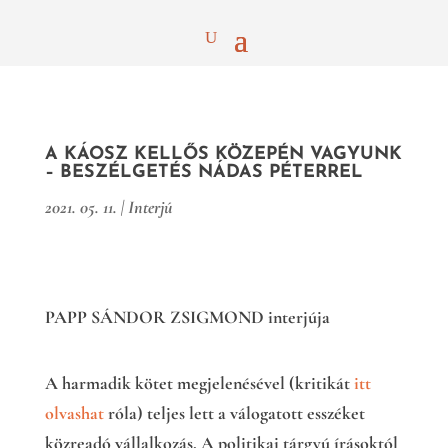
A KÁOSZ KELLŐS KÖZEPÉN VAGYUNK
– BESZÉLGETÉS NÁDAS PÉTERREL
2021. 05. 11.
|
Interjú
PAPP SÁNDOR ZSIGMOND interjúja
A harmadik kötet megjelenésével (kritikát
itt
olvashat
róla) teljes lett a válogatott esszéket
közreadó vállalkozás. A politikai tárgyú írásoktól