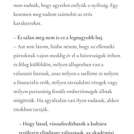
nem tudnák, hogy egyetlen esélyük a nyíltság. Egy
kezemen meg tudom számolni az erős
karaktereket.
– És talán még nem is ez a legnagyobb baj.
– Azt sem látom, hiába nézem, hogy az ellenzéki
pártoknak vajon meddig ér el a hátországuk itthon
és főleg külföldön, milyen állapotban van a
választói bázisuk, azaz milyen a szellemi és milyen
a financiális erők, milyen társadalmi rétegek vagy
milyen pattanásig feszült embertömegek állnak
mögöttük. Ha egyáltalán van ilyen tudásuk, akkor
titokban tartják.
– Hogy látod, visszafordíthatók a kultúra
területén elindított változások, az akadémiai