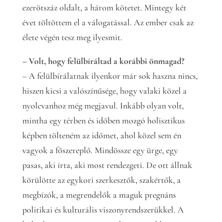
ezerötszáz oldalt, a három kötetet. Mintegy két
évet töltöttem el a válogatással. Az ember csak az
élete végén tesz meg ilyesmit.
– Volt, hogy felülbíráltad a korábbi önmagad?
– A felülbírálatnak ilyenkor már sok haszna nincs,
hiszen kicsi a valószínűsége, hogy valaki közel a
nyolcvanhoz még megjavul. Inkább olyan volt,
mintha egy térben és időben mozgó holisztikus
képben tölteném az időmet, ahol közel sem én
vagyok a főszereplő. Mindössze egy ürge, egy
pasas, aki írta, aki most rendezgeti. De ott állnak
körülötte az egykori szerkesztők, szakértők, a
megbízók, a megrendelők a maguk pregnáns
politikai és kulturális viszonyrendszerükkel. A