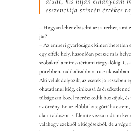
aludt, kis híján elhánytam 
esszenciája szintén értékes t
– Hogyan lehet elviselni azt a terhet, ami
jár?
– Az emberi gyarlóságok kimeríthetetlen 
egy efféle hely, hasonlóan persze más helye
szobáktól a minisztériumi tárgyalókig. Cs
pőrébben, radikálisabban, rusztikusabban 
Aki velük dolgozik, az esetek jó részében e
óhatatlanul kiég, cinikussá és érzéketlenné
túlságosan közel merészkedik hozzájuk, és
az örvény. Én az előbbi kategóriába estem,
alatt többször is. Eleinte vissza tudtam ke
valahogy ezekből a kiégésekből, de a vége f