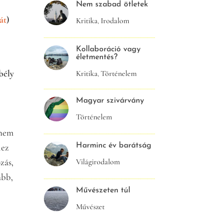
Nem szabad ötletek
kát
)
Kritika
Irodalom
,
Kollaboráció vagy
életmentés?
bély
Kritika
Történelem
,
Magyar szivárvány
Történelem
 nem
Harminc év barátság
hez
zás,
Világirodalom
ább,
Művészeten túl
Művészet