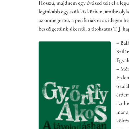
Hosszú, majdnem egy évtized telt el a legutó
leginkább egy szűk kis körben, amibe olyko
az önmegértés, a perifériák és az idegen 
beszélgettünk sikerről, a titokzatos T. J. ha
– Bal
Szilá
Egyál
– Mér
Érdem
ő tal
érdem
azt hi
már a
költé