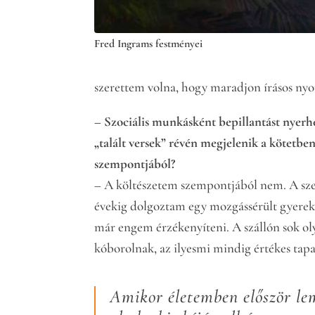
Fred Ingrams festményei
szerettem volna, hogy maradjon írásos nyom
– Szociális munkásként bepillantást nyerhe
„talált versek” révén megjelenik a kötetben
szempontjából?
– A költészetem szempontjából nem. A sze
évekig dolgoztam egy mozgássérült gyere
már engem érzékenyíteni. A szállón sok o
kóborolnak, az ilyesmi mindig értékes tapa
Amikor életemben először le