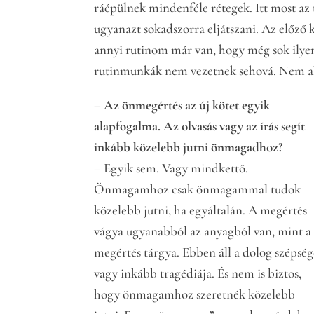
ráépülnek mindenféle rétegek. Itt most az
ugyanazt sokadszorra eljátszani. Az előző
annyi rutinom már van, hogy még sok ilyen 
rutinmunkák nem vezetnek sehová. Nem a
– Az önmegértés az új kötet egyik
alapfogalma. Az olvasás vagy az írás segít
inkább közelebb jutni önmagadhoz?
– Egyik sem. Vagy mindkettő.
Önmagamhoz csak önmagammal tudok
közelebb jutni, ha egyáltalán. A megértés
vágya ugyanabból az anyagból van, mint a
megértés tárgya. Ebben áll a dolog szépség
vagy inkább tragédiája. És nem is biztos,
hogy önmagamhoz szeretnék közelebb