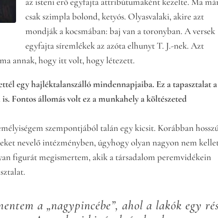
az isteni erő egyfajta attribútumaként kezelte. Ma má
csak szimpla bolond, ketyós. Olyasvalaki, akire azt
mondják a kocsmában: baj van a toronyban. A versek
egyfajta síremlékek az azóta elhunyt T. J.-nek. Azt
a annak, hogy itt volt, hogy létezett.
ttél egy hajléktalanszálló mindennapjaiba. Ez a tapasztalat a
 is. Fontos állomás volt ez a munkahely a költészeted
mélyiségem szempontjából talán egy kicsit. Korábban hossz
keket nevelő intézményben, úgyhogy olyan nagyon nem kelle
lyan figurát megismertem, akik a társadalom peremvidékein
sztalat.
mentem a „nagypincébe”, ahol a lakók egy ré