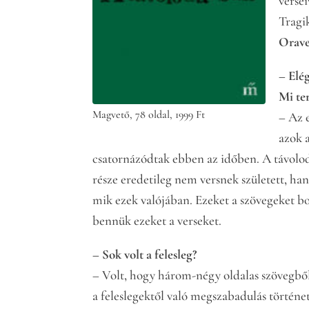
verse
Tragi
Orav
– Elég
Mi ter
Magvető, 78 oldal, 1999 Ft
– Az 
azok a
csatornázódtak ebben az időben. A távolod
része eredetileg nem versnek született, h
mik ezek valójában. Ezeket a szövegeket 
bennük ezeket a verseket.
– Sok volt a felesleg?
– Volt, hogy három-négy oldalas szövegből 
a feleslegektől való megszabadulás történ