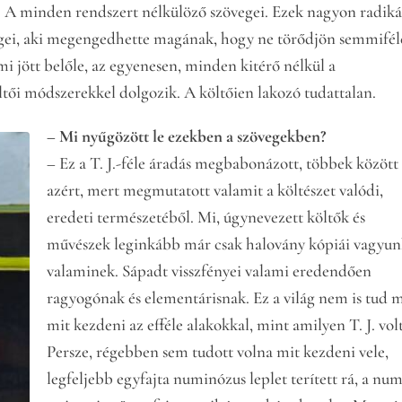
 A minden rendszert nélkülöző szövegei. Ezek nagyon radiká
egei, aki megengedhette magának, hogy ne törődjön semmifél
mi jött belőle, az egyenesen, minden kitérő nélkül a
öltői módszerekkel dolgozik. A költőien lakozó tudattalan.
– Mi nyűgözött le ezekben a szövegekben?
– Ez a T. J.-féle áradás megbabonázott, többek között
azért, mert megmutatott valamit a költészet valódi,
eredeti természetéből. Mi, úgynevezett költők és
művészek leginkább már csak halovány kópiái vagyu
valaminek. Sápadt visszfényei valami eredendően
ragyogónak és elementárisnak. Ez a világ nem is tud 
mit kezdeni az efféle alakokkal, mint amilyen T. J. volt
Persze, régebben sem tudott volna mit kezdeni vele,
legfeljebb egyfajta numinózus leplet terített rá, a nu