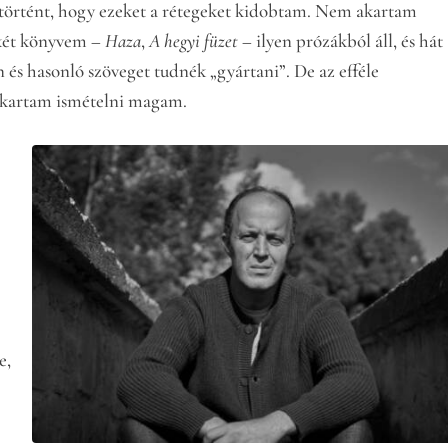
 történt, hogy ezeket a rétegeket kidobtam. Nem akartam
 két könyvem –
Haza
,
A hegyi füzet
– ilyen prózákból áll, és hát
és hasonló szöveget tudnék „gyártani”. De az efféle
kartam ismételni magam.
e,