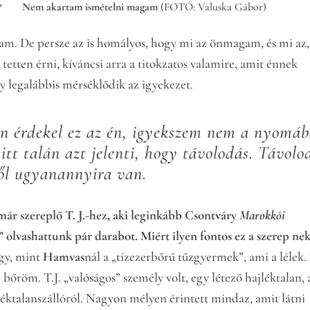
,
Nem akartam ismételni magam
(FOTÓ: Valuska Gábor)
m. De persze az is homályos, hogy mi az önmagam, és mi az,
tten érni, kíváncsi arra a titokzatos valamire, amit énnek
y legalábbis mérséklődik az igyekezet.
 érdekel ez az én, igyekszem nem a nyomá
itt talán azt jelenti, hogy távolodás. Távolo
ől ugyanannyira van.
már szereplő T. J.-hez, aki leginkább Csontváry
Marokkói
” olvashattunk pár darabot. Miért ilyen fontos ez a szerep ne
úgy, mint
Hamvas
nál a „tízezerbőrű tűzgyermek”, ami a lélek. 
bőröm. T.J. „valóságos” személy volt, egy létező hajléktalan, 
léktalanszállóról. Nagyon mélyen érintett mindaz, amit látni