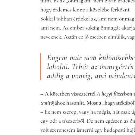
jutni. Ez az „önmagam” nem olyan érdekes
hogy érdemes lenne a közelébe férkőzni.
Sokkal jobban érdekel az, ami nem önmaga
ami nem. Az ember sokáig önmagát akarja te
neveznek. Aztán ez jó esetben elmúlik, vag
Engem már nem különösebben
loholni. Tehát az önmegértés 
addig a pontig, ami mindent
– A kötetben visszatértél
A hegyi füzet
ben 
tanító
jához hasonlít. Most a „hagyatékából
– Ez nem szerep, vagy ha mégis, hát csak 
egy bőr a tízezerből. De nem egészen az én 
volt szerencsém ismerni egy budapesti haj