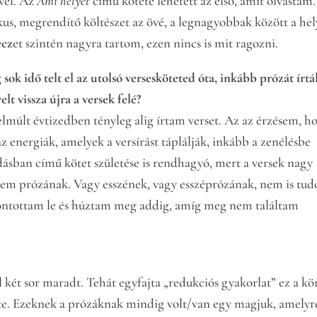
ivel. Az
Ami helyet
című kötete lehetett az első, amit olvastam.
kus, megrendítő költészet az övé, a legnagyobbak között a hel
ecz
et szintén nagyra tartom, ezen nincs is mit ragozni.
 sok idő telt el az utolsó versesköteted óta, inkább prózát írtál
elt vissza újra a versek felé?
elmúlt évtizedben tényleg alig írtam verset. Az az érzésem, h
z energiák, amelyek a versírást táplálják, inkább a zenélésbe
ásban című kötet születése is rendhagyó, mert a versek nagy
anem prózának. Vagy esszének, vagy esszéprózának, nem is tu
bontottam le és húztam meg addig, amíg meg nem találtam
két sor maradt. Tehát egyfajta „redukciós gyakorlat” ez a kö
ete. Ezeknek a prózáknak mindig volt/van egy magjuk, amelyr