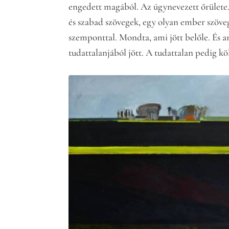
engedett magából. Az úgynevezett őrülete.
és szabad szövegek, egy olyan ember szöv
szemponttal. Mondta, ami jött belőle. És a
tudattalanjából jött. A tudattalan pedig k