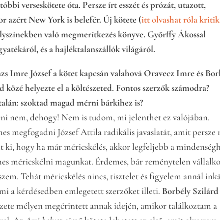
bbi verseskötete óta. Persze írt esszét és prózát, utazott,
r azért New York is belefér. Új kötete (
itt olvashat róla kriti
helyszínekben való megmerítkezés könyve. Győrffy Ákossal
gyatékáról, és a hajléktalanszállók világáról.
ázs Imre József a kötet kapcsán valahová Oravecz Imre és Bor
rd közé helyezte el a költészeted. Fontos szerzők számodra?
talán: szoktad magad mérni bárkihez is?
ni nem, dehogy! Nem is tudom, mi jelenthet ez valójában.
es megfogadni József Attila radikális javaslatát, amit persze
ált ki, hogy ha már méricskélés, akkor legfeljebb a mindenség
es méricskélni magunkat. Érdemes, bár reménytelen vállalko
szem. Tehát méricskélés nincs, tisztelet és figyelem annál ink
mi a kérdésedben emlegetett szerzőket illeti.
Borbély Szilárd
szete mélyen megérintett annak idején, amikor találkoztam a