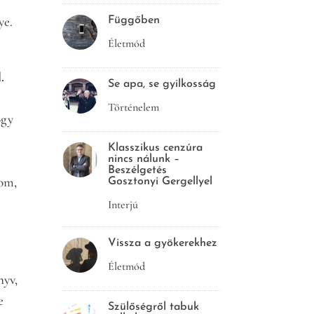
ye.
Függőben
Életmód
.
Se apa, se gyilkosság
Történelem
ogy
Klasszikus cenzúra
nincs nálunk –
Beszélgetés
dom,
Gosztonyi Gergellyel
Interjú
Vissza a gyökerekhez
Életmód
nyv,
e
Szülőségről tabuk