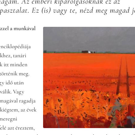
magam. Az emberi kipárolgásoknak ez az
apasztalat. Ez (is) vagy te, nézd meg magad j
 ezzel a munkával
enciklopédiája
khez, tanári
ak itt minden
történik meg.
gy idő után
 válik. Vagy
 magával ragadja
 kiégtem, az évek
cmeregni
elé azt éreztem,