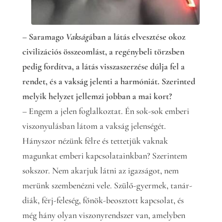
– Saramago
Vakság
ában a látás elvesztése okoz
civilizációs összeomlást, a regénybeli törzsben
pedig fordítva, a látás visszaszerzése dúlja fel a
rendet, és a vakság jelenti a harmóniát. Szerinted
melyik helyzet jellemzi jobban a mai kort?
– Engem a jelen foglalkoztat. Én sok-sok emberi
viszonyulásban látom a vakság jelenségét.
Hányszor nézünk félre és tettetjük vaknak
magunkat emberi kapcsolatainkban? Szerintem
sokszor. Nem akarjuk látni az igazságot, nem
merünk szembenézni vele. Szülő-gyermek, tanár-
diák, férj-feleség, főnök-beosztott kapcsolat, és
még hány olyan viszonyrendszer van, amelyben