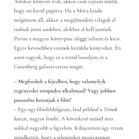
Amikor könyvet írok, akkor csak rajtam múlik,
hogy mi kerül papírra. Ha a Móra kiadó
mögöttem áll, akkor a megálmodott világok el
tudnak jutni azokhoz, akikhez el kell jutniuk.
Persze a magyar könyvpiac eléggé telített és kicsi.
Egyre kevesebben vesznek kezükbe könyveket. Én
azon vagyok, hogy ez a trend lassuljon, és a
Gutenberg-galaxis tartsa magát.
– Megfordult a fejedben, hogy valamelyik
regényedet színpadra alkalmazd? Vagy jobban
passzolna hozzájuk a film?
– Egy-egy filmfeldolgozás, lásd például a
Trónok
harcá
t, nagyot lendít. A következő műnél már
sokkal nagyobb a figyelem. Kifejezetten úgy írtam
mindkettőt, hogy a jeleneteket mozivásznon