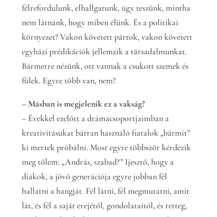
félrefordulunk, elhallgatunk, úgy teszünk, mintha
nem látnánk, hogy miben élünk. És a politikai
környezet? Vakon követett pártok, vakon követett
egyházi prédikációk jellemzik a társadalmunkat.
Bármerre nézünk, ott vannak a csukott szemek és
fülek. Egyre több van, nem?
– Másban is megjelenik ez a vakság?
– Évekkel ezelőtt a drámacsoportjaimban a
kreativitásukat bátran használó fiatalok „bármit”
ki mertek próbálni. Most egyre többször kérdezik
meg tőlem: „András, szabad?” Ijesztő, hogy a
diákok, a jövő generációja egyre jobban fél
hallatni a hangját. Fél látni, fél megmutatni, amit
lát, és fél a saját erejétől, gondolataitól, és retteg,