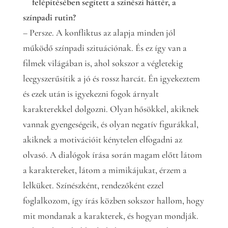
felépítésében segített a színészi háttér, a
színpadi rutin?
– Persze. A konfliktus az alapja minden jól
működő színpadi szituációnak. És ez így van a
filmek világában is, ahol sokszor a végletekig
leegyszerűsítik a jó és rossz harcát. Én igyekeztem
és ezek után is igyekezni fogok árnyalt
karakterekkel dolgozni. Olyan hősökkel, akiknek
vannak gyengeségeik, és olyan negatív figurákkal,
akiknek a motivációit kénytelen elfogadni az
olvasó. A dialógok írása során magam előtt látom
a karaktereket, látom a mimikájukat, érzem a
lelküket. Színészként, rendezőként ezzel
foglalkozom, így írás közben sokszor hallom, hogy
mit mondanak a karakterek, és hogyan mondják.