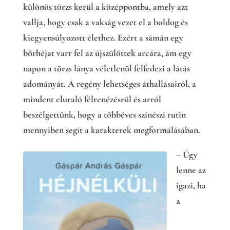
különös törzs kerül a középpontba, amely azt
vallja, hogy csak a vakság vezet el a boldog és
kiegyensúlyozott élethez. Ezért a sámán egy
bőrhéjat varr fel az újszülöttek arcára, ám egy
napon a törzs lánya véletlenül felfedezi a látás
adományát. A regény lehetséges áthallásairól, a
mindent eluraló félrenézésről és arról
beszélgettünk, hogy a többéves színészi rutin
mennyiben segít a karakterek megformálásában.
– Úgy
lenne az
igazi, ha
a