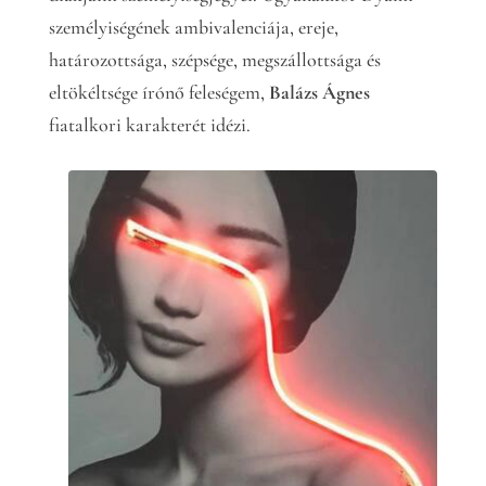
személyiségének ambivalenciája, ereje,
határozottsága, szépsége, megszállottsága és
eltökéltsége írónő feleségem,
Balázs Ágnes
fiatalkori karakterét idézi.