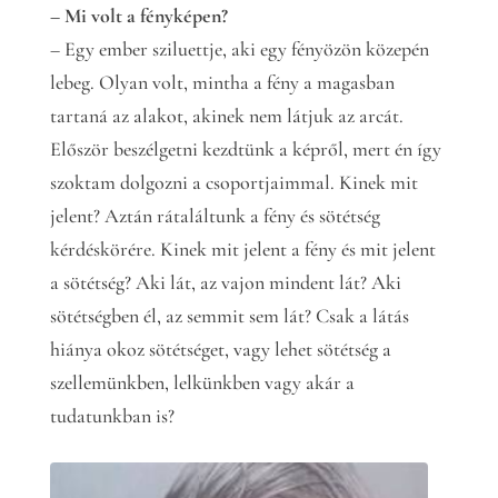
– Mi volt a fényképen?
– Egy ember sziluettje, aki egy fényözön közepén
lebeg. Olyan volt, mintha a fény a magasban
tartaná az alakot, akinek nem látjuk az arcát.
Először beszélgetni kezdtünk a képről, mert én így
szoktam dolgozni a csoportjaimmal. Kinek mit
jelent? Aztán rátaláltunk a fény és sötétség
kérdéskörére. Kinek mit jelent a fény és mit jelent
a sötétség? Aki lát, az vajon mindent lát? Aki
sötétségben él, az semmit sem lát? Csak a látás
hiánya okoz sötétséget, vagy lehet sötétség a
szellemünkben, lelkünkben vagy akár a
tudatunkban is?