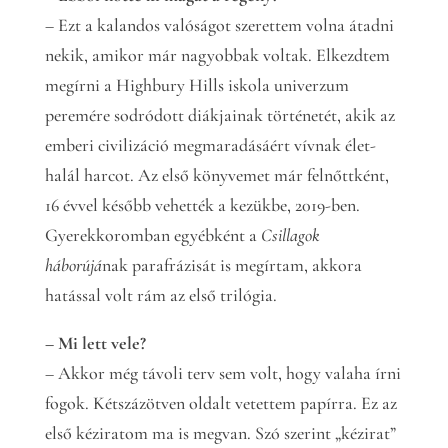
– Ezt a kalandos valóságot szerettem volna átadni
nekik, amikor már nagyobbak voltak. Elkezdtem
megírni a Highbury Hills iskola univerzum
peremére sodródott diákjainak történetét, akik az
emberi civilizáció megmaradásáért vívnak élet-
halál harcot. Az első könyvemet már felnőttként,
16 évvel később vehették a kezükbe, 2019-ben.
Gyerekkoromban egyébként a
Csillagok
háborújá
nak parafrázisát is megírtam, akkora
hatással volt rám az első trilógia.
– Mi lett vele?
– Akkor még távoli terv sem volt, hogy valaha írni
fogok. Kétszázötven oldalt vetettem papírra. Ez az
első kéziratom ma is megvan. Szó szerint „kézirat”