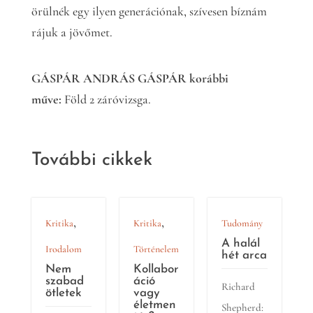
örülnék egy ilyen generációnak, szívesen bíznám
rájuk a jövőmet.
GÁSPÁR ANDRÁS GÁSPÁR korábbi
műve:
Föld 2 záróvizsga.
További cikkek
,
,
Kritika
Kritika
Tudomány
A halál
Irodalom
Történelem
hét arca
Nem
Kollabor
szabad
áció
Richard
ötletek
vagy
életmen
Shepherd: