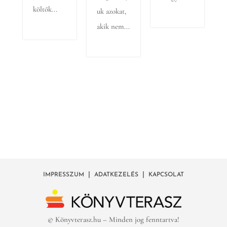
költők...
uk azokat,
akik nem...
|
|
IMPRESSZUM
ADATKEZELÉS
KAPCSOLAT
© Könyvterasz.hu – Minden jog fenntartva!