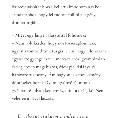
összecsapásokat hozzá kellett álmodnom a tábori
színdarabhoz, hogy fel tudjon épülni a regény
dramaturgiája.
– Miért egy lányt választottál főhősnek?
– Nem volt kérdés, hogy női főszereplőm lesz,
ugyanis fontos dramaturgiai elem, hogy a főhősöm
egyszerre gyenge és félelmetesen erős, gyámoltalan
és végletesen magabiztos, édesapja kislánya és
határozott asszony. Ám nagyon is képes kemény
döntéseket hozni. Dyami gyönyörű, mint a
gyémánt és olyan kemény is, mint a drágakő. Nem
véletlen a névválasztás.
Egyébként csaknem minden név a