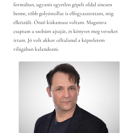
formában, ugyanis egyetlen gépelt oldal sincsen
benne, több golyóstollat is elfogyasztottam, míg
elkészült. Önző kiskamasz voltam. Magamra
csaptam a szobám ajtaját, és könyvet meg verseket
írtam. Jó volt akkor céltalanul a képzeletem
világában kalandozni.