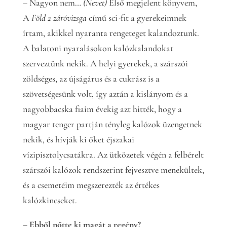
– Nagyon nem…
(Nevet)
Első megjelent könyvem,
A
Föld 2 záróvizsga
című sci-fit a gyerekeimnek
írtam, akikkel nyaranta rengeteget kalandoztunk.
A balatoni nyaralásokon kalózkalandokat
szerveztünk nekik. A helyi gyerekek, a szárszói
zöldséges, az újságárus és a cukrász is a
szövetségesünk volt, így aztán a kislányom és a
nagyobbacska fiaim évekig azt hitték, hogy a
magyar tenger partján tényleg kalózok üzengetnek
nekik, és hívják ki őket éjszakai
vízipisztolycsatákra. Az ütközetek végén a felbérelt
szárszói kalózok rendszerint fejvesztve menekültek,
és a csemetéim megszerezték az értékes
kalózkincseket.
– Ebből nőtte ki magát a regény?