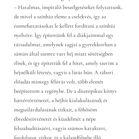
– Hatalmas, inspiráló beszélgetéseket folytattunk,
de mivel a színház eleme a cselekvés, így az
eszmefuttatásokat le kellett fordítani a színház
nyelvére. Így építettünk fel a diákjaimmal egy
társadalmat, amelynek tagjai a gyerekkorban a
sámán által szemre vart héj miatt sötétségben
élnek, és így építettük fel a hitet, amely szerint a
héjnélküli létezés, vagyis a látás bűn. A tábori
előadás mintegy félórás volt, több elemét
beépítettem a regénybe. De a disztópikus könyv
háttértörténetét, a héjhit kialakulásának és
megszilárdulásának titkait, a főhősöm
ébredéstörténetét és küzdelmét a népe
felszabadításáért, vagyis számos karaktert,
fordulatot, titkot, és a kalandfilmbe illő