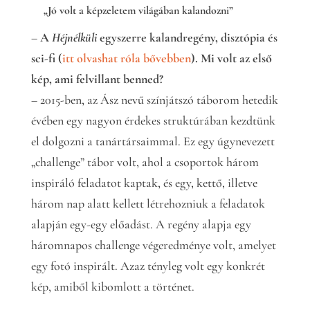
„Jó volt a képzeletem világában kalandozni”
– A
Héjnélküli
egyszerre kalandregény, disztópia és
sci-fi (
itt olvashat róla bővebben
). Mi volt az első
kép, ami felvillant benned?
– 2015-ben, az Ász nevű színjátszó táborom hetedik
évében egy nagyon érdekes struktúrában kezdtünk
el dolgozni a tanártársaimmal. Ez egy úgynevezett
„challenge” tábor volt, ahol a csoportok három
inspiráló feladatot kaptak, és egy, kettő, illetve
három nap alatt kellett létrehozniuk a feladatok
alapján egy-egy előadást. A regény alapja egy
háromnapos challenge végeredménye volt, amelyet
egy fotó inspirált. Azaz tényleg volt egy konkrét
kép, amiből kibomlott a történet.