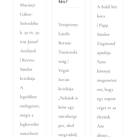
tés?
Murányi
A halál hét
Gábor:
kora
Szövedéke
Veszprémy
| Papp
k. 50 év, 50
László
Sándor
írás József
Bernát:
Zsigmond
Attiláról
Tanácstala
ajánlója
| Révész
nság |
Nem
Sándor
Végső
könnyű
kritikája
István
megemészt
A
kritikája
eni, hogy
legtöbbet
„Nekünk is
egy napon
emlegetett,
kéne egy
véget ér az
mégis a
nürnbergi
életünk.
legkevésbé
per, ahol
Ám
ismerhető
megvádolj
ahogy...