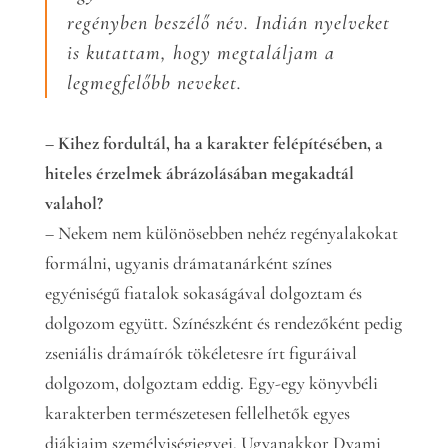
regényben beszélő név. Indián nyelveket
is kutattam, hogy megtaláljam a
legmegfelőbb neveket.
– Kihez fordultál, ha a karakter felépítésében, a
hiteles érzelmek ábrázolásában megakadtál
valahol?
– Nekem nem különösebben nehéz regényalakokat
formálni, ugyanis drámatanárként színes
egyéniségű fiatalok sokaságával dolgoztam és
dolgozom együtt. Színészként és rendezőként pedig
zseniális drámaírók tökéletesre írt figuráival
dolgozom, dolgoztam eddig. Egy-egy könyvbéli
karakterben természetesen fellelhetők egyes
diákjaim személyiségjegyei. Ugyanakkor Dyami