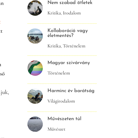
an
Nem szabad ötletek
Kritika
Irodalom
,
t
tt
Kollaboráció vagy
életmentés?
Kritika
Történelem
,
Magyar szivárvány
n
Történelem
lső
Harminc év barátság
juk,
Világirodalom
Művészeten túl
Művészet