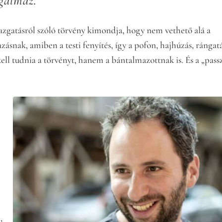
ogalmaz.
zgatásról szóló törvény kimondja, hogy nem vethető alá a
ásnak, amiben a testi fenyítés, így a pofon, hajhúzás, rángatá
l tudnia a törvényt, hanem a bántalmazottnak is. És a „pass
,