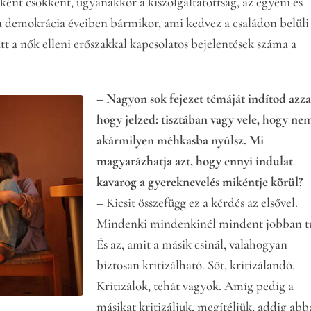
ént csökkent, ugyanakkor a kiszolgáltatottság, az egyéni és
 a demokrácia éveiben bármikor, ami kedvez a családon belüli
tt a nők elleni erőszakkal kapcsolatos bejelentések száma a
– Nagyon sok fejezet témáját indítod azza
hogy jelzed: tisztában vagy vele, hogy ne
akármilyen méhkasba nyúlsz. Mi
magyarázhatja azt, hogy ennyi indulat
kavarog a gyereknevelés mikéntje körül?
– Kicsit összefügg ez a kérdés az elsővel.
Mindenki mindenkinél mindent jobban t
És az, amit a másik csinál, valahogyan
biztosan kritizálható. Sőt, kritizálandó.
Kritizálok, tehát vagyok. Amíg pedig a
másikat kritizáljuk, megítéljük, addig ab