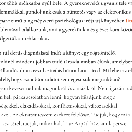
or több méhkasba nyúl bele. A gyereknevelés ugyanis tele v
ilemmákkal, gondoljunk csak a büntetés vagy az elektronikus
apara
című blog népszerű pszichológus írója új könyvében
(it
blémával találkozunk, ami a gyerekünk 0 és 9 éves kora közö
ülgettük a méhkasokat.
túl derűs diagnózissal indít a könyv: egy rögtönítélő,
nkinél mindent jobban tudó társadalomban élünk, amelybe
 állandósult a rosszul csinálás bűntudata – írod. Mi lehet az e
 afelé, hogy ezt a bűntudatot semlegesítsük magunkban?
yon keveset tudunk magunkról és a másikról. Nem igazán tud
n kell párkapcsolatban lenni, hogyan küzdjünk meg a
égekkel, elakadásokkal, konfliktusokkal, változásokkal,
ekkel. Az oktatást teszem ezekért felelőssé. Tudjuk, hogy mi a
rasz-tétel, tudjuk, mikor halt ki az Árpád-ház, amik persze