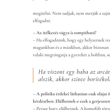
megítélni. Nem tudjuk, nem merjük a saját 
elfogadni.
– Az ítélkezés vágya is tompítható?
– Ha elfogadnánk, hogy egy helyzetnek re
magunkban és a másikban, akkor biztosan k
valaki megrángatja a gyerekét a boltban, s
Ha viszont egy baba az arcá
alszik, akkor szinte borítéko
– A politika érdekei láthatóan csak olajat
kérdésében. Elülhetnek-e ezek a gerjeszt
– Persze hogy elülhetnek. A homofób törvé