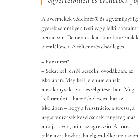
egyértelműen és érthetően f
A gyermekek védelméről és a gyámügyi iga
gyerek semmilyen testi vagy lelki bántalmaz
benne van. De nemcsak a bántalmazónak kel
szemlélőnek. A felismerés elsődleges.
– És ezután?
– Sokat kell erről beszélni óvodákban, az
iskolában. Meg kell jelennie ennek
mesekönyvekben, beszélgetésekben. Meg
kell tanulni – ha máshol nem, hát az
iskolában – hogy a frusztráció, a stressz, a
negatív érzések kezelésének rengeteg más
módja is van, mint az agresszió. Áttörést
talán az is hozhat, ha elgondolkozunk azon