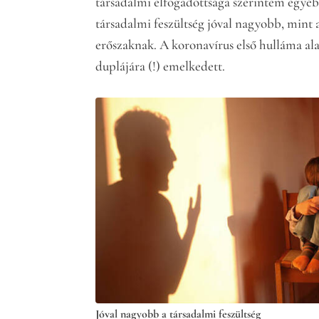
társadalmi elfogadottsága szerintem egyébk
társadalmi feszültség jóval nagyobb, mint
erőszaknak. A koronavírus első hulláma ala
duplájára (!) emelkedett.
Jóval nagyobb a társadalmi feszültség