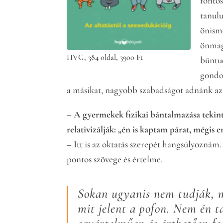
fonto
tanul
önisme
önmag
HVG, 384 oldal, 3900 Ft
bűntud
gondol
a másikat, nagyobb szabadságot adnánk az
– A gyermekek fizikai bántalmazása tekint
relativizálják: „én is kaptam párat, mégis 
– Itt is az oktatás szerepét hangsúlyoznám
pontos szövege és értelme.
Sokan ugyanis nem tudják, m
mit jelent a pofon. Nem én t