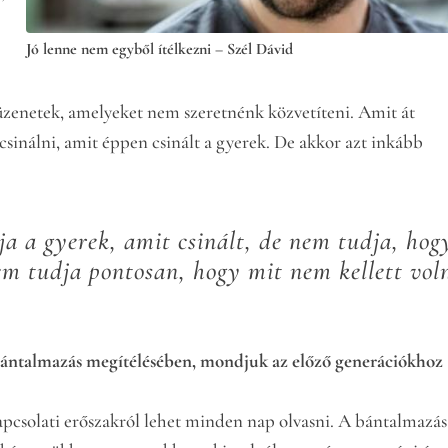
Jó lenne nem egyből ítélkezni – Szél Dávid
 üzenetek, amelyeket nem szeretnénk közvetíteni. Amit át
csinálni, amit éppen csinált a gyerek. De akkor azt inkább
ja a gyerek, amit csinált, de nem tudja, hog
 sem tudja pontosan, hogy mit nem kellett vol
 a bántalmazás megítélésében, mondjuk az előző generációkhoz
apcsolati erőszakról lehet minden nap olvasni. A bántalmazás