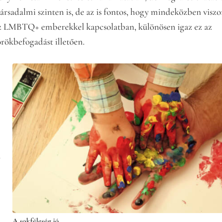
 társadalmi szinten is, de az is fontos, hogy mindeközben viszo
z LMBTQ+ emberekkel kapcsolatban, különösen igaz ez az
rökbefogadást illetően.
,
A sokféleség jó