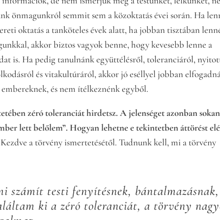
s információk, de nem ismerjük meg a testünket, lelkünket, 
unk önmagunkról semmit sem a közoktatás évei során. Ha len
reti oktatás a tanköteles évek alatt, ha jobban tisztában len
unkkal, akkor biztos vagyok benne, hogy kevesebb lenne a
at is. Ha pedig tanulnánk együttélésről, toleranciáról, nyitot
kodásról és vitakultúráról, akkor jó eséllyel jobban elfogadn
 embereknek, és nem ítélkeznénk egyből.
etében zéró toleranciát hirdetsz. A jelenséget azonban soka
ember lett belőlem”. Hogyan lehetne e tekintetben áttörést elé
. Kezdve a törvény ismertetésétől. Tudnunk kell, mi a törvény
i számít testi fenyítésnek, bántalmazásnak,
aláltam ki a zéró toleranciát, a törvény nag