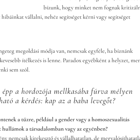
bízunk, hogy minket nem fognak kritizáln
hibáinkat vállalni, nehéz segítséget kérni vagy segítséget
ngeteg megoldási módja van, nemcsak egyféle, ha bíznánk
evesebb ítélkezés is lenne. Paradox egyébként a helyzet, mer
enki sem szól.
t épp a hordozója mellkasába fúrva mélyen
lható a kérdés: kap az a baba levegőt?
 öntenek a tűzre, például a gender vagy a homoszexualitás
ett hullámok a társadalomban vagy az egyénben?
ny nemcsak kirekesztő és vállalhatatlan, de megvalósíthatatl