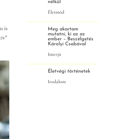
nélkül
Életmód
s is
Meg akartam
mutatni, ki az az
zív”
ember – Beszélgetés
Károlyi Csabával
Interjú
Életvégi történetek
Irodalom