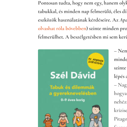
Pontosan tudta, hogy nem egy, hanem olyk
tabukkal, és minden nap felmerülő, éles d
eszközök használatának kérdéseire. Az
Ap
olvashat róla bővebben
) szinte minden pro
felmerülhet. A beszélgetésben mi sem ker
– Nem 
minde
szinte
lépés
– Nag
hogya
nehézs
krízis
Pitago