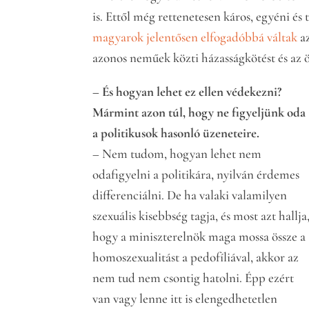
is. Ettől még rettenetesen káros, egyéni és
magyarok jelentősen elfogadóbbá váltak
a
azonos neműek közti házasságkötést és az ö
– És hogyan lehet ez ellen védekezni?
Mármint azon túl, hogy ne figyeljünk oda
a politikusok hasonló üzeneteire.
– Nem tudom, hogyan lehet nem
odafigyelni a politikára, nyilván érdemes
differenciálni. De ha valaki valamilyen
szexuális kisebbség tagja, és most azt hallja
hogy a miniszterelnök maga mossa össze a
homoszexualitást a pedofíliával, akkor az
nem tud nem csontig hatolni. Épp ezért
van vagy lenne itt is elengedhetetlen