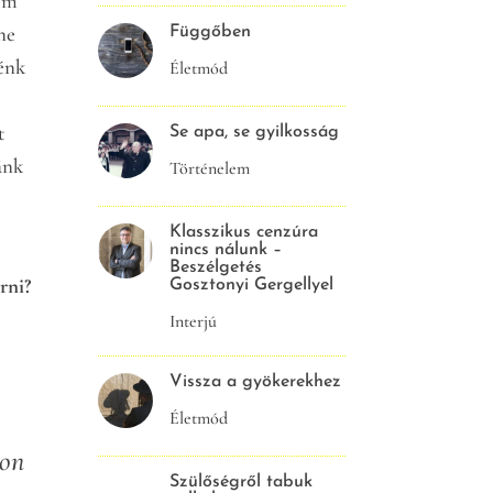
nem
ne
Függőben
nénk
Életmód
t
Se apa, se gyilkosság
ánk
Történelem
Klasszikus cenzúra
n
nincs nálunk –
Beszélgetés
rni?
Gosztonyi Gergellyel
Interjú
Vissza a gyökerekhez
Életmód
yon
Szülőségről tabuk