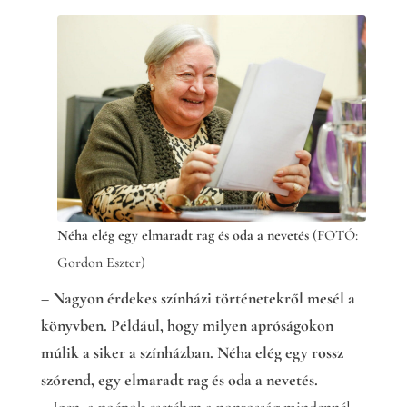
Néha elég egy elmaradt rag és oda a nevetés
(FOTÓ:
Gordon Eszter)
– Nagyon érdekes színházi történetekről mesél a
könyvben. Például, hogy milyen apróságokon
múlik a siker a színházban. Néha elég egy rossz
szórend, egy elmaradt rag és oda a nevetés.