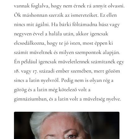
vannak foglalva, hogy nem érnek rá annyit olvasni.
Ők máshonnan szerzik az ismereteiket. Ez ellen
nincs mit ágálni. Ha bárki föltámadna húsz vagy
negyven évvel a halála után, akkor igencsak
elcsodálkozna, hogy te jó isten, most éppen ki
számít műveltnek és milyen szempontok alapján.
Én például igencsak műveletlennek számítanék egy
18. vagy 17. századi ember szemében, mert gőzöm
sincs a latin nyelvről. Pedig nem is olyan rég a
görög és a latin még kötelező volt a
gimnáziumban, és a latin volt a műveltség nyelve.