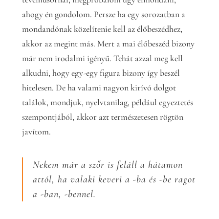
ahogy én gondolom. Persze ha egy sorozatban a
mondandónak közelítenie kell az élőbeszédhez,
akkor az megint más. Mert a mai élőbeszéd bizony
már nem irodalmi igényű. Tehát azzal meg kell
alkudni, hogy egy-egy figura bizony így beszél
hitelesen. De ha valami nagyon kirívó dolgot
találok, mondjuk, nyelvtanilag, például egyeztetés
szempontjából, akkor azt természetesen rögtön
javítom.
Nekem már a szőr is feláll a hátamon
attól, ha valaki keveri a -ba és -be ragot
a -ban, -bennel.