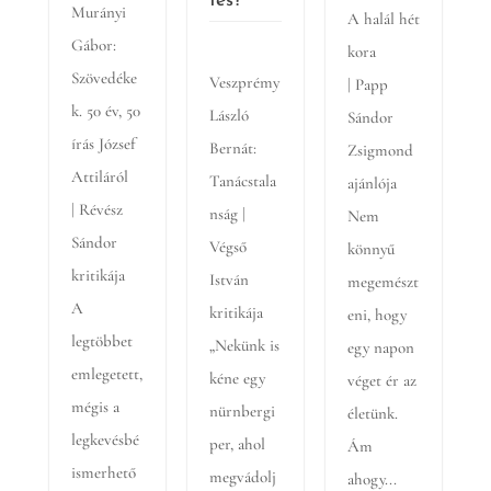
tés?
Murányi
A halál hét
Gábor:
kora
Szövedéke
Veszprémy
| Papp
k. 50 év, 50
László
Sándor
írás József
Bernát:
Zsigmond
Attiláról
Tanácstala
ajánlója
| Révész
nság |
Nem
Sándor
Végső
könnyű
kritikája
István
megemészt
A
kritikája
eni, hogy
legtöbbet
„Nekünk is
egy napon
emlegetett,
kéne egy
véget ér az
mégis a
nürnbergi
életünk.
legkevésbé
per, ahol
Ám
ismerhető
megvádolj
ahogy...