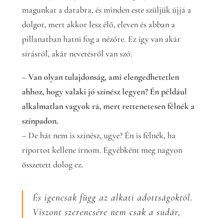
magunkat a darabra, és minden este szüljük újjá a
dolgot, mert akkor lesz élő, eleven és abban a
pillanatban hatni fog a nézőre. Ez így van akár
sírásról, akár nevetésről van szó.
– Van olyan tulajdonság, ami elengedhetetlen
ahhoz, hogy valaki jó színész legyen? Én például
alkalmatlan vagyok rá, mert rettenetesen félnék a
színpadon.
– De hát nem is színész, ugye? Én is félnék, ha
riportot kellene írnom. Egyébként meg nagyon
összetett dolog ez.
És igencsak függ az alkati adottságoktól.
Viszont szerencsére nem csak a sudár,