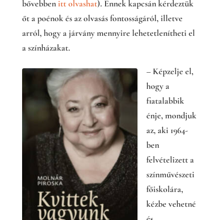
bővebben
itt olvashat
). Ennek kapcsán kérdeztük
őt a poénok és az olvasás fontosságáról, illetve
arról, hogy a járvány mennyire lehetetlenítheti el
a színházakat.
– Képzelje el,
hogy a
fiatalabbik
énje, mondjuk
az, aki 1964-
ben
felvételizett a
színművészeti
főiskolára,
kézbe vehetné
és