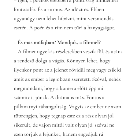
– Igen, a poénok esetében a pontosság mindennél
fontosabb. És a ritmus. Az időzítés. Ebben
ugyanúgy nem lehet hibázni, mint versmondás
esetén. A poén és a rím nem tűri a hanyagságot.
– És más műfajban? Mondjuk, a filmnél?
– A filmet ugye kis részletekben veszik föl, és utána
a rendező dolga a vágás. Könnyen lehet, hogy
ilyenkor pont az a jelenet rövidül meg vagy esik ki,
amit az ember a legjobban szeretett. Szóval, nehéz
megmondani, hogy a kamera előtt épp mi
számított jónak. A dráma is más. Fontos a
pillanatnyi ráhangoltság. Vagyis az ember ne azon
töprengjen, hogy tegnap este ez a rész olyan jól
sikerült, de vajon mitől volt olyan jó, szóval ne
ezen törjük a fejünket, hanem engedjük rá