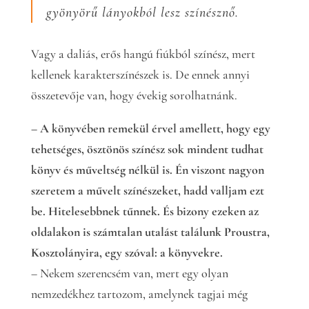
gyönyörű lányokból lesz színésznő.
Vagy a daliás, erős hangú fiúkból színész, mert
kellenek karakterszínészek is. De ennek annyi
összetevője van, hogy évekig sorolhatnánk.
– A könyvében remekül érvel amellett, hogy egy
tehetséges, ösztönös színész sok mindent tudhat
könyv és műveltség nélkül is. Én viszont nagyon
szeretem a művelt színészeket, hadd valljam ezt
be. Hitelesebbnek tűnnek. És bizony ezeken az
oldalakon is számtalan utalást találunk Proustra,
Kosztolányira, egy szóval: a könyvekre.
– Nekem szerencsém van, mert egy olyan
nemzedékhez tartozom, amelynek tagjai még