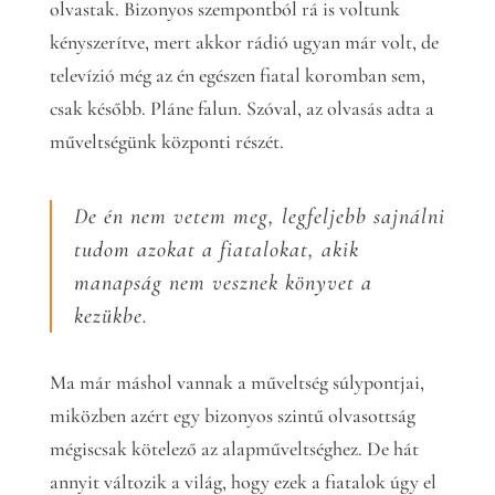
olvastak. Bizonyos szempontból rá is voltunk
kényszerítve, mert akkor rádió ugyan már volt, de
televízió még az én egészen fiatal koromban sem,
csak később. Pláne falun. Szóval, az olvasás adta a
műveltségünk központi részét.
De én nem vetem meg, legfeljebb sajnálni
tudom azokat a fiatalokat, akik
manapság nem vesznek könyvet a
kezükbe.
Ma már máshol vannak a műveltség súlypontjai,
miközben azért egy bizonyos szintű olvasottság
mégiscsak kötelező az alapműveltséghez. De hát
annyit változik a világ, hogy ezek a fiatalok úgy el