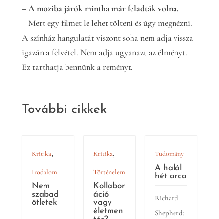
– A moziba járók mintha már feladták volna.
– Mert egy filmet le lehet tölteni és úgy megnézni.
A színház hangulatát viszont soha nem adja vissza
igazán a felvétel. Nem adja ugyanazt az élményt.
Ez tarthatja bennünk a reményt.
További cikkek
,
,
Kritika
Kritika
Tudomány
A halál
Irodalom
Történelem
hét arca
Nem
Kollabor
szabad
áció
Richard
ötletek
vagy
életmen
Shepherd: