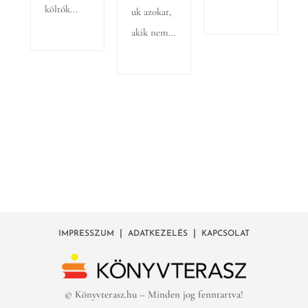
költők...
uk azokat,
akik nem...
|
|
IMPRESSZUM
ADATKEZELÉS
KAPCSOLAT
© Könyvterasz.hu – Minden jog fenntartva!