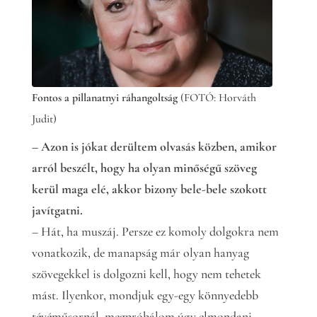
Fontos a pillanatnyi ráhangoltság
(FOTÓ: Horváth
Judit)
– Azon is jókat derültem olvasás közben, amikor
arról beszélt, hogy ha olyan minőségű szöveg
kerül maga elé, akkor bizony bele-bele szokott
javítgatni.
– Hát, ha muszáj. Persze ez komoly dolgokra nem
vonatkozik, de manapság már olyan hanyag
szövegekkel is dolgozni kell, hogy nem tehetek
mást. Ilyenkor, mondjuk egy-egy könnyedebb
tévéműsornál, megpróbálom úgy elmondani,