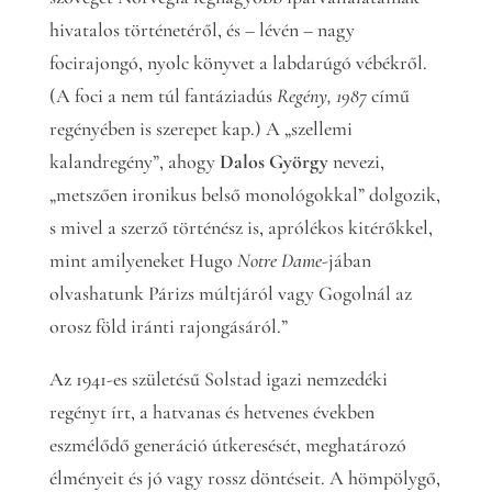
hivatalos történetéről, és – lévén – nagy
focirajongó, nyolc könyvet a labdarúgó vébékről.
(A foci a nem túl fantáziadús
Regény, 1987
című
regényében is szerepet kap.) A „szellemi
kalandregény”, ahogy
Dalos György
nevezi,
„metszően ironikus belső monológokkal” dolgozik,
s mivel a szerző történész is, aprólékos kitérőkkel,
mint amilyeneket Hugo
Notre Dame
-jában
olvashatunk Párizs múltjáról vagy Gogolnál az
orosz föld iránti rajongásáról.”
Az 1941-es születésű Solstad igazi nemzedéki
regényt írt, a hatvanas és hetvenes években
eszmélődő generáció útkeresését, meghatározó
élményeit és jó vagy rossz döntéseit. A hömpölygő,