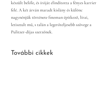
készült belőle, és íróját elindította a fényes karrier
felé. A két árván maradt kislány és különc
nagynénjük története finoman építkező, lírai,
letisztult mű, s talán a legerőteljesebb szövege a
Pulitzer-díjas szerzőnek.
További cikkek
Kritika
Irodalom
Nem szabad
ötletek
Murányi Gábor: