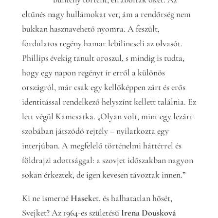
eltűnés nagy hullámokat ver, ám a rendőrség nem
bukkan hasznavehető nyomra. A feszült,
fordulatos regény hamar lebilincseli az olvasót.
Phillips évekig tanult oroszul, s mindig is tudta,
hogy egy napon regényt ír erről a különös
országról, már csak egy kellőképpen zárt és erős
identitással rendelkező helyszínt kellett találnia. Ez
lett végül Kamcsatka. „Olyan volt, mint egy lezárt
szobában játszódó rejtély – nyilatkozta egy
interjúban. A megfelelő történelmi háttérrel és
földrajzi adottsággal: a szovjet időszakban nagyon
sokan érkeztek, de igen kevesen távoztak innen.”
Ki ne ismerné
Hasek
et, és halhatatlan hősét,
Svejket? Az 1964-es születésű
Irena Dousková