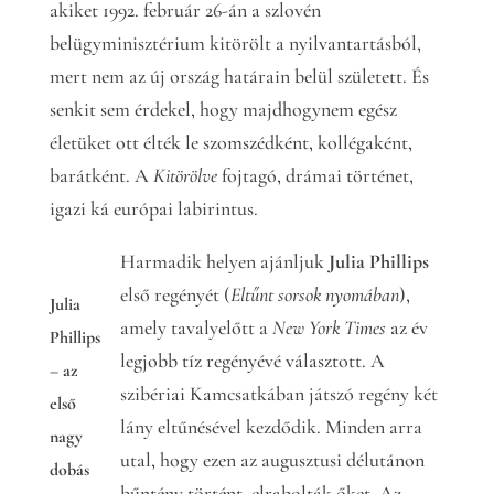
akiket 1992. február 26-án a szlovén
belügyminisztérium kitörölt a nyilvantartásból,
mert nem az új ország határain belül született. És
senkit sem érdekel, hogy majdhogynem egész
életüket ott élték le szomszédként, kollégaként,
barátként. A
Kitörölve
fojtagó, drámai történet,
igazi ká európai labirintus.
Harmadik helyen ajánljuk
Julia Phillips
első regényét (
Eltűnt sorsok nyomában
),
Julia
amely tavalyelőtt a
New York Times
az év
Phillips
legjobb tíz regényévé választott. A
– az
szibériai Kamcsatkában játszó regény két
első
lány eltűnésével kezdődik. Minden arra
nagy
utal, hogy ezen az augusztusi délutánon
dobás
bűntény történt, elrabolták őket. Az