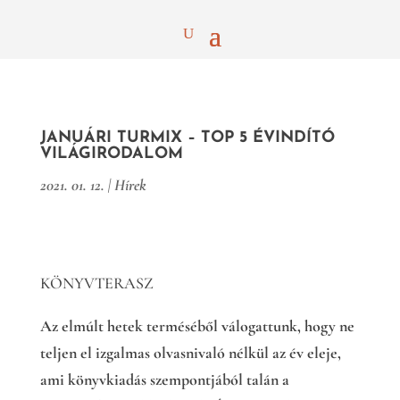
JANUÁRI TURMIX – TOP 5 ÉVINDÍTÓ
VILÁGIRODALOM
2021. 01. 12.
|
Hírek
KÖNYVTERASZ
Az elmúlt hetek terméséből válogattunk, hogy ne
teljen el izgalmas olvasnivaló nélkül az év eleje,
ami könyvkiadás szempontjából talán a