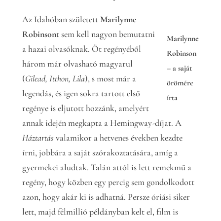
Az Idahóban született
Marilynne
Robinson
t sem kell nagyon bemutatni
Marilynne
a hazai olvasóknak. Öt regényéből
Robinson
három már olvasható magyarul
– a saját
(
Gilead, Itthon, Lila
), s most már a
örömére
legendás, és igen sokra tartott első
írta
regénye is eljutott hozzánk, amelyért
annak idején megkapta a Hemingway-díjat. A
Háztartás
valamikor a hetvenes években kezdte
írni, jobbára a saját szórakoztatására, amíg a
gyermekei aludtak. Talán attól is lett remekmű a
regény, hogy közben egy percig sem gondolkodott
azon, hogy akár ki is adhatná. Persze óriási siker
lett, majd félmillió példányban kelt el, film is