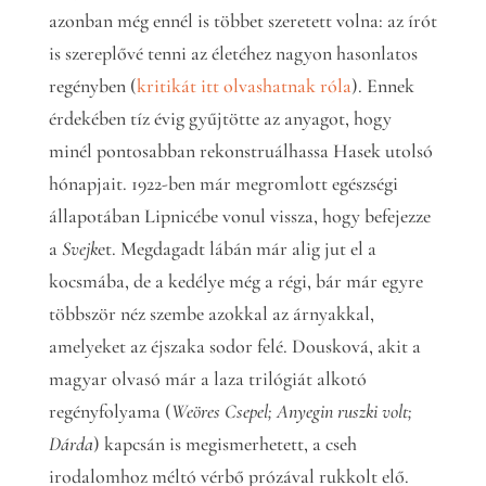
azonban még ennél is többet szeretett volna: az írót
is szereplővé tenni az életéhez nagyon hasonlatos
regényben (
kritikát itt olvashatnak róla
). Ennek
érdekében tíz évig gyűjtötte az anyagot, hogy
minél pontosabban rekonstruálhassa Hasek utolsó
hónapjait. 1922-ben már megromlott egészségi
állapotában Lipnicébe vonul vissza, hogy befejezze
a
Svejk
et. Megdagadt lábán már alig jut el a
kocsmába, de a kedélye még a régi, bár már egyre
többször néz szembe azokkal az árnyakkal,
amelyeket az éjszaka sodor felé. Dousková, akit a
magyar olvasó már a laza trilógiát alkotó
regényfolyama (
Weöres Csepel; Anyegin ruszki volt;
Dárda
) kapcsán is megismerhetett, a cseh
irodalomhoz méltó vérbő prózával rukkolt elő.