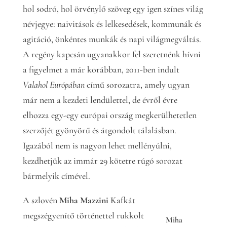
hol sodró, hol örvénylő szöveg egy igen színes világ
névjegye: naivitások és lelkesedések, kommunák és
agitáció, önkéntes munkák és napi világmegváltás.
A regény kapcsán ugyanakkor fel szeretnénk hívni
a figyelmet a már korábban, 2011-ben indult
Valahol Európában
című sorozatra, amely ugyan
már nem a kezdeti lendülettel, de évről évre
elhozza egy-egy európai ország megkerülhetetlen
szerzőjét gyönyörű és átgondolt tálalásban.
Igazából nem is nagyon lehet mellényúlni,
kezdhetjük az immár 29 kötetre rúgó sorozat
bármelyik címével.
A szlovén
Miha Mazzini
Kafkát
megszégyenítő történettel rukkolt
Miha