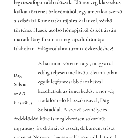
legvisszafogottabb időszak. Élő norvég klasszikus,
kafkai történet Szlovéniából, egy amerikai szerző
a szibériai Kamcsatka tájaira kalauzol, vérbő
történet Hasek utolsó hónapjairól és két árván
maradt lány finoman megrajzolt drámája
Idahóban. Világirodalmi turmix évkezdéshez!
A harminc kötetre rúgó, magyarul
eddig teljesen mellőzött életmű talán
Dag
egyik legfontosabb darabjával
Solstad –
kezdhetjük az ismerkedést a norvég
az élő
irodalom élő klasszikusával,
Dag
klasszikus
Solstad
dal. A szerző személye és
érdeklődési köre is meglehetősen sokszínű:
ugyanúgy írt drámát és esszét, dokumentarista
szöveget Norvégia legnagyobb iparvállalatainak