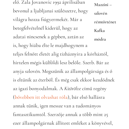
elő. Zala Jovanovic 1992 áprilisában
Mazzini –
bevonul a ljubljanai szülészetre, hogy
szlovén
világra hozza fiúgyermekét. Már a
rémtörténet
betegfelvételnél kiderül, hogy az
Kafka
adatai nincsenek a gépben, aztán az
módra
is, hogy hiába élte le majdhogynem a
teljes felnőtt életét alig tízháznyira a kórháztól,
hirtelen mégis külföldi lesz belőle. Szerb. Bár az
anyja szlovén. Megszűnik az állampolgársága és ő
is eltűnik az éterből. És még csak ekkor kezdődnek
az igazi bonyodalmak. A
Kitörölve
című regény
(
bővebben itt olvashat róla
), bár első hallásra
annak tűnik, igen messze van a tudományos
fantasztikumtól. Szerzője annak a több mint 25
ezer állampolgárnak állított emléket a könyvével,