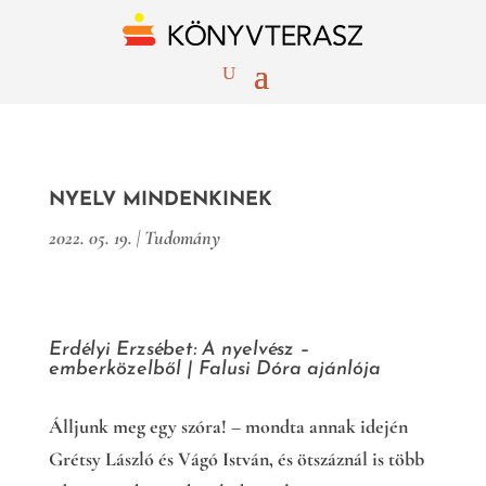
NYELV MINDENKINEK
2022. 05. 19.
|
Tudomány
Erdélyi Erzsébet: A nyelvész –
emberközelből
|
Falusi Dóra ajánlója
Álljunk meg egy szóra! – mondta annak idején
Grétsy László és Vágó István, és ötszáznál is több