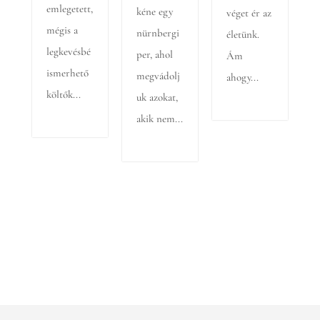
emlegetett,
kéne egy
véget ér az
mégis a
nürnbergi
életünk.
legkevésbé
per, ahol
Ám
ismerhető
megvádolj
ahogy...
költők...
uk azokat,
akik nem...