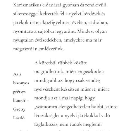
Karizmatikus előadásai gyorsan és rendkívüli
sikerességgel keltették fel a nyelvi kérdések és
játékok iránti közfigyelmet tévében, rádióban,
nyomtatott sajtóban egyaránt. Mindezt olyan
nyugtalan évtizedekben, amelyekre ma már
megosztóan emlékezünk.
A kötetből többek között
megtudhatjuk, miért ragaszkodott
Az a
mindig ahhoz, hogy csak vendég
bizonyos
nyelvészként készítsen műsort, miért
grétsys
mondja azt a mai napig, hogy
humor –
„számomra elengedhetetlen hobbi, szinte
Grétsy
létszükséglet a nyelvi játékokkal való
László
foglalkozás, nem tudok meglenni