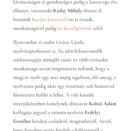
kíváncsiságot és gondosságot pedig a lassan egy éve
elhunyt, városvédő
Ráday Mihály
ültette el
bennünk (
utolsó kötetéről
mi is írtunk,
munkásságáról pedig
itt beszélgettünk
vele).
Ilyen ember és tudós Grétsy László
nyelvészprofesszor is. Az idén kilencvenedik
születésnapját ünneplő tanár úr több évtizedes
munkássága során megmutatta nekünk, hogy a
magyar nyelv egy mai napig izgalmas, élő anyag, a
nyelvészet pedig akár egy ösztönző, sok humorral
fűszerezett hobbi is lehet. A vele készült
interjúkötetben (amelynek előszavát
Koltói Ádám
kollégája jegyzi) a szintén nyelvész
Erdélyi
Erzsébet
kérdezi családról, magánéletről. Arról,
hogy figyelme miért fordult a költészettől a