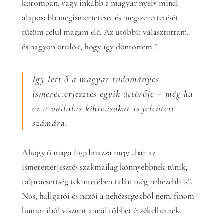
koromban, vagy inkább a magyar nyelv minél
alaposabb megismertetését és megszerettetését
tűzöm célul magam elé. Az utóbbit választottam,
és nagyon örülök, hogy így döntöttem.”
Így lett ő a magyar tudományos
ismeretterjesztés egyik úttörője – még ha
ez a vállalás kihívásokat is jelentett
számára.
Ahogy ő maga fogalmazza meg: „bár az
ismeretterjesztés szakmailag könnyebbnek tűnik,
talpraesettség tekintetében talán még nehezebb is”.
Nos, hallgatói és nézői a nehézségekből nem, finom
humorából viszont annál többet érzékelhetnek.