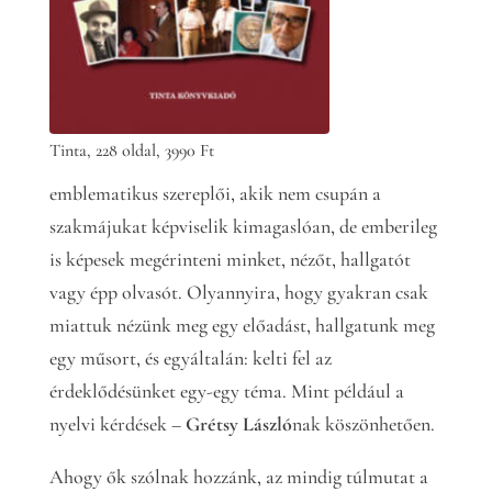
Tinta, 228 oldal, 3990 Ft
emblematikus szereplői, akik nem csupán a
szakmájukat képviselik kimagaslóan, de emberileg
is képesek megérinteni minket, nézőt, hallgatót
vagy épp olvasót. Olyannyira, hogy gyakran csak
miattuk nézünk meg egy előadást, hallgatunk meg
egy műsort, és egyáltalán: kelti fel az
érdeklődésünket egy-egy téma. Mint például a
nyelvi kérdések –
Grétsy László
nak köszönhetően.
Ahogy ők szólnak hozzánk, az mindig túlmutat a