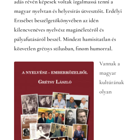
adás révén képesek voltak izgalmassá tenni a
magyar nyelvtan és helyesírás útvesztőit. Erdélyi
Erzsébet beszélgetőkönyvében az idén
kilencvenéves nyelvész magánéletéről és
pályafutásáról beszél. Mindezt hamisítatlan és
közvetlen grétsys stílusban, finom humorral.
Vannak a
magyar
kultúrának
olyan