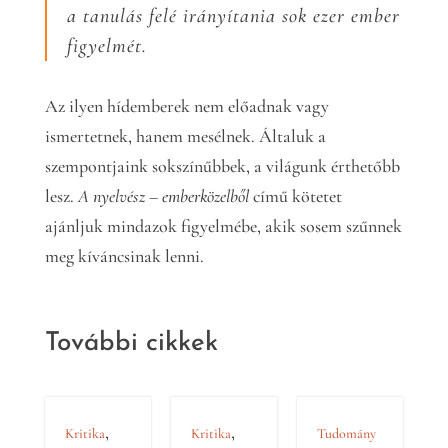
a tanulás felé irányítania sok ezer ember
figyelmét.
Az ilyen hídemberek nem előadnak vagy
ismertetnek, hanem mesélnek. Általuk a
szempontjaink sokszínűbbek, a világunk érthetőbb
lesz.
A nyelvész – emberközelből
című kötetet
ajánljuk mindazok figyelmébe, akik sosem szűnnek
meg kíváncsinak lenni.
További cikkek
,
,
Kritika
Kritika
Tudomány