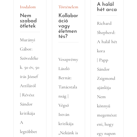
A halál
Irodalom
Történelem
hét arca
Nem
Kollabor
szabad
áció
Richard
ötletek
vagy
életmen
Shepherd:
tés?
Murányi
A halál hét
Gábor:
kora
Szövedéke
Veszprémy
| Papp
k. 50 év, 50
László
Sándor
írás József
Bernát:
Zsigmond
Attiláról
Tanácstala
ajánlója
| Révész
nság |
Nem
Sándor
Végső
könnyű
kritikája
István
megemészt
A
kritikája
eni, hogy
legtöbbet
„Nekünk is
egy napon