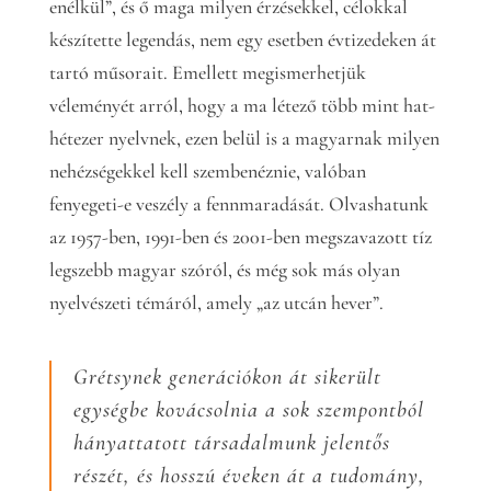
enélkül”, és ő maga milyen érzésekkel, célokkal
készítette legendás, nem egy esetben évtizedeken át
tartó műsorait. Emellett megismerhetjük
véleményét arról, hogy a ma létező több mint hat-
hétezer nyelvnek, ezen belül is a magyarnak milyen
nehézségekkel kell szembenéznie, valóban
fenyegeti-e veszély a fennmaradását. Olvashatunk
az 1957-ben, 1991-ben és 2001-ben megszavazott tíz
legszebb magyar szóról, és még sok más olyan
nyelvészeti témáról, amely „az utcán hever”.
Grétsynek generációkon át sikerült
egységbe kovácsolnia a sok szempontból
hányattatott társadalmunk jelentős
részét, és hosszú éveken át a tudomány,