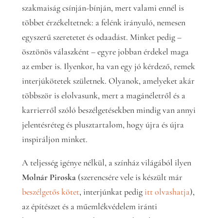
szakmaiság csínján-bínján, mert valami ennél is
többet érzékeltetnek: a felénk irányuló, nemesen
egyszerű szeretetet és odaadást. Minket pedig –
ösztönös válaszként – egyre jobban érdekel maga
az ember is. Ilyenkor, ha van egy jó kérdező, remek
interjúkötetek születnek. Olyanok, amelyeket akár
többször is elolvasunk, mert a magánéletről és a
karrierről szóló beszélgetésekben mindig van annyi
jelentésréteg és plusztartalom, hogy újra és újra
inspiráljon minket.
A teljesség igénye nélkül, a színház világából ilyen
Molnár Piroska
(szerencsére vele is készült már
beszélgetős kötet
, interjúnkat pedig
itt olvashatja
),
az építészet és a műemlékvédelem iránti