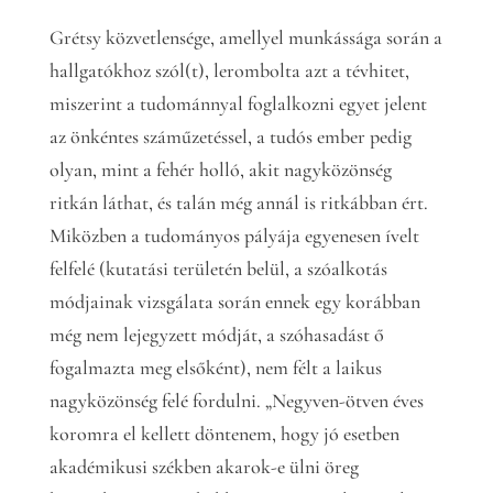
Grétsy közvetlensége, amellyel munkássága során a
hallgatókhoz szól(t), lerombolta azt a tévhitet,
miszerint a tudománnyal foglalkozni egyet jelent
az önkéntes száműzetéssel, a tudós ember pedig
olyan, mint a fehér holló, akit nagyközönség
ritkán láthat, és talán még annál is ritkábban ért.
Miközben a tudományos pályája egyenesen ívelt
felfelé (kutatási területén belül, a szóalkotás
módjainak vizsgálata során ennek egy korábban
még nem lejegyzett módját, a szóhasadást ő
fogalmazta meg elsőként), nem félt a laikus
nagyközönség felé fordulni. „Negyven-ötven éves
koromra el kellett döntenem, hogy jó esetben
akadémikusi székben akarok-e ülni öreg