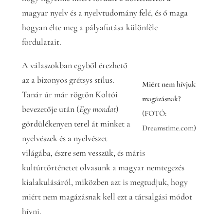
magyar nyelv és a nyelvtudomány felé, és ő maga
hogyan élte meg a pályafutása különféle
fordulatait.
A válaszokban egyből érezhető
az a bizonyos grétsys stílus.
Miért nem hívjuk
Tanár úr már rögtön Koltói
magázásnak?
bevezetője után (
Egy mondat
)
(FOTÓ:
gördülékenyen terel át minket a
Dreamstime.com)
nyelvészek és a nyelvészet
világába, észre sem vesszük, és máris
kultúrtörténetet olvasunk a magyar nemtegezés
kialakulásáról, miközben azt is megtudjuk, hogy
miért nem magázásnak kell ezt a társalgási módot
hívni.