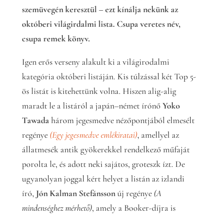
szemüvegén keresztül – ezt kínálja nekünk az
októberi világirdalmi lista. Csupa veretes név,
csupa remek könyv.
Igen erős verseny alakult ki a világirodalmi
kategória októberi listáján. Kis túlzással két Top 5-
ös listát is kitehettünk volna. Hiszen alig-alig
maradt le a listáról a japán–német írónő
Yoko
Tawada
három jegesmedve nézőpontjából elmesélt
regénye
(Egy jegesmedve emlékiratai)
, amellyel az
állatmesék antik gyökerekkel rendelkező műfaját
porolta le, és adott neki sajátos, groteszk ízt. De
ugyanolyan joggal kért helyet a listán az izlandi
író,
Jón Kalman Stefánsson
új regénye
(A
mindenséghez mérhető)
, amely a Booker-díjra is