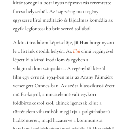
kitántorogni a botrányos népszavazás teremtette
furcsa helyzetből. Az ízig-vérig mai regény
egyszerre lírai meditáció és fájdalmas komédia az
egyik legfontosabb brit szerző tollából.
A kínai irodalom képviselője,
Jü Hua
horgonyzott
le a listánk ötödik helyén. Az
Élni
című regényével
lépett ki a kínai irodalom és egyben a
világirodalom színpadára. A regényből készült
film egy évre rá, 1994-ben már az Arany Pálmáért
versengett Cannes-ban. Az azóta klasszikussá érett
mű Fu-kajról, a nincstelenné vált egykori
földbirtokosról szól, akinek igencsak kijut a
történelem viharaiból: megjárja a polgárháború
hadszíntereit, majd hazatérve a kommunista
hatalom legújabb vívmányai várják. Jü Hua vérbő,