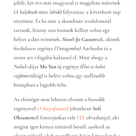
jelölt, két éve már magyarul is megjelent művének
(A halaknak nincs lábuk)
folytatása: a következő nap
története. És ha már a skandináv irodalomnál
tartunk, bizony szorítanunk kellett volna egy
helyet a dán írónőnek,
Sissel-Jo Gazan
nak, akinek
fordulatos regénye
(Tintagomba)
Aarhusba és a
street art világába kalauzol el. Mint ahogy a
Nobel-díjas
Mo Yan
új regénye
(Élni és halni
végkimerülésig)
is befért volna egy szellősebb
hónapban a legjobb ötbe.
Az elsőséget nem lehetett elvenni a hatodik
regényével
(A kutyafuttató)
jelentkező
Sofi
Oksanen
től (interjúnkat vele
ITT
olvashatja), aki
megint igen kényes témáról beszél: azokról az
ukrán nőkről, akik megélhetés híján kénytelenek a