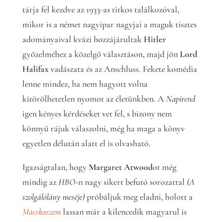
tárja fel kezdve az 1933-as titkos találkozóval,
mikor is a német nagyipar nagyjai a maguk tisztes
adományaival kvázi hozzájárultak
Hitler
győzelméhez a közelgő választáson, majd jön
Lord
Halifax
vadászata és az Anschluss. Fekete komédia
lenne mindez, ha nem hagyott volna
kitörölhetetlen nyomot az életünkben. A
Napirend
igen kényes kérdéseket vet fel, s bizony nem
könnyű rájuk válaszolni, még ha maga a könyv
egyetlen délután alatt el is olvasható.
Igazságtalan, hogy
Margaret Atwood
ot még
mindig az
HBO
-n nagy sikert befutó sorozattal
(A
szolgálólány meséje)
próbáljuk meg eladni, holott a
Macskaszem
lassan már a kilencedik magyarul is