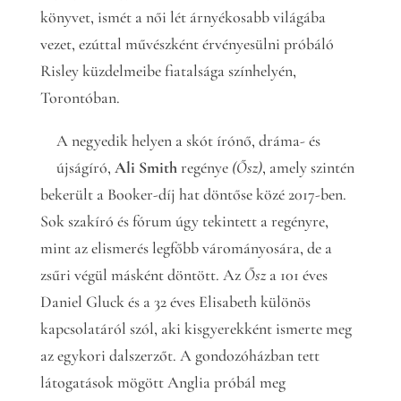
könyvet, ismét a női lét árnyékosabb világába
vezet, ezúttal művészként érvényesülni próbáló
Risley küzdelmeibe fiatalsága színhelyén,
Torontóban.
A negyedik helyen a skót írónő, dráma- és
újságíró,
Ali Smith
regénye
(Ősz)
, amely szintén
bekerült a Booker-díj hat döntőse közé 2017-ben.
Sok szakíró és fórum úgy tekintett a regényre,
mint az elismerés legfőbb várományosára, de a
zsűri végül másként döntött. Az
Ősz
a 101 éves
Daniel Gluck és a 32 éves Elisabeth különös
kapcsolatáról szól, aki kisgyerekként ismerte meg
az egykori dalszerzőt. A gondozóházban tett
látogatások mögött Anglia próbál meg