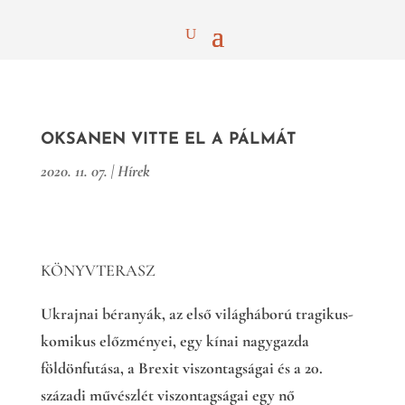
OKSANEN VITTE EL A PÁLMÁT
2020. 11. 07.
|
Hírek
KÖNYVTERASZ
Ukrajnai béranyák, az első világháború tragikus-
komikus előzményei, egy kínai nagygazda
földönfutása, a Brexit viszontagságai és a 20.
századi művészlét viszontagságai egy nő