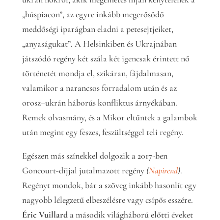
„húspiacon”, az egyre inkább megerősödő
meddőségi iparágban eladni a petesejtjeiket,
„anyaságukat”. A Helsinkiben és Ukrajnában
játszódó regény két szála két igencsak érintett nő
történetét mondja el, szikáran, fájdalmasan,
valamikor a narancsos forradalom után és az
orosz–ukrán háborús konfliktus árnyékában.
Remek olvasmány, és a Mikor eltűntek a galambok
után megint egy feszes, feszültséggel teli regény.
Egészen más színekkel dolgozik a 2017-ben
Goncourt-díjjal jutalmazott regény
(
Napirend
)
.
Regényt mondok, bár a szöveg inkább hasonlít egy
nagyobb lélegzetű elbeszélésre vagy csípős esszére.
Éric Vuillard
a második világháború előtti éveket