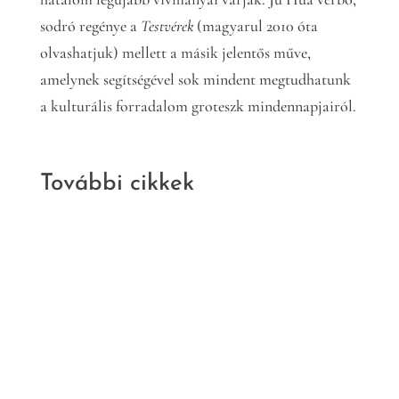
sodró regénye a
Testvérek
(magyarul 2010 óta
olvashatjuk) mellett a másik jelentős műve,
amelynek segítségével sok mindent megtudhatunk
a kulturális forradalom groteszk mindennapjairól.
További cikkek
Kritika
Irodalom
Nem szabad
ötletek
Murányi Gábor: