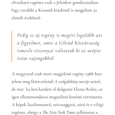
olvasható regénye csak a Jelenkor gondozásában
(egy további a Kossuth kiadónál is megjelent az
elmúlt években).
Pedig ez új regény is megéri legalább azt
a figyelmet, amit a Gileád Köztársaság
ismerős viszonyai váltottak ki az utópia
iránt rajongókból.
A magyarul csak most megjelenő regény 1988-ban
jelent meg (közvetlenül
A szolgálólány meséje
után),
de már ’65-ben kezdett el dolgozni Elaine Risley, az
igen ellentmondásos megítélésű festőnő történetén.
A képek lázálomszerű, szívszaggató, sűrű és e világi
regénye, ahogy a
The New York Times
jellemezte a